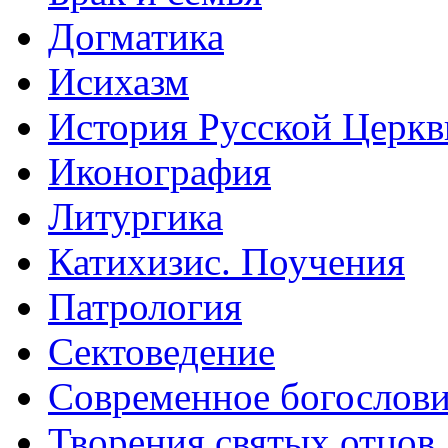
Догматика
Исихазм
История Русской Церкв
Иконография
Литургика
Катихизис. Поучения
Патрология
Сектоведение
Современное богослов
Творения святых отцов