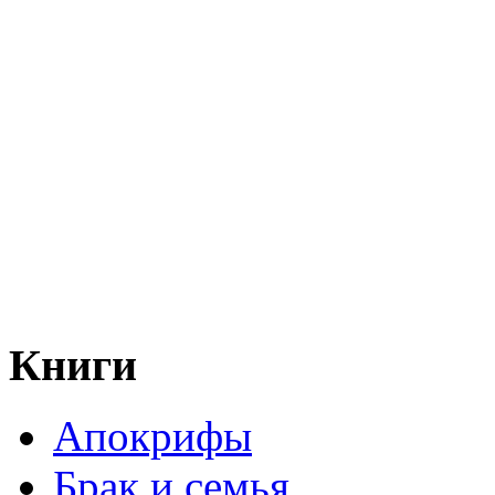
Книги
Апокрифы
Брак и семья