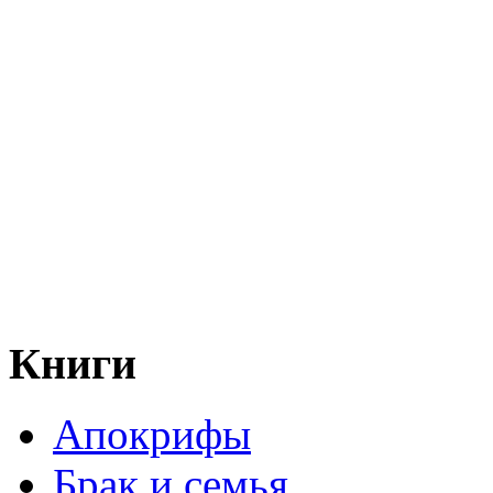
Книги
Апокрифы
Брак и семья