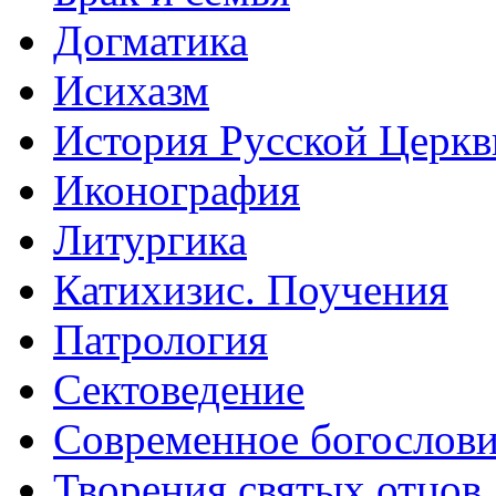
Догматика
Исихазм
История Русской Церкв
Иконография
Литургика
Катихизис. Поучения
Патрология
Сектоведение
Современное богослов
Творения святых отцов