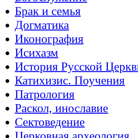
Брак и семья
Догматика
Иконография
Исихазм
История Русской Церкв
Катихизис. Поучения
Патрология
Раскол, инославие
Сектоведение
Церковная археология