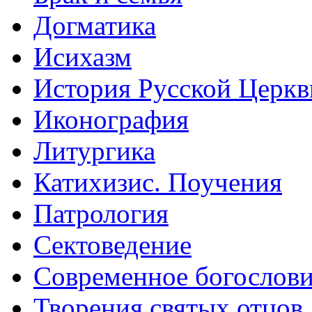
Догматика
Исихазм
История Русской Церкв
Иконография
Литургика
Катихизис. Поучения
Патрология
Сектоведение
Современное богослов
Творения святых отцов