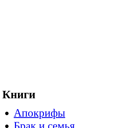
Книги
Апокрифы
Брак и семья