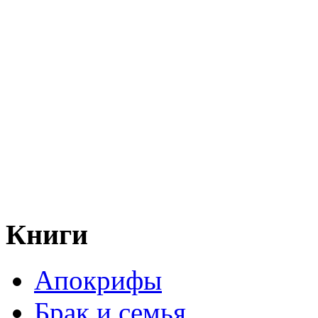
Книги
Апокрифы
Брак и семья