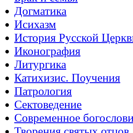
Догматика
Исихазм
История Русской Церкв
Иконография
Литургика
Катихизис. Поучения
Патрология
Сектоведение
Современное богослов
Творения святых отцов