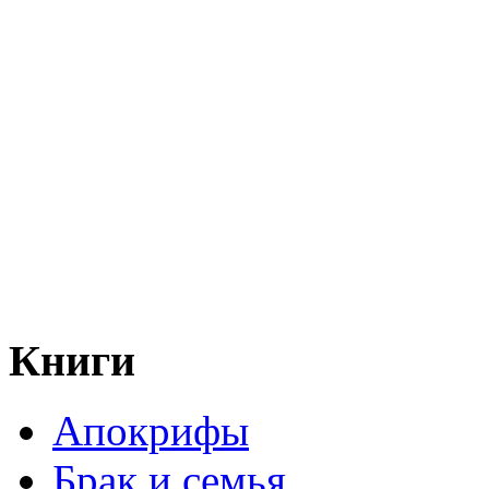
Книги
Апокрифы
Брак и семья