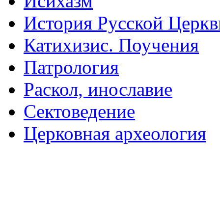
Исихазм
История Русской Церкв
Катихизис. Поучения
Патрология
Раскол, инославие
Сектоведение
Церковная археология