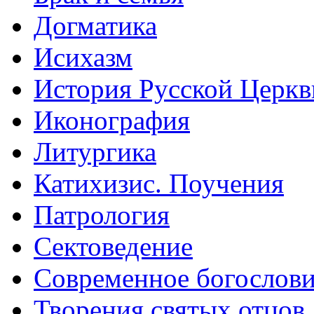
Догматика
Исихазм
История Русской Церкв
Иконография
Литургика
Катихизис. Поучения
Патрология
Сектоведение
Современное богослов
Творения святых отцов