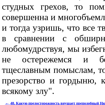
студных грехов, то по
совершенна и многобъемл
и тогда узришь, что все т
в сравнении с обширн
любомудрствуя, мы избег
не остережемся и бе
тщеславным помыслам, то,
презорство и гордыню, к
всякому злу".
←
48. Какую предосторожность внушает преподобный Нил