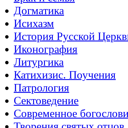
Догматика
Исихазм
История Русской Церкв
Иконография
Литургика
Катихизис. Поучения
Патрология
Сектоведение
Современное богослов
Творения святых отцов