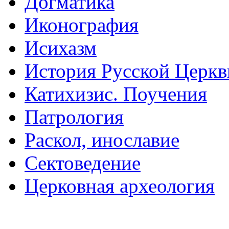
Догматика
Иконография
Исихазм
История Русской Церкв
Катихизис. Поучения
Патрология
Раскол, инославие
Сектоведение
Церковная археология