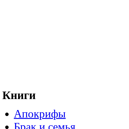
Книги
Апокрифы
Брак и семья