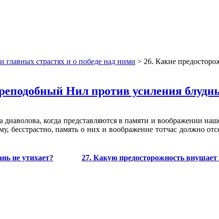
и главных страстях и о победе над ними
> 26. Какие предостор
преподобный Нил против усиления блуд
ва диаволова, когда представляются в памяти и воображении на
у, бесстрастно, память о них и воображение тотчас должно отсе
ань не утихает?
27. Какую предосторожность внушает