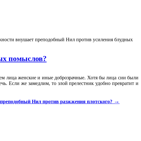
ожности внушает преподобный Нил против усиления блудных
ных помыслов?
шем лица женские и иные доброзрачные. Хотя бы лица сии были
чь. Если же замедлим, то злой прелестник удобно превратит и
→
 преподобный Нил против разжжения плотского?