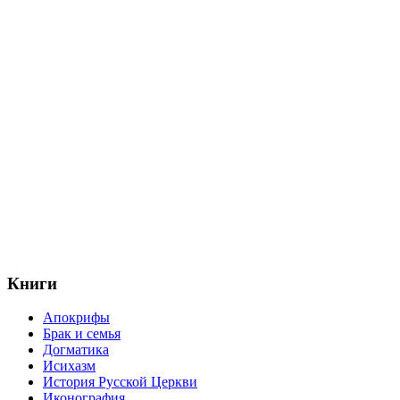
Книги
Апокрифы
Брак и семья
Догматика
Исихазм
История Русской Церкви
Иконография