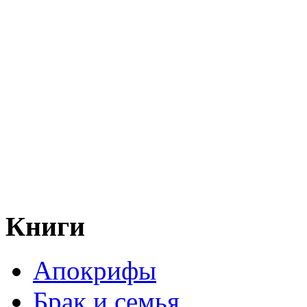
Книги
Апокрифы
Брак и семья