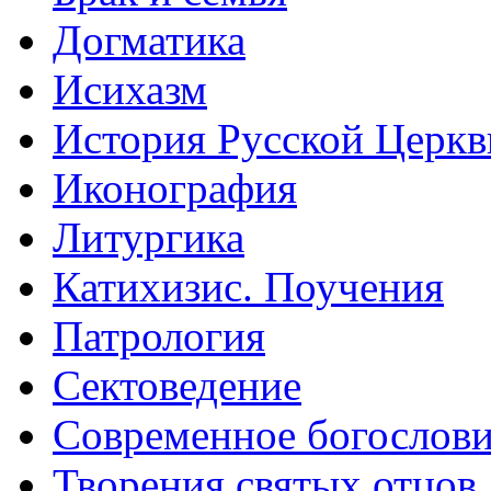
Догматика
Исихазм
История Русской Церкв
Иконография
Литургика
Катихизис. Поучения
Патрология
Сектоведение
Современное богослов
Творения святых отцов