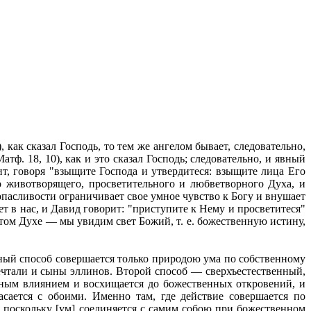
, как сказал Господь, то тем же ангелом бывает, следовательно,
ф. 18, 10), как и это сказал Господь; следовательно, и явный
ит, говоря "взыщите Господа и утвердитеся: взыщите лица Его
о животворящего, просветительного и любветворного Духа, и
опасливости ограничивает свое умное чувство к Богу и внушает
т в нас, и Давид говорит: "приступите к Нему и просветитеся"
ятом Духе — мы увидим свет Божий, т. е. божественную истину,
ный способ совершается только природою ума по собственному
чтали и сыны эллинов. Второй способ — сверхъестественный,
енным влиянием и восхищается до божественных откровений, и
ается с обоими. Именно там, где действие совершается по
поскольку [ум] соединяется с самим собою при божественном