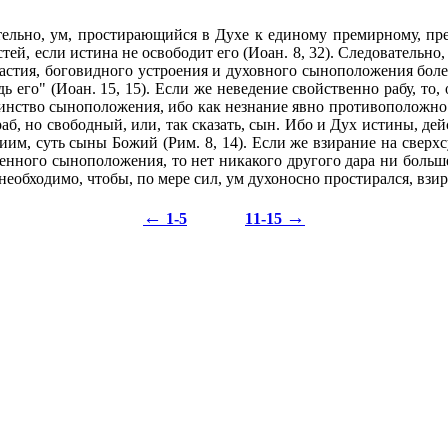
вательно, ум, простирающийся в Духе к единому премирному, пре
тей, если истина не освободит его (Иоан. 8, 32). Следовательно,
стия, боговидного устроения и духовного сыноположения более 
одь его" (Иоан. 15, 15). Если же неведение свойственно рабу, т
тоинство сыноположения, ибо как незнание явно противоположно
аб, но свободный, или, так сказать, сын. Ибо и Дух истины, де
жиим, суть сыны Божий (Рим. 8, 14). Если же взирание на свер
венного сыноположения, то нет никакого другого дара ни больш
обходимо, чтобы, по мере сил, ум духоносно простирался, взирал
←
→
1-5
11-15