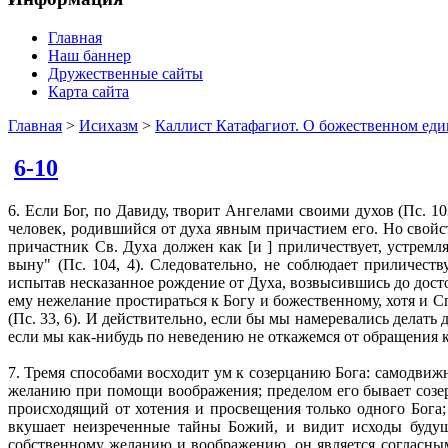
Главная
Наш баннер
Дружественные сайты
Карта сайта
Главная
>
Исихазм
>
Каллист Катафагиот. О божественном еди
6-10
6. Если Бог, по Давиду, творит Ангелами своими духов (Пс. 103
человек, родившийся от духа явным причастием его. Но свойст
причастник Св. Духа должен как [и ] приличествует, устремл
выну" (Пс. 104, 4). Следовательно, не соблюдает приличес
испытав несказанное рождение от Духа, возвысившись до досто
ему нежелание простираться к Богу и божественному, хотя и С
(Пс. 33, 6). И действительно, если бы мы намеревались делат
если мы как-нибудь по неведению не откажемся от обращения 
7. Тремя способами восходит ум к созерцанию Бога: самодви
желанию при помощи воображения; пределом его бывает созе
происходящий от хотения и просвещения только одного Бога;
вкушает неизреченные тайны Божий, и видит исходы будущ
собственному желанию и воображению, он является согласны