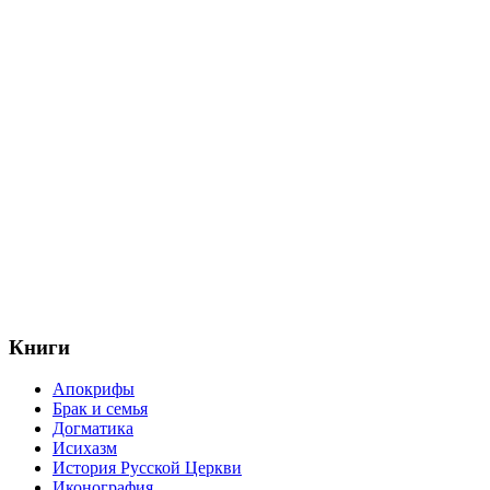
Книги
Апокрифы
Брак и семья
Догматика
Исихазм
История Русской Церкви
Иконография