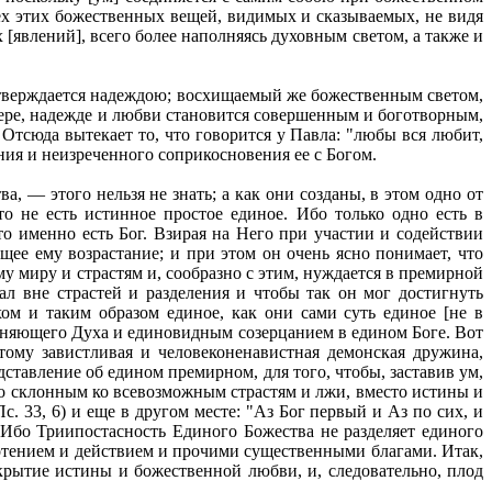
сех этих божественных вещей, видимых и сказываемых, не видя
явлений], всего более наполняясь духовным светом, а также и
утверждается надеждою; восхищаемый же божественным светом,
вере, надежде и любви становится совершенным и боготворным,
Отсюда вытекает то, что говорится у Павла: "любы вся любит,
ения и неизреченного соприкосновения ее с Богом.
а, — этого нельзя не знать; а как они созданы, в этом одно от
то не есть истинное простое единое. Ибо только одно есть в
то именно есть Бог. Взирая на Него при участии и содействии
ее ему возрастание; и при этом он очень ясно понимает, что
у миру и страстям и, сообразно с этим, нуждается в премирной
ал вне страстей и разделения и чтобы так он мог достигнуть
м и таким образом единое, как они сами суть единое [не в
диняющего Духа и единовидным созерцанием в едином Боге. Вот
ому завистливая и человеконенавистная демонская дружина,
ставление об едином премирном, для того, чтобы, заставив ум,
го склонным ко всевозможным страстям и лжи, вместо истины и
с. 33, 6) и еще в другом месте: "Аз Бог первый и Аз по сих, и
. Ибо Триипостасность Единого Божества не разделяет единого
 хотением и действием и прочими существенными благами. Итак,
ткрытие истины и божественной любви, и, следовательно, плод