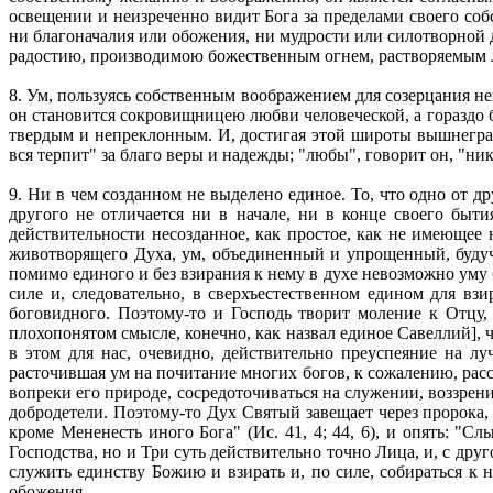
освещении и неизреченно видит Бога за пределами своего соб
ни благоначалия или обожения, ни мудрости или силотворной 
радостию, производимою божественным огнем, растворяемым 
8. Ум, пользуясь собственным воображением для созерцания 
он становится сокровищницею любви человеческой, а гораздо 
твердым и непреклонным. И, достигая этой широты вышнегради
вся терпит" за благо веры и надежды; "любы", говорит он, "ни
9. Ни в чем созданном не выделено единое. То, что одно от др
другого не отличается ни в начале, ни в конце своего быти
действительности несозданное, как простое, как не имеющее 
животворящего Духа, ум, объединенный и упрощенный, будучи
помимо единого и без взирания к нему в духе невозможно уму 
силе и, следовательно, в сверхъестественном едином для вз
боговидного. Поэтому-то и Господь творит моление к Отцу
плохопонятом смысле, конечно, как назвал единое Савеллий],
в этом для нас, очевидно, действительно преуспеяние на 
расточившая ум на почитание многих богов, к сожалению, расс
вопреки его природе, сосредоточиваться на служении, воззре
добродетели. Поэтому-то Дух Святый завещает через пророка, г
кроме Мененесть иного Бога" (Ис. 41, 4; 44, 6), и опять: "
Господства, но и Три суть действительно точно Лица, и, с др
служить единству Божию и взирать и, по силе, собираться к 
обожения.