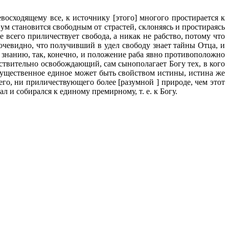
восходящему все, к источнику [этого] многого простирается к
 ум становится свободным от страстей, склоняясь и простираясь
всего приличествует свобода, а никак не рабство, потому что
о, очевидно, что получивший в удел свободу знает тайны Отца, и
 знанию, так, конечно, и положение раба явно противоположно
йствительно освобождающий, сам сынополагает Богу тех, в кого
хсущественное единое может быть свойством истины, истина же
его, ни приличествующего более [разумной ] природе, чем этот
 и собирался к единому премирному, т. е. к Богу.