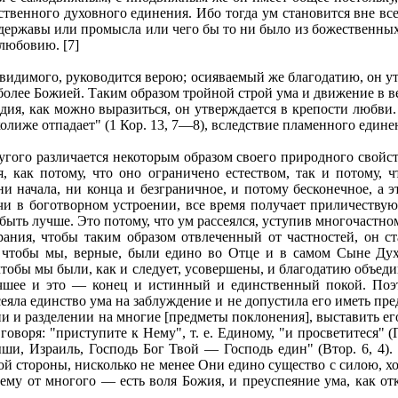
ственного духовного единения. Ибо тогда ум становится вне в
державы или промысла или чего бы то ни было из божественных [
любовию. [7]
невидимого, руководится верою; осияваемый же благодатию, он 
более Божией. Таким образом тройной строй ума и движение в 
я, как можно выразиться, он утверждается в крепости любви. 
колиже отпадает" (1 Кор. 13, 7—8), вследствие пламенного един
угого различается некоторым образом своего природного свойств
я, как потому, что оно ограничено естеством, так и потому, ч
ни начала, ни конца и безграничное, и потому бесконечное, а э
 в боготворном устроении, все время получает приличествующ
быть лучше. Это потому, что ум рассеялся, уступив многочастном
ирания, чтобы таким образом отвлеченный от частностей, он ст
, чтобы мы, верные, были едино во Отце и в самом Сыне Духо
 чтобы мы были, как и следует, усовершены, и благодатию объе
лучшее и это — конец и истинный и единственный покой. Поэт
еяла единство ума на заблуждение и не допустила его иметь пред
нии и разделении на многие [предметы поклонения], выставить е
оворя: "приступите к Нему", т. е. Единому, "и просветитеся" (П
Слыши, Израиль, Господь Бог Твой — Господь един" (Втор. 6, 4)
угой стороны, нисколько не менее Они едино существо с силою,
нему от многого — есть воля Божия, и преуспеяние ума, как о