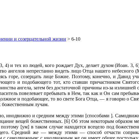
нении и созерцательной жизни
> 6-10
, 4) и тех из людей, кого рождает Дух, делает духом (Иоан. 3, 6)
во ангелов непрестанно видеть лицо Отца нашего небесного (Мат
яясь горе, созерцать лице Божие. Поэтому, конечно, и Давид уч
твующего и подобающего тот, кто ставши причастником Святог
инства ангела, затем без достаточной причины из-за излишней 
паситель повелевает пребывать в Нем, так как и Он сам пребывае
ь должное и подобающее, то во свете Бога Отца, — я говорю о Св
к божественным лучам.
жно, инодвижно и средним между этими [способами ]. Самодвиж
рцание вещей божественных. [6] Об этом некоторым образом ме
 поэтому [ум] в таком случае находится всецело под божеств
его. Средний же — между этими — способ отчасти соприкас
м с самодвижным; с инодвижным же он имеет общее постольку, 