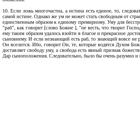
10. Если ложь многочастна, а истина есть единое, то, следо
самой истине. Однако же ум не может стать свободным от страс
единственным образом к единому премирному. Уму для бесстра
"раб", как говорит [слово Божие ], "не весть, что творит Госп
ему таким образом удалось взойти в благое и прекрасное дос
сыновнему. И если незнающий есть раб, то знающий вовсе не р
Он вселится. Ибо, говорит Он, те, которые водятся Духом Бо
доставляет свободу уму, а свобода есть явный признак божест
Дар сыноположения. Следовательно, было бы очень разумно и не