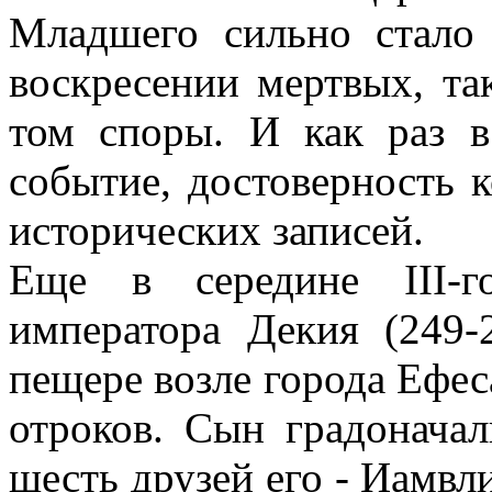
Младшего сильно стало 
воскресении мертвых, та
том споры. И как раз 
событие, достоверность 
исторических записей.
Еще в середине III-г
императора Декия (249-
пещере возле города Ефе
отроков. Сын градонача
шесть друзей его - Иамвл