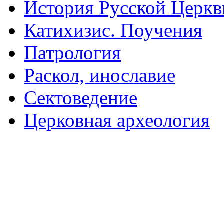
История Русской Церкв
Катихизис. Поучения
Патрология
Раскол, инославие
Сектоведение
Церковная археология