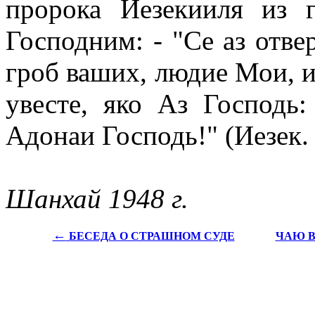
пророка Иезекииля из 
Господним: - "Се аз отве
гроб ваших, людие Мои, и
увесте, яко Аз Господь:
Адонаи Господь!" (Иезек. 
Шанхай 1948 г.
←
БЕСЕДА О СТРАШНОМ СУДЕ
ЧАЮ В