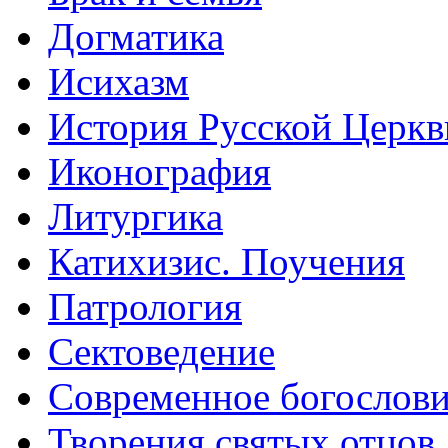
Догматика
Исихазм
История Русской Церкв
Иконография
Литургика
Катихизис. Поучения
Патрология
Сектоведение
Современное богослов
Творения святых отцов