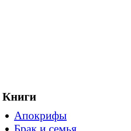
Книги
Апокрифы
Брак и семья