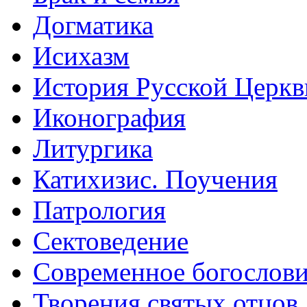
Догматика
Исихазм
История Русской Церкв
Иконография
Литургика
Катихизис. Поучения
Патрология
Сектоведение
Современное богослов
Творения святых отцов