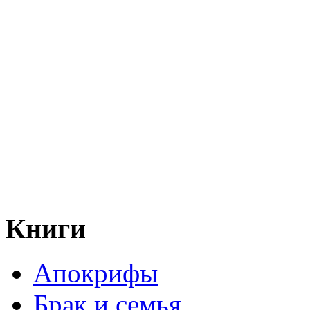
Книги
Апокрифы
Брак и семья