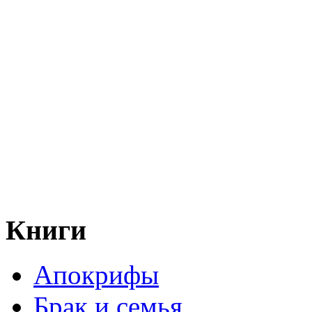
Книги
Апокрифы
Брак и семья