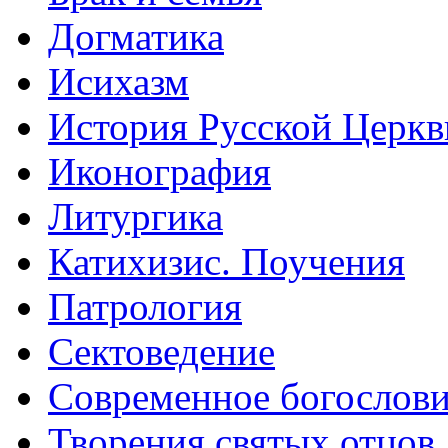
Догматика
Исихазм
История Русской Церкв
Иконография
Литургика
Катихизис. Поучения
Патрология
Сектоведение
Современное богослов
Творения святых отцов