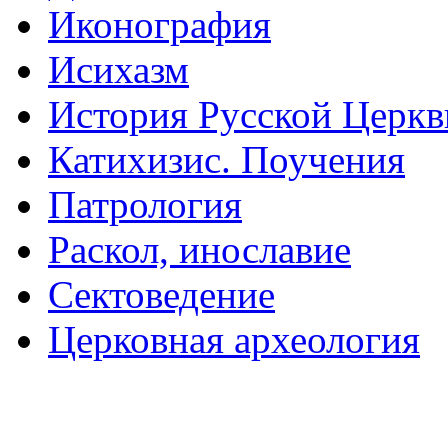
Иконография
Исихазм
История Русской Церкв
Катихизис. Поучения
Патрология
Раскол, инославие
Сектоведение
Церковная археология