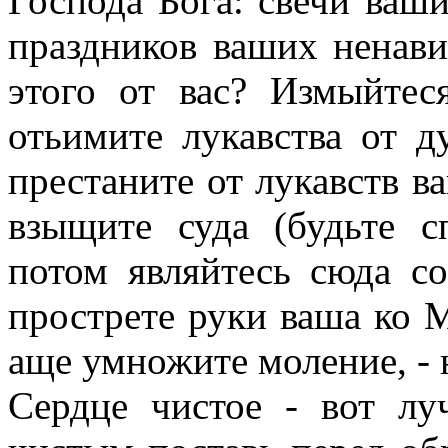
Господа Бога: свечи ваши
праздников ваших ненави
этого от вас? Измыйтес
отьимите лукавства от 
престаните от лукавств в
взыщите суда (будьте 
потом являйтесь сюда со
прострете руки ваша ко М
аще умножите моление, - 
Сердце чистое - вот лу