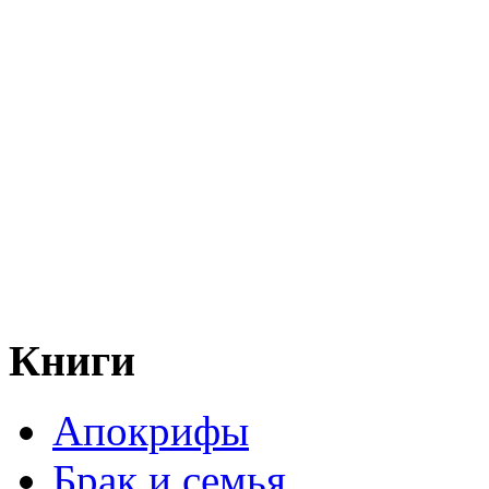
Книги
Апокрифы
Брак и семья