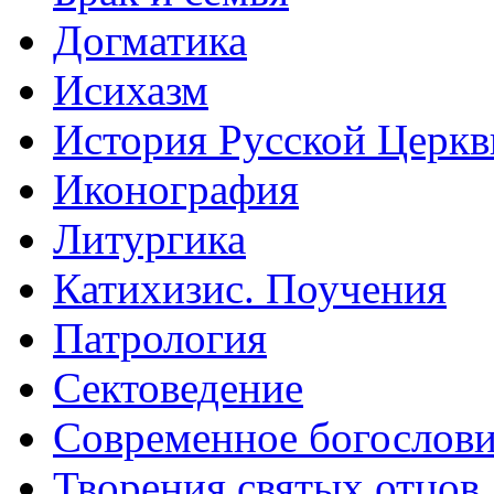
Догматика
Исихазм
История Русской Церкв
Иконография
Литургика
Катихизис. Поучения
Патрология
Сектоведение
Современное богослов
Творения святых отцов