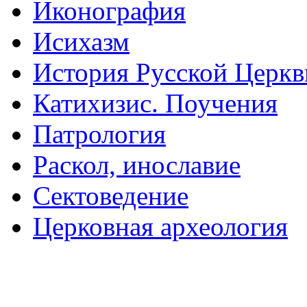
Иконография
Исихазм
История Русской Церкв
Катихизис. Поучения
Патрология
Раскол, инославие
Сектоведение
Церковная археология