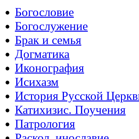
Богословие
Богослужение
Брак и семья
Догматика
Иконография
Исихазм
История Русской Церкв
Катихизис. Поучения
Патрология
Раскол, инославие