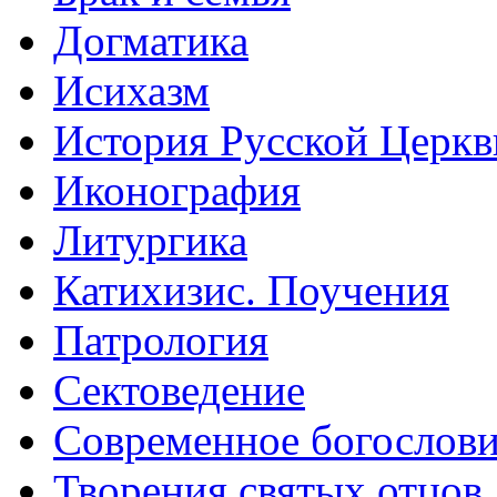
Догматика
Исихазм
История Русской Церкв
Иконография
Литургика
Катихизис. Поучения
Патрология
Сектоведение
Современное богослов
Творения святых отцов