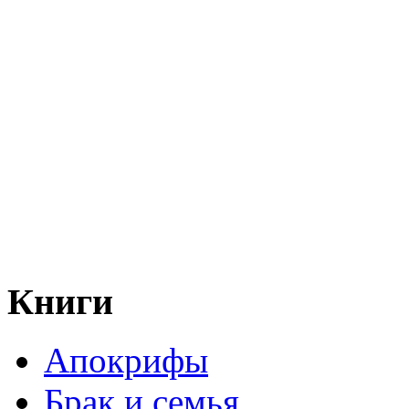
Книги
Апокрифы
Брак и семья