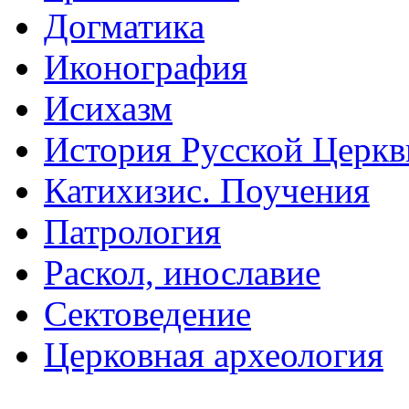
Догматика
Иконография
Исихазм
История Русской Церкв
Катихизис. Поучения
Патрология
Раскол, инославие
Сектоведение
Церковная археология