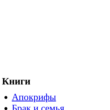
Книги
Апокрифы
Брак и семья