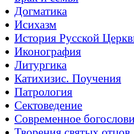
Догматика
Исихазм
История Русской Церкв
Иконография
Литургика
Катихизис. Поучения
Патрология
Сектоведение
Современное богослов
Творения святых отцов