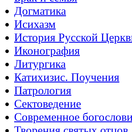
Догматика
Исихазм
История Русской Церкв
Иконография
Литургика
Катихизис. Поучения
Патрология
Сектоведение
Современное богослов
Творения святых отцов