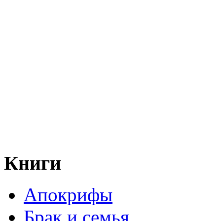
Книги
Апокрифы
Брак и семья