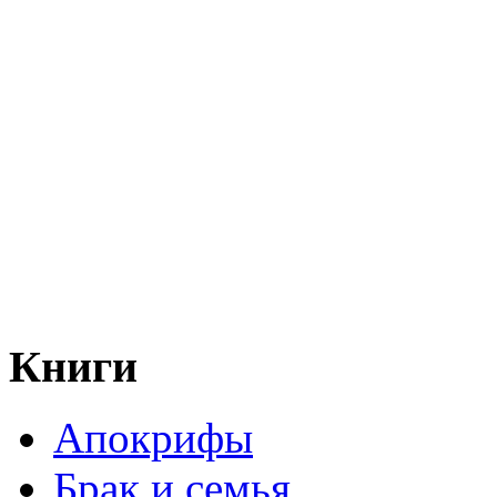
Книги
Апокрифы
Брак и семья