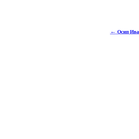
←
Осип Иван