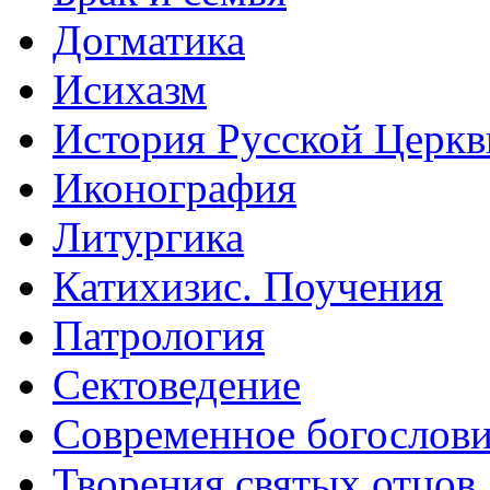
Догматика
Исихазм
История Русской Церкв
Иконография
Литургика
Катихизис. Поучения
Патрология
Сектоведение
Современное богослов
Творения святых отцов