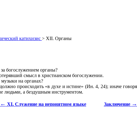
лический катихизис
> XII. Органы
 за богослужением органы?
 потерявший смысл в христианском богослужении.
 музыки на органах?
должно происходить «в духе и истине» (Ин. 4, 24); иначе говоря
 не людьми, а бездушным инструментом.
←
XI. Служение на непонятном языке
Заключение