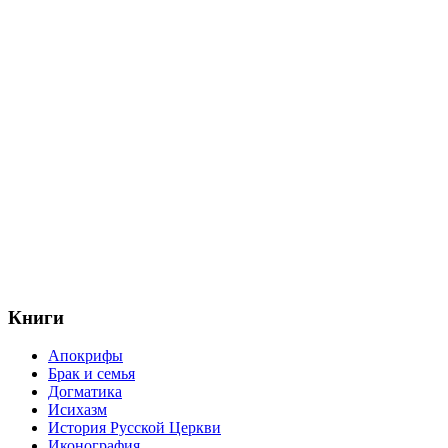
Книги
Апокрифы
Брак и семья
Догматика
Исихазм
История Русской Церкви
Иконография