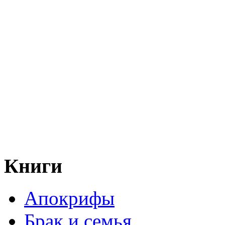
Книги
Апокрифы
Брак и семья