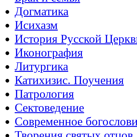
Догматика
Исихазм
История Русской Церкв
Иконография
Литургика
Катихизис. Поучения
Патрология
Сектоведение
Современное богослов
Творения святых отцов