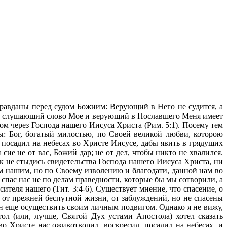
ть чадами Божиими, которые ни от крови, ни от хотения плоти, ни от хотения мужа, но от Бога родились (Ин. 1:12-13). Смотрите, какую любовь дал нам Отец, чтобы нам называться и быть детьми Божиими. Мир потому не знает нас, что не познал Его. Возлюбленные! мы теперь дети Божии; но еще не открылось, что будем. Знаем только, что, когда откроется, будем подобны Ему, потому что увидим Его, как Он есть (1 Ин. 3:1-2). Ибо все, водимые Духом Божиим, суть сыны Божии. Потому что вы не приняли духа рабства, чтобы опять жить в страхе, но приняли Духа усыновления, Которым взываем: "Авва, Отче!" Сей самый Дух свидетельствует духу нашему, что мы -- дети Божии. А если дети, то и наследники, наследники Божии, сонаследники же Христу, если только с Ним страдаем, чтобы с Ним и прославиться (Рим. 8:14-17). Ибо все вы -- сыны Божии по вере во Христа Иисуса; все вы, во Христа крестившиеся, во Христа облеклись...Если же вы Христовы, то вы -- семя Авраамово и по обетованию наследники (Гал. 3:26, 27, 29). Итак вы уже не чужие и не пришельцы, но сограждане святым и свои Богу (Еф. 2:19). Наследник небесных благ: И когда пойду и приготовлю вам место, приду опять и возьму вас к Себе, чтобы и вы были, где Я (Ин. 14:3) . Благословен Бог и Отец Господа нашего Иисуса Христа, по великой Своей милости возродивший нас воскресением Иисуса Христа из мертвых к упованию живому, к наследству нетленному, чистому, неувядаемому, хранящемуся на небесах для вас, силою Божиею через веру соблюдаемых ко спасению, готовому открыться в последнее время (1 Петр. 1:3-5). В нем (во Христе) мы и сделались наследниками, быв предназначены к тому по определению Совершающего все по изволению воли Своей (Еф. 1:11). А теперь готовится мне венец правды, который даст мне Господь, праведный Судия, в день оный; и не только мне, но и всем, возлюбившим явление Его (2 Тим. 4:8). Рожден свыше, возрожден к новой жизни во Христе: Иисус отвечал: истинно, истинно говорю тебе: если кто не родится от воды и Духа, не может войти в Царствие Божие. Рожденное от плоти есть плоть; а рожденное от Духа есть дух. Не удивляйся тому, что Я сказал тебе: "должно вам родиться свыше" (Ин. 3:5-7). Восхотев, родил Он нас словом истины, чтобы нам быть некоторым начатком Его созданий (Иак. 1:18). Благословен Бог и Отец Господа нашего Иисуса Христа, по великой Своей милости возродивший нас воскресением Иисуса Христа из мертвых к упованию живому (1 Петр. 1:3). Всякий, верующий, что Иисус есть Христос, от Бога рожден, и всякий, любящий Родившего, любит и Рожденного от Него (1 Ин. 5:1). Все его грехи прощены -- этот вопрос стоит рассмотреть подробнее. Апостолы свидетельствуют, что во Христе мы имеем прощение грехов: Пишу вам, дети, потому что прощены вам грехи ради имени Его (1 Ин. 2:12). В Котором мы имеем искупление Кровию Его, прощение грехов, по богатству благодати Его (Еф. 1:7). и вас, которые были мертвы во грехах и в необрезании плоти вашей, оживил вместе с Ним, простив нам все грехи, истребив учением бывшее о нас рукописание, которое было против нас, и Он взял его от среды и пригвоздил ко кресту (Кол. 2:13-14). И грехов их и беззаконий их не воспомяну более (Евр. 10:17-18). Это прощение не является чем-то таким, чего мы должны добиваться; по вере во Христа мы им уже обладаем. Единственное основание этого прощения -- жертвенная смерть Христа, "и