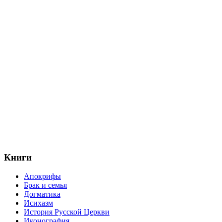
Книги
Апокрифы
Брак и семья
Догматика
Исихазм
История Русской Церкви
Иконография