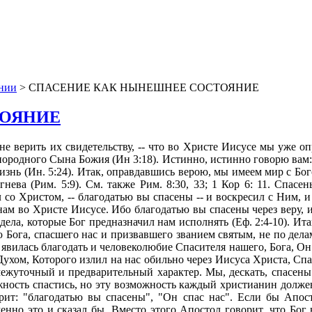
ении
> СПАСЕНИЕ КАК НЫНЕШНЕЕ СОСТОЯНИЕ
ТОЯНИЕ
новского мира идей. Платон мне, конечно, друг, но Апостол дороже -- особенно тогда, когда Апостол возвещает мне, бедному грешнику, спасение во Христе, а эллинская философия превращает это спасение в фикцию. К тому же Павел ясно говорит, что спасены "мы", что Бог спас "нас"; я не нахожу для себя никакой возможности упираться против ясного слова Божиего. Конечно, усвоить это крайне трудно. Падшим людям -- таким, как я или Вы, -- хочется, чтобы Бог прославил нас самих: наши дела, наше благочестие, наши заслуги, наши подвиги. Вместо этого Бог прославляет Своего Сына, Иисуса: Его служение и Его подвиг, а нам говорит, "чтобы никто не хвалился" (Еф. 2:9). Он обещает, что мы разделим неизреченную славу Его Сына и насладимся плодами Его подвига -- но не раньше, чем откажемся от притязаний на свою собственную славу и от упования на свои собственные подвиги. Это смертельный удар по человеческой гордыне -- ибо гордыне несравненно легче перенести незаслуженное оскорбление, чем незаслуженное благодеяние. Если я подвергаюсь незаслуженным поношениям и обидам, то могу восторженно любоваться своей кротостью, долготерпением и незлобием; если мне оказана незаслуженная милость, то у меня отнят всякий предлог к самохвальству (Рим. 3:27) и выясняется, что я -- вовсе не великий подвижник, а просто несчастный и жалкий, нищий, слепой и нагой грешник, спасенный Христом из чистой жалости. Думаю, что именно поэтому человек склонен с такой изобретательностью противиться милости Божией -- милость поражает гордыню в самый ее корень. Но рассмотрим другие обетования, которые Писание дает верующим: Истинно, истинно говорю вам: верующий в Меня имеет жизнь вечную (Ин 6:47). Верующий в Сына имеет жизнь вечную; а не верующий в Сына не увидит жизни, но гнев Божий пребывает на нем (Ин. 3:36). Истинно, истинно говорю вам: слушающий слово Мое и верующий в Пославшего Меня имеет жизнь вечную; и на суд не приходит, но перешел от смерти в жизнь (Ин. 5:24). Обетование же, которое Он обещал нам, есть жизнь вечная (1 Ин. 2:25). Верующий в Сына Божия имеет свидетельство в себе самом; не верующий Богу представляет Его лживым, потому что не верует в свидетельство, которым Бог свидетельствовал о Сыне Своем. Свидетельство сие состоит в том, что Бог даровал нам жизнь вечную, и сия жизнь в Сыне Его. Имеющий Сына (Божия) имеет жизнь; не имеющий Сына Божия не имеет жизни. Сие написал я вам, верующим во имя Сына Божия, дабы вы знали, что вы, веруя в Сына Божия, имеете жизнь вечную (1 Ин. 5:10-13). См. также Ин. 6:39-40, 47; 11:25-26; 20:31. Как бы мы ни понимали жизнь вечную, ясно, что верующий уже ей обладает, и что она не совместима с осуждением (Ин. 3:18; 5:24), духовной смертью (Ин. 5:24), пребыванием под гневом Божиим (Ин. 3:36). Как говорит св. Амвросий Медиоланский: И для того написано: всякий, верующий в Него, не погибнет. Всякий, какого бы состояния ни был, и какому бы падению ни подлежал, но если будет веровать, пусть не опасается погибели (О покаянии, гл. 11). Комментируя Ин. 3:36, святитель говорит: Как скоро кто верует, гнев Божий отступает, и место его занимает жизнь. Итак, веровать во Христа означает приобретение жизни: Ибо верующий в Сына не будет осужден (О покаянии, гл. 12). О верующем также говорится, что он усыновлен Богу во Христе, является наследником небесных благ, сонаследником Христу: А тем, которые приняли Его, верующим во имя Его, дал власть бы