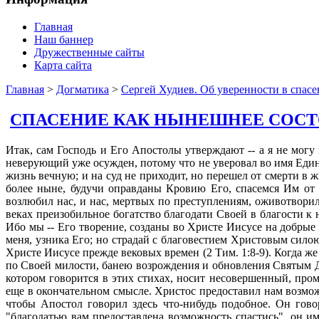
Главная
Наш баннер
Дружественные сайты
Карта сайта
Главная
>
Догматика
>
Сергей Худиев. Об уверенности в спас
СПАСЕНИЕ КАК НЫНЕШНЕЕ СОС
Итак, сам Господь и Его Апостолы утверждают -- а я не могу не верить их свидетельству, -- что во Христе Иисусе мы уже оправданы перед судом Божиим: Верующий в Него не судится, а неверующий уже осужден, потому что не уверовал во имя Единородного Сына Божия (Ин 3:18). Истинно, истинно говорю вам: слушающий слово Мое и верующий в Пославшего Меня имеет жизнь вечную; и на суд не приходит, но перешел от смерти в жизнь (Ин. 5:24). Итак, оправдавшись верою, мы имеем мир с Богом через Господа нашего Иисуса Христа (Рим. 5:1). Посему тем более ныне, будучи оправданы Кровию Его, спасемся Им от гнева (Рим. 5:9). См. также Рим. 8:30, 33; 1 Кор 6: 11. Спасены: Бог, богатый милостью, по Своей великой любви, которою возлюбил нас, и нас, мертвых по преступлениям, оживотворил со Христом, -- благодатью вы спасены -- и воскресил с Ним, и посадил на небесах во Христе Иисусе, дабы явить в грядущих веках преизобильное богатство благодати Своей в благости к нам во Христе Иисусе. Ибо благодатью вы спасены через веру, и сие не от вас, Божий дар; не от дел, чтобы никто не хвалился. Ибо мы -- Его творение, созданы во Христе Иисусе на добрые дела, которые Бог предназначил нам исполнять (Еф. 2:4-10). Итак не стыдись свидетельства Господа нашего Иисуса Христа, ни меня, узника Его; но страдай с благовестием Христовым силою Бога, спасшего нас и призвавшего званием святым, не по делам нашим, но по Своему изволению и благодати, данной нам во Христе Иисусе прежде вековых времен (2 Тим. 1:8-9). Когда же явилась благодать и человеколюбие Спасителя нашего, Бога, Он спас нас не по делам праведности, которые бы мы сотворили, а по Своей милости, банею возрождения и обновления Святым Духом, Которого излил на нас обильно через Иисуса Христа, Спасителя нашего (Тит. 3:4-6). Существует мнение, что спасение, о котором говорится в этих стихах, носит несовершенный, промежуточный и предварительный характер. Мы, дескать, спасены от прежней беспутной жизни, от заблуждений, но не спасены еще в окончательном смысле. Христос предоставил нам возможность спастись, но эту возможность каждый христианин должен еще осуществить своим личным подвигом. Однако я не вижу, чтобы Апостол говорил здесь что-нибудь подобное. Он говорит: "благодатью вы спасены", "Он спас нас". Если бы Апостол (или, лучше, Святой Дух устами Апостола) хотел сказать "благодатью вам предоставлена возможность спастись", он именно это и сказал бы. Вместо этого Апостол говорит, что Бог во Христе нас оживотворил, воскресил, посадил на небесах, и соделал новым творением во Христе -- для того, чтобы явить в грядущих веках преизобильное богатство благодати Своей. Какое еще спасение тут нужно? О каком "промежуточном" спасении тут может идти речь? Иногда говорят, что речь здесь идет о спасении "человеческой природы". Мы уже немного говорили об этом раньше. Во всех приведенных текстах речь идет о спасении не "человеческой природы", а совершенно конкретных людей -- верующих во Христа. Те, кто пребывает в неверии и противлении, совершенно очевидно не спасены, хотя принадлежат к той же самой "человеческой природе" (Еф. 4:17-19). Иногда говорят, что спасена Церковь, а не конкретные люди. Но Церковь может существовать только в лице своих конкретных членов: если конкретные члены Церкви не спасены, то все, что спасено, -- это некая философская абстракция из плато