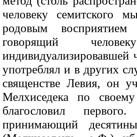
метод (столь распростра
человеку семитского м
родовым восприятием 
говорящий челове
индивидуализировавшей че
употреблял и в других слу
священстве Левия, он у
Мелхиседека по своему 
благословил первог
принимающий десятины