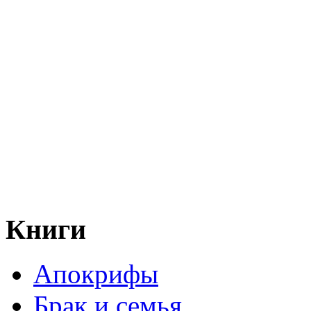
Книги
Апокрифы
Брак и семья