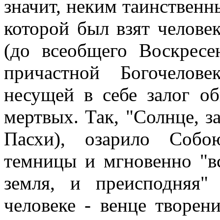
значит, неким таинственн
которой был взят челове
(до всеобщего Воскресе
причастной Богочелов
несущей в себе залог о
мертвых. Так, "Солнце, з
Пасхи), озарило Собо
темницы и мгновенно "вс
земля, и преисподняя"
человеке - венце творен