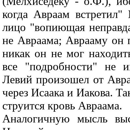
(Мелхиседеку - о.Ф.), и
когда Авраам встретил" 
лицо "вопиющая неправда
не Авраама; Аврааму он 
никак он не мог находить
все "подробности" не 
Левий произошел от Авра
через Исаака и Иакова. Та
струится кровь Авраама.
Аналогичную мысль выс