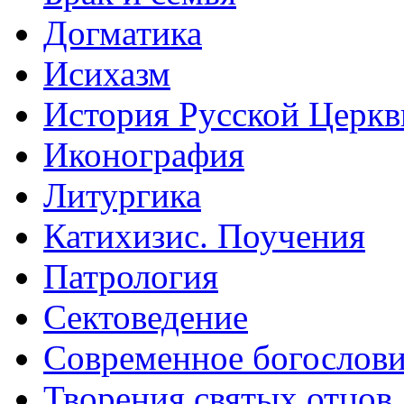
Догматика
Исихазм
История Русской Церкв
Иконография
Литургика
Катихизис. Поучения
Патрология
Сектоведение
Современное богослов
Творения святых отцов