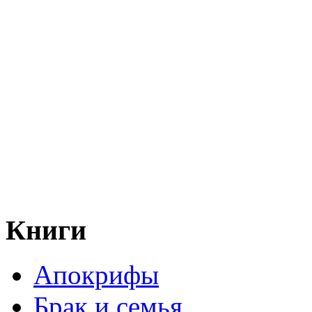
Книги
Апокрифы
Брак и семья