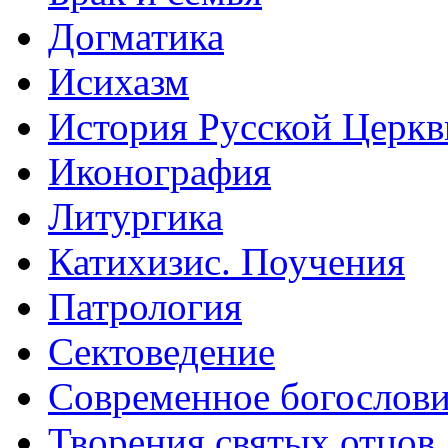
Догматика
Исихазм
История Русской Церкв
Иконография
Литургика
Катихизис. Поучения
Патрология
Сектоведение
Современное богослов
Творения святых отцов