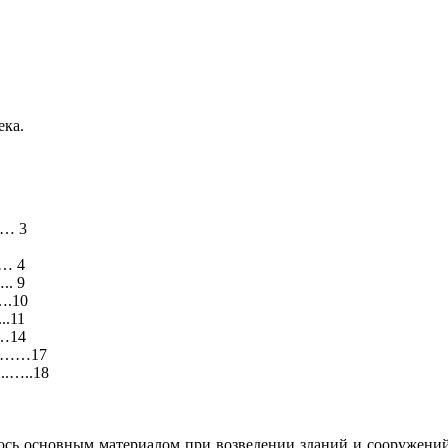
ека.
… 3
…… 4
.. 9
….10
..11
……14
……17
.…..18
лось основным материалом при возведении зданий и сооружени