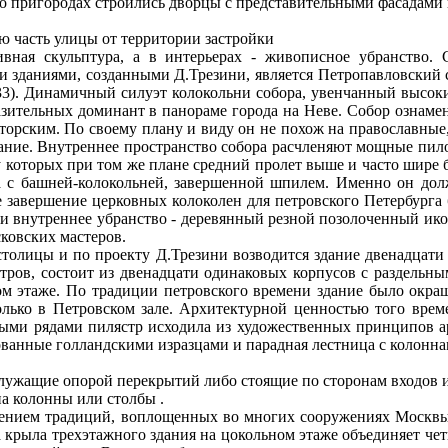
его пригородах строились дворцы с представительными фасада
ю часть улицы от территории застройки
ивная скульптура, а в интерьерах - живописное убранство.
даниями, созданными Д.Трезини, является Петропавловский со
733). Динамичный силуэт колокольни собора, увенчанный высок
ыразительных доминант в панораме города на Неве. Собор озна
аторским. По своему плану и виду он не похож на православные
здание. Внутреннее пространство собора расчленяют мощные пил
 у которых при том же плане средний пролет выше и часто шире
а с башней-колокольней, завершенной шпилем. Именно он дол
е завершение церковных колоколен для петровского Петербург
ь и внутреннее убранство - деревянный резной позолоченный ик
сковских мастеров.
толицы и по проекту Д.Трезини возводится здание двенадцати к
етров, состоит из двенадцати одинаковых корпусов с раздель
ом этаже. По традиции петровского времени здание было окраш
олько в Петровском зале. Архитектурной ценностью того време
ными рядами пилястр исходила из художественных принципов 
ванные голландскими изразцами и парадная лестница с колонна
, служащие опорой перекрытий либо стоящие по сторонам входов 
на колонны или столбы .
ением традиций, воплощенных во многих сооружениях Москвы 
 крыла трехэтажного здания на цокольном этаже объединяет чет