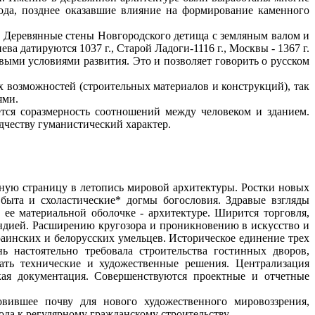
да, позднее оказавшие влияние на формирование каменного
. Деревянные стены Новгородского детища с земляным валом и
ва датируются 1037 г., Старой Ладоги-1116 г., Москвы - 1367 г.
ыми условиями развития. Это и позволяет говорить о русском
х возможностей (строительных материалов и конструкций), так
ями.
тся соразмерность соотношений между человеком и зданием.
одчеству гуманистический характер.
ьную страницу в летопись мировой архитектуры. Ростки новых
быта и схоластические* догмы богословия. Здравые взгляды
ее материальной оболочке - архитектуре. Ширится торговля,
андией. Расширению кругозора и проникновению в искусство и
раинских и белорусских умельцев. Историческое единение трех
 настоятельно требовала строительства гостинных дворов,
ать технические и художественные решения. Централизация
ская документация. Совершенствуются проектные и отчетные
овившее почву для нового художественного мировоззрения,
да к регулярному гражданскому строительству.