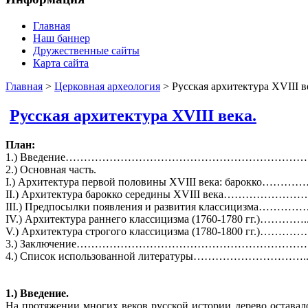
Главная
Наш баннер
Дружественные сайты
Карта сайта
Главная
>
Церковная археология
> Русская архитектура XVIII в
Русская архитектура XVIII века.
План:
1.) Введение…………………………………………………………
2.) Основная часть.
I.) Архитектура первой половины XVIII века: барокко………
II.) Архитектура барокко середины XVIII века……………………
III.) Предпосылки появления и развития классицизма…………
IV.) Архитектура раннего классицизма (1760-1780 гг.)…………..
V.) Архитектура строгого классицизма (1780-1800 гг.)………
3.) Заключение………………………………………………………
4.) Список использованной литературы…………………………...
1.) Введение.
На протяжении многих веков русской истории дерево остава