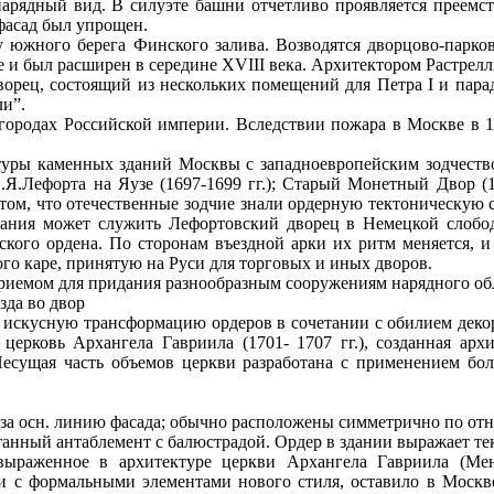
нарядный вид. В силуэте башни отчетливо проявляется преем
фасад был упрощен.
ку южного берега Финского залива. Возводятся дворцово-парко
 и был расширен в середине XVIII века. Архитектором Растрелл
ворец, состоящий из нескольких помещений для Петра I и пара
и”.
 городах Российской империи. Вследствии пожара в Москве в 1
туры каменных зданий Москвы с западноевропейским зодчеством
Я.Лефорта на Яузе (1697-1699 гг.); Старый Монетный Двор (169
о том, что отечественные зодчие знали ордерную тектоническую
ания может служить Лефортовский дворец в Немецкой слобод
кого ордена. По сторонам въездной арки их ритм меняется, 
го каре, принятую на Руси для торговых и иных дворов.
приемом для придания разнообразным сооружениям нарядного об
зда во двор
бой искусную трансформацию ордеров в сочетании с обилием дек
церковь Архангела Гавриила (1701- 1707 гг.), созданная арх
Несущая часть объемов церкви разработана с применением бо
щая за осн. линию фасада; обычно расположены симметрично по отн
анный антаблемент с балюстрадой. Ордер в здании выражает те
выраженное в архитектуре церкви Архангела Гавриила (Ме
 с формальными элементами нового стиля, оставило в Москве