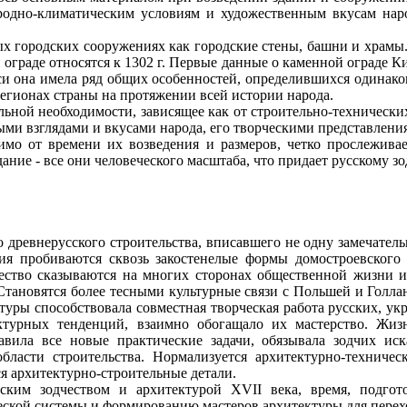
одно-климатическим условиям и художественным вкусам наро
ых городских сооружениях как городские стены, башни и храмы
ограде относятся к 1302 г. Первые данные о каменной ограде Кие
си она имела ряд общих особенностей, определившихся одинаков
регионах страны на протяжении всей истории народа.
ьной необходимости, зависящее как от строительно-технически
ыми взглядами и вкусами народа, его творческими представлени
имо от времени их возведения и размеров, четко прослеживае
дание - все они человеческого масштаба, что придает русскому з
 древнерусского строительства, вписавшего не одну замечател
я пробиваются сквозь закостенелые формы домостроевского 
ство сказываются на многих сторонах общественной жизни и 
. Становятся более тесными культурные связи с Польшей и Голл
туры способствовала совместная творческая работа русских, ук
турных тенденций, взаимно обогащало их мастерство. Жизнь
вила все новые практические задачи, обязывала зодчих иск
области строительства. Нормализуется архитектурно-техниче
 архитектурно-строительные детали.
ким зодчеством и архитектурой XVII века, время, подгот
ской системы и формированию мастеров архитектуры для перехо