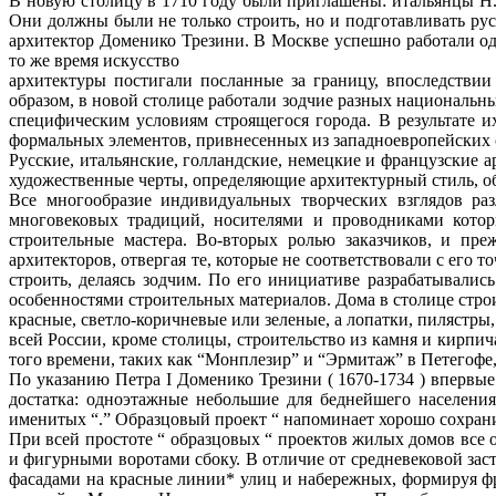
В новую столицу в 1710 году были приглашены: итальянцы Н.
Они должны были не только строить, но и подготавливать ру
архитектор Доменико Трезини. В Москве успешно работали од
то же время искусство
архитектуры постигали посланные за границу, впоследств
образом, в новой столице работали зодчие разных национальных
специфическим условиям строящегося города. В результате 
формальных элементов, привнесенных из западноевропейских 
Русские, итальянские, голландские, немецкие и французские 
художественные черты, определяющие архитектурный стиль, о
Все многообразие индивидуальных творческих взглядов раз
многовековых традиций, носителями и проводниками кото
строительные мастера. Во-вторых ролью заказчиков, и пре
архитекторов, отвергая те, которые не соответствовали с его 
строить, делаясь зодчим. По его инициативе разрабатывалис
особенностями строительных материалов. Дома в столице строи
красные, светло-коричневые или зеленые, а лопатки, пилястры,
всей России, кроме столицы, строительство из камня и кирп
того времени, таких как “Монплезир” и “Эрмитаж” в Петегофе,
По указанию Петра I Доменико Трезини ( 1670-1734 ) впервые
достатка: одноэтажные небольшие для беднейшего населения
именитых “.” Образцовый проект “ напоминает хорошо сохранив
При всей простоте “ образцовых “ проектов жилых домов вс
и фигурными воротами сбоку. В отличие от средневековой заст
фасадами на красные линии* улиц и набережных, формируя фр