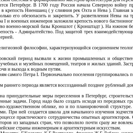
тся Петербург. В 1700 году Россия начала Северную войну п
и в крепость Ниеншанц ( у слияния рек Охта и Нева ). Главная 
олько его обезопасить и закрепить. У разветвления Невы на 
етра I и военных инженеров заложили крепость нового бастионно
ство военно-морской базы Кроншлот ( Кронштадт ). На южном б
репость - Адмиралтейство. Под защитой трех взаимодействующих
перией.
тип религиозной философии, характеризующийся соединением теол
тровский период вызвали к жизни промышленных и обществен
, учебных и музейных помещений, театров и жилых зданий. Заст
почв и выхода к водным путям.
м самого Петра I. Первоначально поселения группировались по
раннего периода является воссозданный позднее рубленый доми
 на принудительные меры переселения в Петербург, строительс
енные задачи. Город надо было создать исходя из передовых 
рно-художественном облике, но и по планировочной структуре.
и. При ней создается школа для начального изучения зодчеств
оцессе практического сотрудничества опытных архитекторов.
торов из западных стран, что позволило почти сразу же вовлек
пейские страны инженерным и архитектурным искусствам.