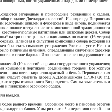
ми и обширными, богато украшенными парадными помещениями.
 Создаются загородные и пригородные резиденции с садами.
бор и здание Двенадцати коллегий. Из-под свода Петровских
им золоченым шпилем и флюгером в виде ангела, поднимается
меновал полное отступление от композиционной традиционности
, крестово-купольные пятиглавые или шатровые церкви. Собор
оны* на три почти равных и одинаковых по высоте (16 метров)
 боковых. Плановая и силуэтная композиция собора исходили из
жен был стать символом утверждения России в устье Невы и
а было типичным явлением, определяющим силуэтный характер
оностас в стиле барокко. Иконостас выполнен под руководством
оллегий (10 коллегий - органы государственного управления;
ными крышами и портиками, соединенные торцами. Все корпуса
ено в два цвета: кирпично-красный и белый. Первоначальная
ни следует отметить дворец А.Д.Меньшикова (1710-1720 гг.).
архитектуры итальянского Возрождения. Самым замечательным
ми и пилястрами барочного ордера.
или въездов.
более раннего времени. Особенное место в панораме берегов
ырехъярусная башня. Углы ризалитов* и переломов стен башни