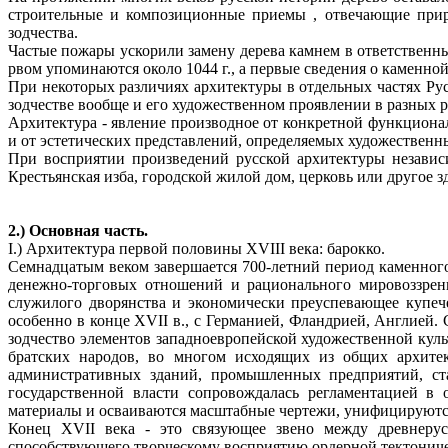
строительные и композиционные приемы , отвечающие прир
зодчества.
Частые пожары ускорили замену дерева камнем в ответственн
рвом упоминаются около 1044 г., а первые сведения о каменной 
При некоторых различиях архитектуры в отдельных частях Ру
зодчестве вообще и его художественном проявлении в разных 
Архитектура - явление производное от конкретной функционал
и от эстетических представлений, определяемых художественн
При восприятии произведений русской архитектуры независ
Крестьянская изба, городской жилой дом, церковь или другое з
2.) Основная часть.
I.) Архитектура первой половины XVIII века: барокко.
Семнадцатым веком завершается 700-летний период каменного
денежно-торговых отношений и рационального мировоззрени
служилого дворянства и экономически преуспевающее купече
особенно в конце XVII в., с Германией, Фландрией, Англией
зодчество элементов западноевропейской художественной куль
братских народов, во многом исходящих из общих архитек
административных зданий, промышленных предприятий, ста
государственной власти сопровождалась регламентацией в 
материалы и осваиваются масштабные чертежи, унифицируются
Конец XVII века - это связующее звено между древнерусс
способствующего творческому восприятию ордерной тектониче