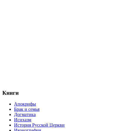
Книги
Апокрифы
Брак и семья
Догматика
Исихазм
История Русской Церкви
Иконография