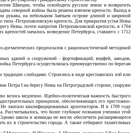
ротив Швеции, чтобы освободить русские земли и возвратить
задача северной войны была решена взятием крепости. Выход в
три рукава, на небольшом Заячьем острове длиной и шириной
го типа -Петропавловскую крепость. Для прикрытия устья Невы
ерегу Невы, почти напротив Петропавловской крепости, в 1704
 крепостей началось возведение Петербурга, ставшего с 1712
ого-догматических предпосылок с рационалстической методикой
ных зданий и сооружений - фортификаций, верфей, заводов,
ройка Петербурга осуществлялась преимущественно по берегам
 традиции слободами. Строились в виде крестьянских изб или
к Петра I на берегу Невы на Петроградской стороне, снаружи
тво велось медленно. Идейно-политическая важность быстрого
градостроительных принципов, обеспечивающих его престижно-
 Не хватало квалифицированных архитекторов. И в 1709 году
а. Рассчитывалось, что более глубокие познания ученики этой
 Однако школа и команды не могли обеспечить расширяющееся
ать их в строительство города. А также отбирают талантливых