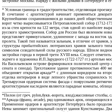
застройке Москвы. Наряду с жилыми домами в Петербурге и 
_____________________
* Условная граница в градостроительстве, отделяющая проезжу
В сочетание с архитектурой начинает применяться декорат
Крупнейшими сохранившимися до наших дней общественными з
ворот четко вырисовывается Петропавловский собор (1712-1
из-за стен крепости на 122 метра, став одной из наиболее в
русского храмостроения. Собор для России был явлением нов
представляет прямоугольное, удлиненное с запада на восток 
пролета. Такой тип называется зальным, в отличие от храмов,
структуры прибалтийских лютеранских храмов зального тип
символом созидательной силы русского народа. Шпиле видно
застройки города в первой трети XVIII века. Следует отметит
зодчего и художника И.П.Зарудного (1722-1727 гг.) артелью мо
На Васильевском острове формировался политический центр с
сената и синода). Трехэтажное здание протяженностью 400 м
объединяет открытая аркада** с длинным коридором на втор
отделка интерьеров в виде лепного убранства сохранилось т
Трехъярусная ордерная система фасада с поярусными ритмич
архитектурным наследием являются парадные комнаты, облицо
______________
*Пилон (от греч. pylon,букв.-ворота, вход),массивные столбы
**Аркада (франц. arcade), ряд одинаковых арок, опирающихся 
Применение ордеров в архитектуре Петербурга было продолж
Невы занимает оригинальный силуэт здания Кунсткамеры. Два