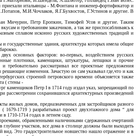
ы Г.Маторнови, И.Шендель, А.Шлютер, голландец Г.Ван Болес.
вы приехали итальянцы - М.Фонтана и инженер-фортификатор и
отапов, М.И.Чочлаков, Я.Г.Бухвостов, Г.Устинов и другие. В
ван Мичурин, Петр Еропкин, Тимофей Усов и другие. Таким
 вкусам и требованиям заказчиков, а так же приспосабливаясь к
бразным сплавом исконно русских художественных традиций и
ы и государственные здания, архитектура которых имела общие
барокко.
двух основных факторов: во-первых, воздействием русских
енные плотники, каменщики, штукатуры, лепщики и прочие
о и требовательно рассматривал все проектные предложения
 и решающие изменения. Зачастую он сам указывал где,что и как
тербургских строений петровского времени объясняется также
а ( стены -
бург каменщиков Петр I в 1714 году издал указ, запрещающий по
 при рассмотрении сохранившихся архитектурных произведений
оекты жилых домов, предназначенных для застройщиков разного
( 1679-1719 ) разрабатывал проект двухэтажного дома “ для
в 1710-1714 годах в летнем саду.
и проемами, обрамленными наличниками сдержанных очертаний
 в глубине участков, все дома в столице должны были выходить
й вид. Это градостроительное новшество нашло отражение и в