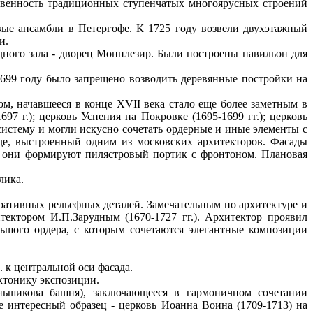
ственность традиционных ступенчатых многоярусных строений
вые ансамбли в Петергофе. К 1725 году возвели двухэтажный
и.
дного зала - дворец Монплезир. Были построены павильон для
699 году было запрещено возводить деревянные постройки на
, начавшееся в конце XVII века стало еще более заметным в
7 г.); церковь Успения на Покровке (1695-1699 гг.); церковь
 систему и могли искусно сочетать ордерные и иные элементы с
е, выстроенный одним из московских архитекторов. Фасады
и они формируют пилястровый портик с фронтоном. Плановая
лика.
оративных рельефных деталей. Замечательным по архитектуре и
итектором И.П.Зарудным (1670-1727 гг.). Архитектор проявил
льшого ордера, с которым сочетаются элегантные композиции
. к центральной оси фасада.
ктонику экспозиции.
ньшикова башня), заключающееся в гармоничном сочетании
 интересный образец - церковь Иоанна Воина (1709-1713) на