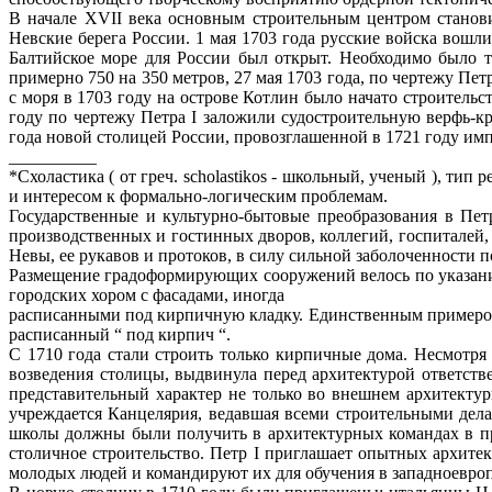
В начале XVII века основным строительным центром станови
Невские берега России. 1 мая 1703 года русские войска вошл
Балтийское море для России был открыт. Необходимо было т
примерно 750 на 350 метров, 27 мая 1703 года, по чертежу П
с моря в 1703 году на острове Котлин было начато строитель
году по чертежу Петра I заложили судостроительную верфь-к
года новой столицей России, провозглашенной в 1721 году им
__________
*Схоластика ( от греч. scholastikos - школьный, ученый ), 
и интересом к формально-логическим проблемам.
Государственные и культурно-бытовые преобразования в Пе
производственных и гостинных дворов, коллегий, госпиталей
Невы, ее рукавов и протоков, в силу сильной заболоченности 
Размещение градоформирующих сооружений велось по указания
городских хором с фасадами, иногда
расписанными под кирпичную кладку. Единственным примером 
расписанный “ под кирпич “.
С 1710 года стали строить только кирпичные дома. Несмотря
возведения столицы, выдвинула перед архитектурой ответств
представительный характер не только во внешнем архитекту
учреждается Канцелярия, ведавшая всеми строительными делам
школы должны были получить в архитектурных командах в пр
столичное строительство. Петр I приглашает опытных архитек
молодых людей и командируют их для обучения в западноевро