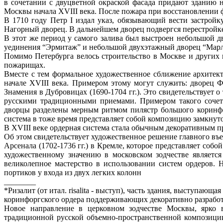
в сочетании с двуцветной окраской фасада придают зданию 
Москвы начала XVIII века. После пожара при восстановлении 
В 1710 году Петр I издал указ, обязывающий вести застрой
Нагорный дворец. В дальнейшем дворец подвергся перестройке
В этот же период у самого залива был выстроен небольшой д
уединения “Эрмитаж” и небольшой двухэтажный дворец “Марл
Помимо Петербурга велось строительство в Москве и других
пожарищах.
Вместе с тем формальное художественное сближение архитек
начале XVIII века. Примером этому могут служить: дворец Ф.
Знамения в Дубровицах (1690-1704 гг.). Это свидетельствует 
русскими традиционными приемами. Примером такого сочет
дворцы разделены мерным ритмом пилястр большого коринфс
система в тоже время представляет собой композицию замкнуто
В XVIII веке ордерная система стала обычным декоративным 
Об этом свидетельствует художественное решение главного въе
Арсенала (1702-1736 гг.) в Кремле, которое представляет со
художественному значению в московском зодчестве является 
великолепное мастерство в использовании систем ордеров. 
портиков у входа из двух легких колонн
________
*Ризалит (от итал. risalita - выступ), часть здания, выступаю
коринфоргского ордера поддерживающих декоративно разработ
Новое направление в церковном зодчестве Москвы, ярко 
традиционной русской объемно-пространственной композиции