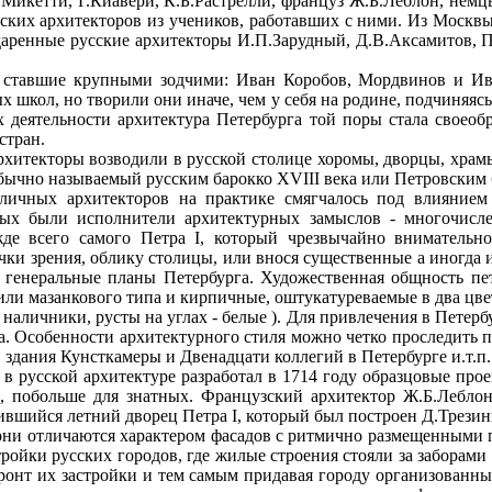
Микетти, Г.Киавери, К.Б.Растрелли, француз Ж.Б.Леблон, немц
сских архитекторов из учеников, работавших с ними. Из Моск
аренные русские архитекторы И.П.Зарудный, Д.В.Аксамитов, П.П
ии ставшие крупными зодчими: Иван Коробов, Мордвинов и И
 школ, но творили они иначе, чем у себя на родине, подчиняясь
их деятельности архитектура Петербурга той поры стала своео
стран.
архитекторы возводили в русской столице хоромы, дворцы, храм
бычно называемый русским барокко XVIII века или Петровским 
личных архитекторов на практике смягчалось под влиянием 
рых были исполнители архитектурных замыслов - многочисл
жде всего самого Петра I, который чрезвычайно внимательн
точки зрения, облику столицы, или внося существенные а иногда
ь генеральные планы Петербурга. Художественная общность пе
ли мазанкового типа и кирпичные, оштукатуреваемые в два цвет
 наличники, русты на углах - белые ). Для привлечения в Петер
ича. Особенности архитектурного стиля можно четко проследить
 здания Кунсткамеры и Двенадцати коллегий в Петербурге и.т.п.
 в русской архитектуре разработал в 1714 году образцовые пр
, побольше для знатных. Французский архитектор Ж.Б.Леблон 
шийся летний дворец Петра I, который был построен Д.Трезини 
е они отличаются характером фасадов с ритмично размещенным
ройки русских городов, где жилые строения стояли за заборами
онт их застройки и тем самым придавая городу организованны