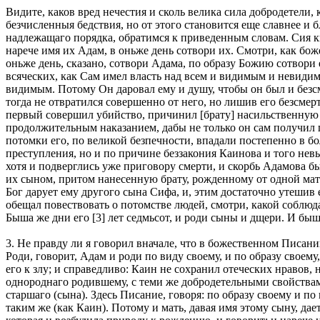
Видите, каков вред нечестия и сколь велика сила добродетели, 
безчисленныя бедствия, но от этого становится еще славнее и
надлежащаго порядка, обратимся к приведенным словам. Сия кни
нарече имя их Адам, в оньже день сотвори их. Смотри, как бож
оньже день, сказано, сотвори Адама, по образу Божию сотвори е
всяческих, как Сам имел власть над всем и видимым и невидимы
видимым. Потому Он даровал ему и душу, чтобы он был и безсм
тогда не отвратился совершенно от него, но лишив его безсмерт
первый совершил убийство, причинил [брату] насильственную с
продолжительным наказанием, дабы не только он сам получил по
потомки его, по великой безпечности, впадали постепенно в бо
преступления, но и по причине беззакония Каинова и того невы
хотя и подверглись уже приговору смерти, и скорбь Адамова б
их сыном, притом нанесенную брату, рожденному от одной мате
Бог дарует ему другого сына Сифа, и, этим достаточно утешив е
обещал повествовать о потомстве людей, смотри, какой соблюда
Быша же дни его [3] лет седмьсот, и роди сыны и дщери. И быша 
3. Не правду ли я говорил вначале, что в божественном Писан
Роди, говорит, Адам и роди по виду своему, и по образу своему
его к злу; и справедливо: Каин не сохранил отеческих нравов, 
однороднаго родившему, с теми же добродетельными свойствам
старшаго (сына). Здесь Писание, говоря: по образу своему и по
таким же (как Каин). Потому и мать, давая имя этому сыну, да