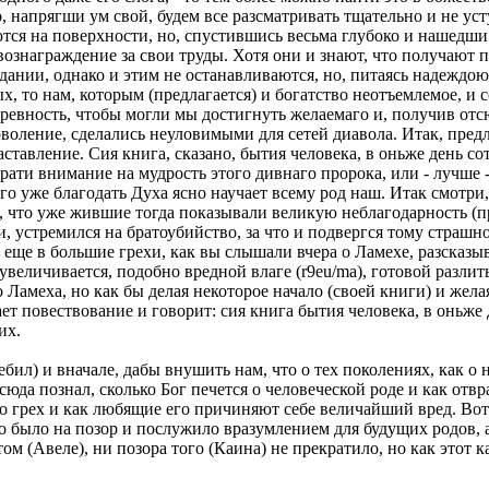
, напрягши ум свой, будем все разсматривать тщательно и не ус
ся на поверхности, но, спустившись весьма глубоко и нашедши 
вознаграждение за свои труды. Хотя они и знают, что получают п
ании, однако и этим не останавливаются, но, питаясь надеждою
х, то нам, которым (предлагается) и богатство неотъемлемое, и
ревность, чтобы могли мы достигнуть желаемаго и, получив отс
оволение, сделались неуловимыми для сетей диавола. Итак, пре
ставление. Сия книга, сказано, бытия человека, в оньже день с
рати внимание на мудрость этого дивнаго пророка, или - лучше -
го уже благодать Духа ясно научает всему род наш. Итак смотри, 
л, что уже жившие тогда показывали великую неблагодарность (п
ти, устремился на братоубийство, за что и подвергся тому стра
и еще в большие грехи, как вы слышали вчера о Ламехе, разска
увеличивается, подобно вредной влаге (r9eu/ma), готовой разлить
 Ламеха, но как бы делая некоторое начало (своей книги) и жел
ет повествование и говорит: сия книга бытия человека, в оньже
их.
ебил) и вначале, дабы внушить нам, что о тех поколениях, как о
отсюда познал, сколько Бог печется о человеческой роде и как о
зло грех и как любящие его причиняют себе величайший вред. Вот
но было на позор и послужило вразумлением для будущих родов,
ом (Авеле), ни позора того (Каина) не прекратило, но как этот 