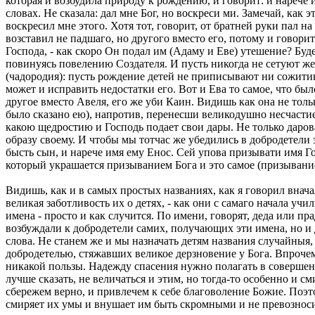
которая и возбудила природу к рождению, и говорит: и нарече и
словах. Не сказала: дал мне Бог, но воскреси ми. Замечай, как
воскресил мне этого. Хотя тот, говорит, от братней руки пал н
возставил не падшаго, но другого вместо его, потому и говори
Господа, - как скоро Он подал им (Адаму и Еве) утешение? Буд
повинуясь повелению Создателя. И пусть никогда не сетуют же
(чадородия): пусть рождение детей не приписывают ни сожитию 
может и исправить недостатки его. Вот и Ева то самое, что бы
другое вместо Авеля, его же уби Каин. Видишь как она не толь
было сказано ею), напротив, перенесши великодушно несчастие
какою щедростию и Господь подает свои дары. Не только дарова
образу своему. И чтобы мы тотчас же убедились в добродетели 
бысть сын, и нарече имя ему Енос. Сей упова призывати имя Го
который украшается призыванием Бога и это самое (призывани
Видишь, как и в самых простых названиях, как я говорил внача
великая заботливость их о детях, - как они с самаго начала уч
имена - просто и как случится. По имени, говорят, деда или пра
возбуждали к добродетели самих, получающих эти имена, но и
слова. Не станем же и мы назначать детям названия случайныя,
добродетелью, стяжавших великое дерзновение у Бога. Впрочем
никакой пользы. Надежду спасения нужно полагать в совершени
лучше сказать, не величаться и этим, но тогда-то особенно и с
сбережем верно, и привлечем к себе благоволение Божие. Поэто
смиряет их умы и внушает им быть скромными и не превозносит