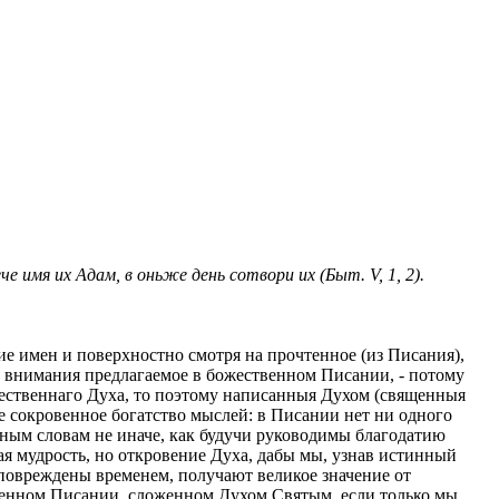
 имя их Адам, в оньже день сотвори их (Быт. V, 1, 2).
ие имен и поверхностно смотря на прочтенное (из Писания),
без внимания предлагаемое в божественном Писании, - потому
ожественнаго Духа, то поэтому написанныя Духом (священныя
ое сокровенное богатство мыслей: в Писании нет ни одного
нным словам не иначе, как будучи руководимы благодатию
я мудрость, но откровение Духа, дабы мы, узнав истинный
 повреждены временем, получают великое значение от
ственном Писании, сложенном Духом Святым, если только мы