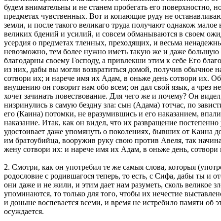
будем внимательны и не станем пробегать его поверхностно, но
предметах чувственных. Вот и копающие руду не останавливают
земли, и после такого великаго труда получают однакож малое 
великих бдений и усилий, и совсем обманываются в своем ожид
усердия о предметах тленных, преходящих, и весьма ненадежны
невозможно, тем более нужно иметь такую же и даже большую 
благодарны своему Господу, а привлекши этим к себе Его благ
из них, дабы вы могли возвратиться домой, получив обычное на
сотвори их; и нарече имя их Адам, в оньже день сотвори их. Об
внушению он говорит нам обо всем; он дал свой язык, а чрез не
хочет зачинать повествование. Для чего же и почему? Он виде
низринулись в самую бездну зла: сын (Адама) тотчас, по завис
его (Каина) потомки, не вразумившись и его наказанием, впал
наказание. Итак, как он видел, что их развращение постепенно 
удостоивает даже упомянуть о поколениях, бывших от Каина до
им братоубийца, вооружив руку свою против Авеля, так начина
жену сотвори их: и нарече имя их Адам, в оньже день, сотвори 
2. Смотри, как он употребил те же самыя слова, которыя (употр
родословие с родившагося теперь, то есть, с Сифа, дабы ты и 
они даже и не жили, и этим дает нам разуметь, сколь великое 
упоминаются, то только для того, чтобы их нечестие выставле
и доныне воспевается всеми, и время не истребило памяти об эт
осуждается.