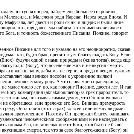
по-малу поступая вперед, найдем еще большее сокровище,
оди Малелеила, и Малелеил роди Иареда;, Иаред роди Еноха, И
ему Мафусала, лет двести и роди сыны и дщери: и быша дние
 говорил, что, идя далее, мы найдем в этих именах великое и
го Бога, и точность божественнаго Писания. Поживе, говорит
енное Писание для того и указало на это неоднократно, сказав,
подумал кто, будто брак, препятствует благоугождать Богу. Если
(Енох), будучи одной с нами природы и (живя тогда), когда еще
лагоугодил (Богу), что доселе еще жив и не вкусил смерти.
брака в жизнь нашу, дабы мы не терпели вреда в вещах нужных
 и доставляет нам великое пособие к укрощению пылкой
ешение человеческому роду. А что слова мои справедливы,
е малое число лет, но, как говорит Писание, двести лет. И так
 Богу вознаградил (a0nakalou/menoj) за грех прародителя, то
яет его живым, показывая самым делом, что Он принявшаго
и не обреташеся, зане преложи его Бог.. Видишь премудрость
к греху; Он оставил (этот страх) во всей силе между людьми.
ах служил вразумлением. Поэтому Он преложил благоугодившаго
е увлекаться человеческими соображениями и не наследовать с
ть словам Его, но возвещаемое от Бога, хотя бы и не было
 вкусившим смерти, так что за свое благоугождение (Богу) он