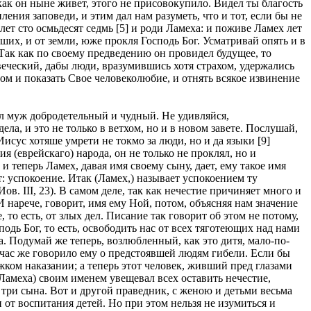
как он ныне живет, этого не присовокупило. Видел ты благость
ения заповеди, и этим дал нам разуметь, что и тот, если бы не
ет сто осмьдесят седмь [5] и роди Ламеха: и поживе Ламех лет
наших, и от земли, юже прокля Господь Бог. Усматривай опять и в
Так как по своему предведению он провидел будущее, то
еческий, дабы люди, вразумившись хотя страхом, удержались
зом и показать Свое человеколюбие, и отнять всякое извинение
ыл муж добродетельный и чудный. Не удивляйся,
а, и это не только в ветхом, но и в новом завете. Послушай,
Иисус хотяше умрети не токмо за люди, но и да языки [9]
я (еврейскаго) народа, он не только не проклял, но и
и теперь Ламех, давая имя своему сыну, дает, ему такое имя
: успокоение. Итак (Ламех,) называет успокоением ту
в. III, 23). В самом деле, так как нечестие причиняет много и
 нарече, говорит, имя ему Ной, потом, объясняя нам значение
, то есть, от злых дел. Писание так говорит об этом не потому,
одь Бог, то есть, освободить нас от всех тяготеющих над нами
. Подумай же теперь, возлюбленный, как это дитя, мало-по-
тчас же говорило ему о предстоявшей людям гибели. Если бы
яжком наказании; а теперь этот человек, живший пред глазами
Ламеха) своим именем увещевал всех оставить нечестие,
е три сына. Вот и другой праведник, с женою и детьми весьма
и от воспитания детей. Но при этом нельзя не изумиться и