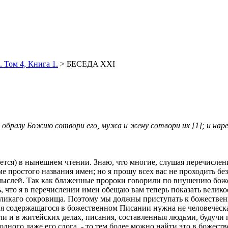
 Том 4, Книга 1.
> БЕСЕДA XXI
образу Божию сотвори его, мужа и жену сотвори их [1]; и нарече
ется) в нынешнем чтении. Знаю, что многие, слушая перечислен
оме простого названия имен; но я прошу всех вас не проходить 
тво мыслей. Так как блаженные пророки говорили по внушению б
ь, что я в перечислении имен обещаю вам теперь показать велик
 великаго сокровища. Поэтому мы должны приступать к божестве
я содержащагося в божественном Писании нужна не человеческа
ли и в житейских делах, писания, составленныя людьми, будучи
 одного даже его слога, - то тем более можно найти это в боже