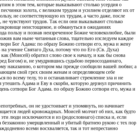
тупим в этом тем, которые выказывают столько усердия о
песчинки золота, с великим трудом и усилием отделяют их от
ользу, не соответствующую их трудам, а часто даже, после
, не чувствуют трудов. Так если они выказывают столько
 сокровище неистощимое, и обмануться в ожиданиях
юда пользу и познав неизреченное Божие человеколюбие, были
дложив вам ныне читанныя слова, тщательно изследуем каждое
отвори Бог Адама: по образу Божию сотвори его, мужа и жену
 на учение Святаго Духа, потому что по Его (Св. Духа)
как (Моисей) обратил слово свое к началу, и как бы снова
ред Богом) и, не умудрившись судьбою первосозданнаго,
шному наказанию, о котором мы прежде сообщили вашей любви; а
зывающем свой грех своим женам и определяющем себе
ся по всему телу, то и останавливает стремление зла и не
ая утешить Адама и Еву в скорби, которую дерзнул причинить
 день сотвори Бог Адама. по образу Божию сотвори его, мужа и
 непотребных, он не удостоивает и упомянуть, но начинает
твращается людей кровожадных. Моисей молчит об них, как будто
 эти люди исключаются и из (родословнаго) списка и, если
 а беззаконно умерщвленный и убитый братнею рукою с тех пор
каждодневно всеми восхваляется, так и тот непрестанно