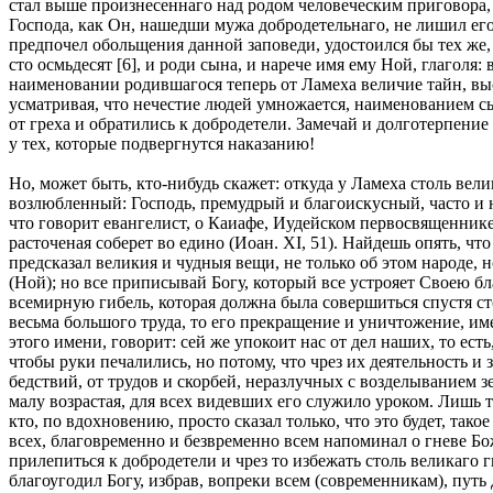
стал выше произнесеннаго над родом человеческим приговора, о
Господа, как Он, нашедши мужа добродетельнаго, не лишил его 
предпочел обольщения данной заповеди, удостоился бы тех же,
сто осмьдесят [6], и роди сына, и нарече имя ему Ной, глаголя:
наименовании родившагося теперь от Ламеха величие тайн, выс
усматривая, что нечестие людей умножается, наименованием сы
от греха и обратились к добродетели. Замечай и долготерпение 
у тех, которые подвергнутся наказанию!
Но, может быть, кто-нибудь скажет: откуда у Ламеха столь ве
возлюбленный: Господь, премудрый и благоискусный, часто и н
что говорит евангелист, о Каиафе, Иудейском первосвященнике: 
расточеная соберет во едино (Иоан. XI, 51). Найдешь опять, чт
предсказал великия и чудныя вещи, не только об этом народе, н
(Ной); но все приписывай Богу, который все устрояет Своею бл
всемирную гибель, которая должна была совершиться спустя стол
весьма большого труда, то его прекращение и уничтожение, им
этого имени, говорит: сей же упокоит нас от дел наших, то есть,
чтобы руки печалились, но потому, что чрез их деятельность и 
бедствий, от трудов и скорбей, неразлучных с возделыванием з
малу возрастая, для всех видевших его служило уроком. Лишь 
кто, по вдохновению, просто сказал только, что это будет, так
всех, благовременно и безвременно всем напоминал о гневе Бо
прилепиться к добродетели и чрез то избежать столь великаго 
благоугодил Богу, избрав, вопреки всем (современникам), путь 