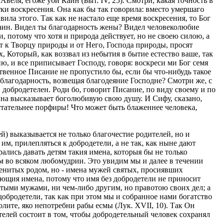
веля, егоже уби Каин (Быт. IV, 25). Смотри, какая точность в
атки воскресения. Она как бы так говорила: вместо умершаго
вила этого. Так как не настало еще время воскресения, то Бог
 Каин. Видел ты благодарность жены? Видел человеколюбие
, потому что хотя и природа действует, но не своею силою, а
т к Творцу природы и от Него, Господа природы, просят
 Который, как воззвал из небытия в бытие естество ваше, так
ю, и все приписывает Господу, говоря: воскреси ми Бог семя
ственное Писание не пропустило бы, если бы что-нибудь такое
благодарность, возвещая благодеяние Господне? Смотри же, с
и добродетелен. Роди бо, говорит Писание, по виду своему и по
сына высказывает боголюбивую свою душу. И Сифу, сказано,
истательнее порфиры! Что может быть блаженнее человека,
ей) выказывается не только благочестие родителей, но и
им, прилепляться к добродетели, а не так, как ныне дают
арались давать детям такия имена, которыя бы не только
м во всяком любомудрии. Это увидим мы и далее в течении
аменитых родом, но - имена мужей святых, просиявших
ающия имена, потому что имя без добродетели не приносит
ятыми мужами, ни чем-либо другим, но правотою своих дел; а
 добродетели, так как при этом мы и собранное нами богатство
лите, яко непотребни рабы есмы (Лук. XVII, 10). Так Он
телей состоит в том, чтобы добродетельный человек сохранял