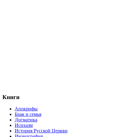
Книги
Апокрифы
Брак и семья
Догматика
Исихазм
История Русской Церкви
Иконография