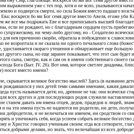
мя ему Сиф, глаголющи: воскреси бо ми Бог семя другое вместо А
 этим выражением уже с тех пор, хотя и не ясно, указываются нач
а землю и подвергся смерти, но сила Божия вместо падшаго возста
т Ева: воскреси бо ми Бог семя другое вместо Авеля, егоже уби
ем же все мы подражать Еве и все приписывать высшей благодати
ны, если не рождают, но с благодарным сердцем пусть прибегаю
супружескому, ни чему-либо другому, но - Создателю всяческих,
ло для нея причиною скорби, обратила в побуждение к славослови
ко не возроптала и не сказала ни одного печальнаго слова (боже
, удостаивается скораго утешения и обнаруживает еще большую 
л другого сына, но еще заранее показывает, что этот сын будет 
этого сына, смотри, как и сам он в имени собственнаго своего 
спода Бога (Быт. IV, 26). Вот имя, которое светлее диадимы, бл
е) носит вместо имени?
ле, скрывается великое богатство мыслей? Здесь (в названии дет
или рождавшихся у них детей теми самыми именами, какия давали 
деда пусть называется дитя; но, древние не так: они всячески ст
 для всех других и для последующих родов служили наставление
 не станем давать им имена отцев, дедов, прадедов и людей, зн
 и на эти имена пусть не надеются ни родители, ни дети, получ
и добродетели, и не величаться ни именем, ни сродством со св
мирять и уничижать себя, когда успеем собрать великое богатство
му и Христос говорил ученикам своим: егда вся сотворите, глаго
ься добрыми делами, но знать, что величайшая из всех доброде