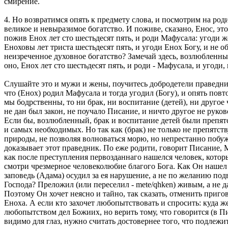
смирение.
4. Но возвратимся опять к предмету слова, и посмотрим на ро
великое и невыразимое богатство. И поживе, сказано, Енос, эт
пожив Енох лет сто шестьдесят пять, и роди Мафусала: угоди 
Еноховы лет триста шестьдесят пять, и угоди Енох Богу, и не об
неизреченное духовное богатство? Замечай здесь, возлюбленны
оно, Енох лет сто шестьдесят пять, и роди - Мафусала, и угоди
Слушайте это и мужи и жены, поучитесь добродетели праведника
что (Енох) родил Мафусала и тогда угодил (Богу), и опять повто
мы бодрственны, то ни брак, ни воспитание (детей), ни другое 
не дан был закон, не поучало Писание, и ничто другое не руко
Если бы, возлюбленный, брак и воспитание детей были препятс
и самых необходимых. Но так как (брак) не только не препятс
природы, не позволяя волноваться морю, но непрестанно побуж
доказывает этот праведник. По еже родити, говорит Писание, Ма
как после преступления первозданнаго нашелся человек, которы
смотри чрезмерное человеколюбие благого Бога. Как Он нашел 
заповедь (Адама) осудил за ея нарушение, а не по желанию под
Господа? Преложил (или переселил - mete/qhken) живым, а не да
Поэтому Он хочет неясно и тайно, так сказать, отменить приг
Еноха. А если кто захочет любопытствовать и спросить: куда ж
любопытством дел Божиих, но верить тому, что говорится (в Пи
видимо для глаз, нужно считать достовернее того, что подлежи