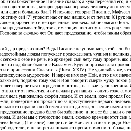
б этом божественное Писание сказало; а куда переселил его, и 
того достоинства, которое даровал первому человеку до преступл
 или еще и больших благ? И поживе, говорит Писание, Мафусал л
 воистину сей [7] упокоит нас от дел наших, и от печали [8] рук 
окое пророчество и неизреченное человеколюбие благаго Бога. 
на предсказывает бедствия, имеющия постигнуть весь род челов
Господа: за сколько лет Он дает предсказание, чтобы таким обра
ликий дар предсказания? Ведь Писание не упоминает, чтобы он б
едостойным людям попускает предсказывать чудныя и великия дел
сегоже о себе не рече, но архиерей сый лету тому прорече, яко 
о нечто подобное было и с Валаамом. Будучи призван для прокляти
о и о пришествии Спасителя (Числ. XXIV). Не удивляйся же, что 
агоискусною мудростию. И нарече имя ему Ной, а это имя значит
ько лет, подобно тому как и Иов говорит: смерть мужу покой (Ио
евшее совершиться посредством потопа, называет успокоением. И
 отвратит от нечестия, и от печали рук наших, - опять тоже самое
злыя дела умножались скорби людей. И от земли, юже прокля Госп
емли, подвергшейся проклятию за преступление перваго человека
только кто спрашивал об имени этого дитяти, значение имени то
ое предсказание предано было бы забвению, и не все бы знали о т
жием. И дабы мы с точностию знали, сколько времени этот сын (
гнева Божия, (Писание) говорит: и бе Ное лет пятисот и роди Но
добродетели, и не встретил никакого препятствия ни от брака, н