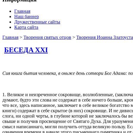
Главная
Наш баннер
Дружественные сайты
Карта сайта
Главная
>
Творения святых отцов
>
Творения Иоанна Златоуста.
БЕСЕДA XXI
Сия книга бытия человека, в оньже день сотвори Бог Адама: по 
1. Великое и неизреченное сокровище, возлюбленные, (заключа
думают, будто эти слова не содержат в себе ничего больше, кр
что все, здесь написанное, заключает в себе великое богатс
книги) содержат в себе скрытое (в них) сокровище. И не дивис
слога, ни одной черты, в глубине которой не заключалось бы
свыше и получив просвещение от Святаго Духа. Для уразумени
смысл написаннаго, могли получить оттуда великую пользу. Ес
означения времени в начале этого письменнаго памятника и от