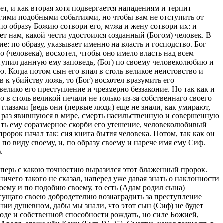
ает, и как вторая хотя подвергается нападениям и терпит
ругими подобными событиями, но чтобы вам не отступить от
по образу Божию сотвори его, мужа и жену сотвори их: и
ет нам, какой чести удостоился созданный (Богом) человек. В
е: по образу, указывает именно на власть и господство. Бог
 (человека), восхотел, чтобы оно имело власть над всем
тупил данную ему заповедь, (Бог) по своему человеколюбию и
ю. Когда потом сын его впал в столь великое неистовство и
к убийству ложь, то (Бог) восхотел вразумить его
велико его преступление и чрезмерно беззаконие. Но так как и
 в столь великой печали не только из-за собственнаго своего
глазами [ведь они (первые люди) еще не знали, как умирают,
ый раз явившуюся в мире, смерть насильственную и совершенную
дать ему соразмерное скорби его утешение, человеколюбивый
ророк начал так: сия книга бытия человека. Потом, так как он
 по виду своему, и, по образу своему и нарече имя ему Сиф.
.
теперь с какою точностию выразился этот блаженный пророк.
ничего такого не сказал, наперед уже давая знать о наклонности
воему и по подобию своему, то есть (Адам родил сына)
огущаго своею добродетелию вознаградить за преступление
янии душевном, дабы мы знали, что этот сын (Сиф) не будет
роде и собственной способности рождать, но силе Божией,