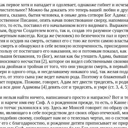
как первое хотя и нападает и одолевает, однакоже гибнет и исчез
 блистательнее? Можно бы доказать это теперь вашей любви и д
га, сказано, бытия человека, в оньже день сотвори Бог Адама: 
ественное Писание, опять начав повествование сверху, напомина
го, то есть, поставил его начальником всего видимаго. Выражени
м, будучи Создателем всего, так и, создав это разумное существо
ертным навсегда. Когда же (человек) по безпечности пал и прес
ия и осудив на смерть, оставил его с тою же почти самою власть
мерть и обнаружил в себе великую испорченность, присоединив 
льзу от постигшаго его наказания, но и потомкам показал, как 
льшия беззакония, то (Бог), желая как бы утешить Адама, бывшаго
носимаго несчастия [2], которое он видел собственными своими 
ыла двойная и тройная от того, что они увидели смерть, в перв
ри и одного отца, и несделавшему никакого зла], так желая по
го, от этого сына уже ведет начало рода. Поэтому и блаженный п
ет порядок. Поживе, говорит, Адам лет двести тридесять, и роди
вси дние Адамовы [4] девять сот и тридесять, и умре (ст. 3, 4, 5)
ии нельзя найти ничего, написаннаго просто и напрасно? Вот и 
, и нарече имя ему Сиф. А о рожденном прежде, то есть, о Каине 
но тотчас уклонился к злу. Здесь же Моисей говорит: по образу с
и, являющаго в себе посредством дел своих образ отеческий, м
 подобию своему, сообщает нам не о телесных чертах, но о состо
ет его с благодарностию, и рождение дитяти приписывает не при