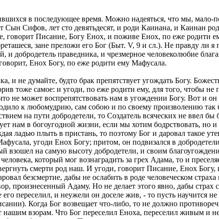
дившихся в последующее время. Можно надеяться, что мы, мало-
от Сын Сифов, лет сто девятьдесят, и роди Каинана, и Каинан р
же, говорит Писание, Богу Енох, и поживе Енох, по еже родити 
реташеся, зане преложи его Бог (Быт. V, 9 и сл.). Не правду ли я
й, и добродетель праведника, и чрезмерное человеколюбие блага
, говорит, Енох Богу, по еже родити ему Мафусала.
, и не думайте, будто брак препятствует угождать Богу. Божеств
рив тоже самое: и угоди, по еже родити ему, для того, чтобы не 
что не может воспрепятствовать нам в угождении Богу. Вот и он 
водило к любомудрию, сам собою и по своему произволению так б
твием на пути добродетели, то Создатель всяческих не ввел бы 
твует нам в богоугодной жизни, если мы хотим бодрствовать, но
дая ладью плыть в пристань, то поэтому Бог и даровал такое ут
фусала, угоди Енох Богу; притом, он подвизался в добродетели н
й взошел на самую высоту добродетели, и своим благоугождением
человека, который мог вознаградить за грех Адама, то и пресел
вергнуть смерти род наш. И угоди, говорит Писание, Енох Богу, 
ровал безсмертие, дабы не ослабить в роде человеческом страха 
овор, произнесенный Адаму. Но не делает этого явно, дабы стр
е его переселил, и неужели он доселе жив, - то пусть научится н
сании). Когда Бог возвещает что-либо, то не должно противоречи
т нашим взорам. Что Бог переселил Еноха, переселил живым и не