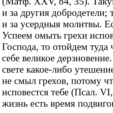
(Матф. XXV, 84, 35). Так
и за другия добродетели; 
и за усердныя молитвы. Е
Успеем омыть грехи испо
Господа, то отойдем туда
себе великое дерзновение
свете какое-либо утешени
не смыл грехов, потому что
исповестся тебе (Псал. VI
жизнь есть время подвигов