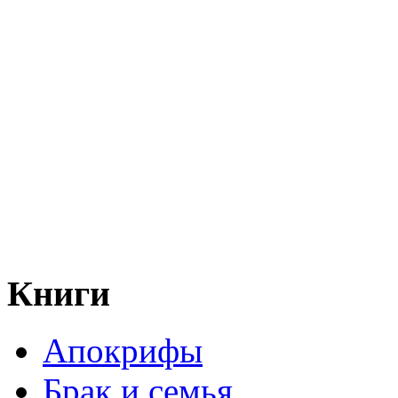
Книги
Апокрифы
Брак и семья