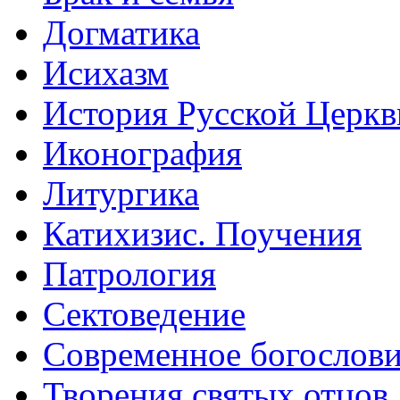
Догматика
Исихазм
История Русской Церкв
Иконография
Литургика
Катихизис. Поучения
Патрология
Сектоведение
Современное богослов
Творения святых отцов