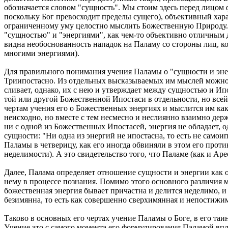
обозначается словом "сущность". Мы стоим здесь перед лицом
поскольку Бог превосходит пределы сущего), объективный хар
ограниченному уму целостно мыслить Божественную Природу. 
"сущностью" и "энергиями", как чем-то объективно отличным друг
видна необоснованность нападок на Паламу со стороны лиц, к
многими энергиями).
Для правильного понимания учения Паламы о "сущности и эне
Триипостасно. Из отдельных высказываемых им мыслей можно за
сливает, однако, их с нею и утверждает между сущностью и Ипо
той или другой Божественной Ипостаси в отдельности, но все
чертам учения его о Божественных энергиях и мыслится им как
неисходно, но вместе с тем несмесно и неслиянно взаимно держат
ни с одной из Божественных Ипостасей, энергия не обладает, 
сущности: "Ни одна из энергий не ипостасна, то есть не самоипо
Паламы в четверицу, как его иногда обвиняли в этом его проти
неделимости). А это свидетельство того, что Паламе (как и А
Далее, Палама определяет отношение сущности и энергии как
нему в процессе познания. Помимо этого основного различия 
божественная энергия бывает причастна и делится неделимо, и 
безимянна, то есть как совершенно сверхимянная и непостижим
Таково в основных его чертах учение Паламы о Боге, в его та
Учение это с самого момента его формулирования Паламой впл