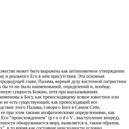
Божестве может быть выражена как антиномичное утверждение
у и реального Его в нем присутствия. Эта основная
 предыдущей главе, Палама, верный духу восточной патристики
х бы то ни было наименований, определений и, вообще,
линную сущность Божию, хотя при высказываниях
рименимы к Богу, как превосходящему всякое известное или
 Он не есть существующий, как превосходящий все
дствие этого Палама, говоря о Боге в Самом Себе,
изуя ее при этом такими апофатическими определениями, как
Его "происхождением" (p r o o d o V , выступление вперед),
нности обнаруживается миру, выявляется и, таким образом,
", в то время как состояние неисходности условно