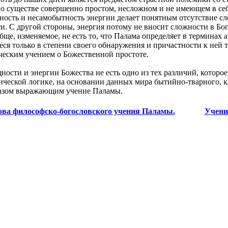
 о существе совершенно простом, несложном и не имеющем в се
ность и несамобытность энергии делает понятным отсутствие сл
 С другой стороны, энергия потому не вносит сложности в Бога,
ще, изменяемое, не есть то, что Палама определяет в терминах 
ся только в степени своего обнаружения и причастности к ней 
ческим учением о Божественной простоте.
ности и энергии Божества не есть одно из тех различий, которое
ической логике, на основании данных мира бытийно-тварного, 
разом выражающим учение Паламы.
ова философско-богословского учения Паламы.
Учени