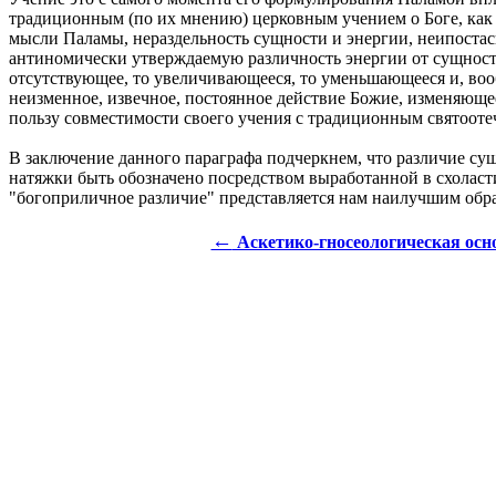
традиционным (по их мнению) церковным учением о Боге, как
мысли Паламы, нераздельность сущности и энергии, неипостас
антиномически утверждаемую различность энергии от сущности.
отсутствующее, то увеличивающееся, то уменьшающееся и, вооб
неизменное, извечное, постоянное действие Божие, изменяющее
пользу совместимости своего учения с традиционным святооте
В заключение данного параграфа подчеркнем, что различие сущ
натяжки быть обозначено посредством выработанной в схоласт
"богоприличное различие" представляется нам наилучшим об
←
Аскетико-гносеологическая осн