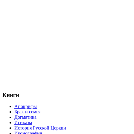
Книги
Апокрифы
Брак и семья
Догматика
Исихазм
История Русской Церкви
Иконография