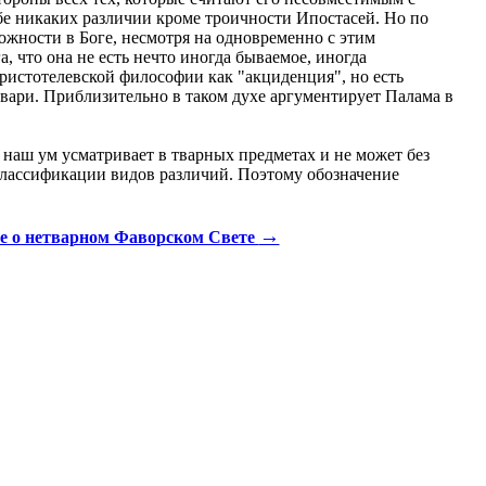
бе никаких различии кроме троичности Ипостасей. Но по
ожности в Боге, несмотря на одновременно с этим
 что она не есть нечто иногда бываемое, иногда
аристотелевской философии как "акциденция", но есть
твари. Приблизительно в таком духе аргументирует Палама в
 наш ум усматривает в тварных предметах и не может без
классификации видов различий. Поэтому обозначение
→
е о нетварном Фаворском Свете