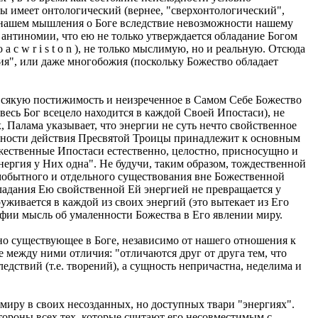
ы имеет онтологический (вернее, "сверхонтологический",
в нашем мышления о Боге вследствие невозможности нашему
антиномии, что ею не только утверждается обладание Богом
 c w r i s t o n ), не только мыслимую, но и реальную. Отсюда
ия", или даже многобожия (поскольку Божество обладает
всякую постижимость и неизреченное в Самом Себе Божество
есь Бог всецело находится в каждой Своей Ипостаси), не
, Палама указывает, что энергии не суть нечто свойственное
бщности действия Пресвятой Троицы принадлежит к основным
ожественные Ипостаси естественно, целостно, присносущно и
и энергия у Них одна". Не будучи, таким образом, тождественной
амобытного и отдельного существования вне Божественной
е обладания Ею свойственной Ей энергией не превращается у
уживается в каждой из своих энергий (это вытекает из Его
офии мысль об умаленности Божества в Его явлении миру.
о существующее в Боге, независимо от нашего отношения к
 между ними отличия: "отличаются друг от друга тем, что
едствий (т.е. творений), а сущность непричастна, неделима и
 миру в своих несозданных, но доступных твари "энергиях".
тороны всех тех, которые считают его несовместимым с