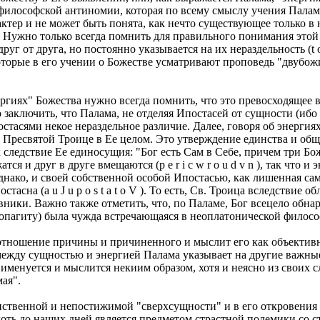
 философской антиномии, которая по всему смыслу учения Палам
актер и не может быть понята, как нечто существующее только 
Нужно только всегда помнить для правильного понимания этой 
 от друга, но постоянно указывается на их нераздельность (t o a
оторые в его учении о Божестве усматривают проповедь "двубож
ргиях" Божества нужно всегда помнить, что это превосходящее 
ключить, что Палама, не отделяя Ипостасей от сущности (ибо в
стасями некое нераздельное различие. Далее, говоря об энергиях
й Пресвятой Троице в Ее целом. Это утверждение единства и о
 следствие Ее единосущия: "Бог есть Сам в Себе, причем три Б
ся и друг в друге вмещаются (p e r i c w r o u d v n ), так что 
однако, и своей собственной особой Ипостасью, как лишенная с
стасна (a u J u p o s t a t o V ). То есть, Св. Троица вследстви
вники. Важно также отметить, что, по Паламе, Бог всецело обнар
реопагиту) была чужда встречающаяся в неоплатонической филос
 отношение причины и причиненного и мыслит его как объективн
между сущностью и энергией Палама указывает на другие важные
именуется и мыслится некиим образом, хотя и неясно из своих сл
ая".
инственной и непостижимой "сверхсущности" и в его откровения
оть до наших дней является предметом страстной полемики со с