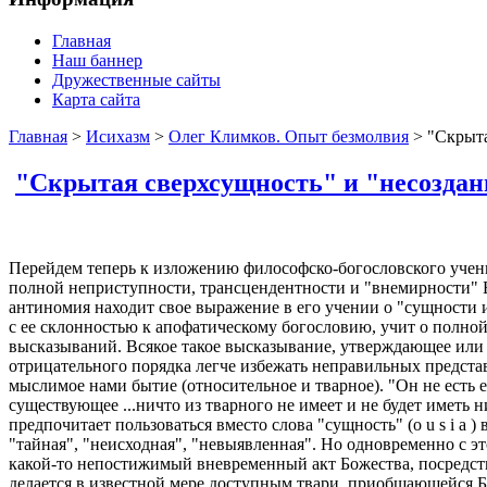
Главная
Наш баннер
Дружественные сайты
Карта сайта
Главная
>
Исихазм
>
Олег Климков. Опыт безмолвия
> "Скрыта
"Скрытая сверхсущность" и "несоздан
Перейдем теперь к изложению философско-богословского учен
полной неприступности, трансцендентности и "внемирности" Бо
антиномия находит свое выражение в его учении о "сущности 
с ее склонностью к апофатическому богословию, учит о полно
высказываний. Всякое такое высказывание, утверждающее или
отрицательного порядка легче избежать неправильных представ
мыслимое нами бытие (относительное и тварное). "Он не есть е
существующее ...ничто из тварного не имеет и не будет иметь 
предпочитает пользоваться вместо слова "сущность" (o u s i a )
"тайная", "неисходная", "невыявленная". Но одновременно с эт
какой-то непостижимый вневременный акт Божества, посредств
делается в известной мере доступным твари, приобщающейся Бо