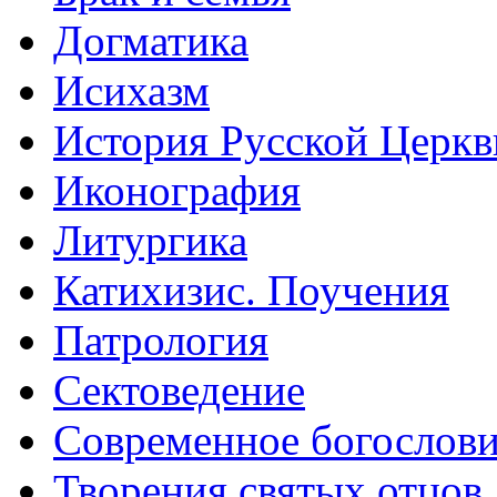
Догматика
Исихазм
История Русской Церкв
Иконография
Литургика
Катихизис. Поучения
Патрология
Сектоведение
Современное богослов
Творения святых отцов