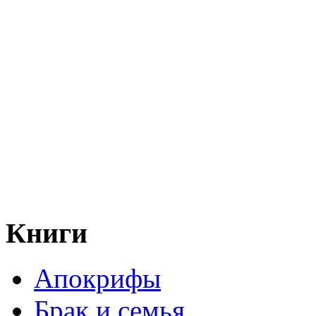
Книги
Апокрифы
Брак и семья