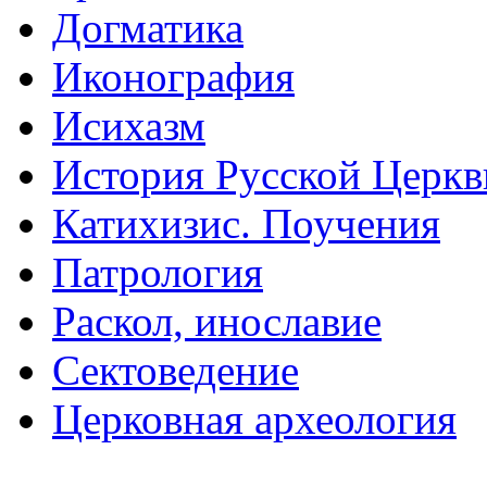
Догматика
Иконография
Исихазм
История Русской Церкв
Катихизис. Поучения
Патрология
Раскол, инославие
Сектоведение
Церковная археология