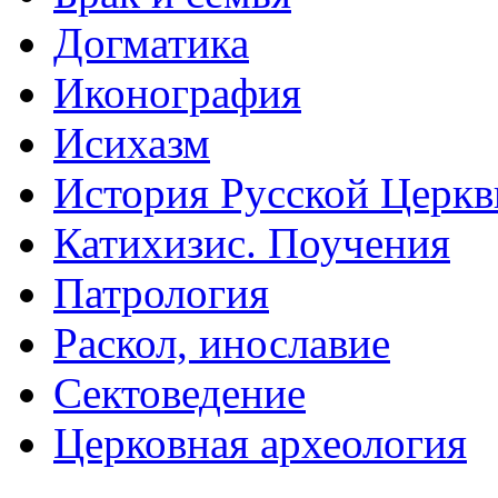
Догматика
Иконография
Исихазм
История Русской Церкв
Катихизис. Поучения
Патрология
Раскол, инославие
Сектоведение
Церковная археология