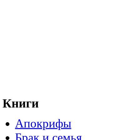
Книги
Апокрифы
Брак и семья