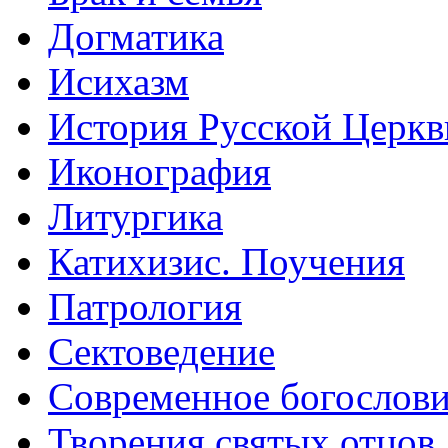
Догматика
Исихазм
История Русской Церкв
Иконография
Литургика
Катихизис. Поучения
Патрология
Сектоведение
Современное богослов
Творения святых отцов