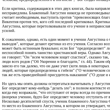
Если критика, содержащаяся в этих двух книгах, была направл
несправедлива. Блаженный Августин никогда не проповедывал т
считает необходимым, выступить против "превозносящих благод
Викентия против тех, кого сей последний критиковал. Критика
Августина, которые перетолковывали его учение в неправослав
усилий.
К сожалению, однако, есть один момент в учении Августина о б
выводов", которые делают еретики из его учения. Согласно возз
может быть истинным буквально; если Бог "предопределяет" ли
неспособной понять таинство христианской веры. Однако Авгус
он говорит: "Он "всем человеком хощет спастися", сказано так,
люди всех родов ("Об Укорении и благодати," гл. 44). Таким о
завело его так далеко, что он даже учит (хотя лишь в некотор
людей, которые предопределены к гибели" ("О человеческом совер
так же есть праведнейший присудитель наказания" ("О душе и ее 
Но здесь мы опять должны остерегаться вычитывать у Августи
Бог определяет кому-нибудь "делать зло"; в полном контексте е
когда ему возражали, "что отступают от веры всегда по причи
(вопреки учению, будто Бог определяет человеку отступить от в
Несколько десятилетий спустя, ученик блаженного Августина Ф
то место из блаженного Августина, в котором он утверждает, чт