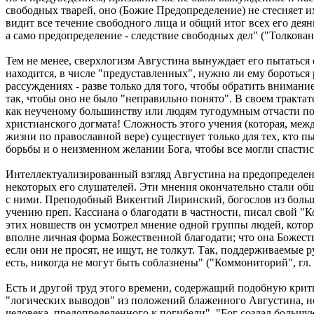
свободных тварей, оно (Божие Предопределение) не стесняет 
видит все течение свободного лица и общий итог всех его деян
а само предопределение - следствие свободных дел" ("Толковани
Тем не менее, сверхлогизм Августина вынуждает его пытаться
находится, в числе "предуставленных", нужно ли ему бороться р
рассуждениях - разве только для того, чтобы обратить внимани
так, чтобы оно не было "неправильно понято". В своем трактате
как неученому большинству или людям тугодумным отчасти пока
христианского догмата! Сложность этого учения (которая, ме
жизни по православной вере) существует только для тех, кто п
борьбы и о неизменном желании Бога, чтобы все могли спастись
Интеллектуализированный взгляд Августина на предопределени
некоторых его слушателей. Эти мнения окончательно стали об
с ними. Преподобный Викентий Лиринский, богослов из больш
учению преп. Кассиана о благодати в частности, писал свой "
этих новшеств он усмотрел мнение одной группы людей, которые
вполне личная форма Божественной благодати; что она Божеств
если они не просят, не ищут, не толкут. Так, поддерживаемые р
есть, никогда не могут быть соблазнены" ("Коммониторий", гл. 
Есть и другой труд этого времени, содержащий подобную крити
"логических выводов" из положений блаженного Августина, неп
человека, предопределенного к погибели", "Бог создал большую