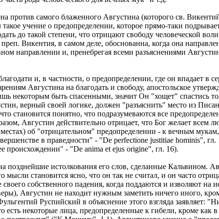
ена против самого блаженного Августина (которого св. Викентий
акое учение о предопределении, которое прямо-таки подрывает 
ать до такой степени, что отрицают свободу человеческой воли"
 преп. Викентия, в самом деле, обоснованна, когда она направл
ном направлении и, пренебрегая всеми разъяснениями Августина
лагодати и, в частности, о предопределении, где он впадает в 
рениям Августина на благодать и свободу, апостольское утвержде
шь некоторым быть спасенными, значит Он "хощет" спастись тол
тин, верный своей логике, должен "разъяснить" место из Писан
 что становится понятно, что подразумеваются все предопределенн
бразом, Августин действительно отрицает, что Бог желает всем 
ых местах) об "отрицательном" предопределении - к вечным мука
шенстве в праведности" - "De perfectione justitiae hominis", гл
происхождении" - "De anima et ejus origine", гл. 16).
на позднейшие истолкования его слов, сделанные Кальвином. Ав
го мысли становится ясно, что он так не считал, и он часто отри
не своего собственного падения, когда поддаются и изволяют на
еры), Августин не находит нужным заметить ничего иного, кроме:
ульгентий Руспийский в объяснение этого взгляда заявляет: "Н
о есть некоторые лица, предопределенные к гибели, кроме как в о