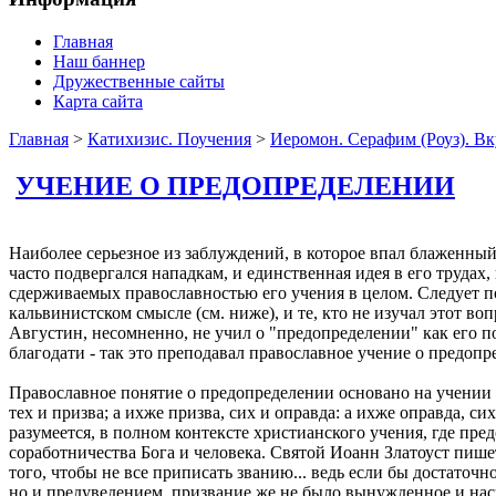
Главная
Наш баннер
Дружественные сайты
Карта сайта
Главная
>
Катихизис. Поучения
>
Иеромон. Серафим (Роуз). Вк
УЧЕНИЕ О ПРЕДОПРЕДЕЛЕНИИ
Наиболее серьезное из заблуждений, в которое впал блаженный 
часто подвергался нападкам, и единственная идея в его труда
сдерживаемых православностью его учения в целом. Следует п
кальвинистском смысле (см. ниже), и те, кто не изучал этот 
Августин, несомненно, не учил о "предопределении" как его по
благодати - так это преподавал православное учение о предо
Православное понятие о предопределении основано на учении Св
тех и призва; а ихже призва, сих и оправда: а ихже оправда, с
разумеется, в полном контексте христианского учения, где пр
соработничества Бога и человека. Святой Иоанн Златоуст пишет
того, чтобы не все приписать званию... ведь если бы достаточ
но и предуведением, призвание же не было вынужденное и наси