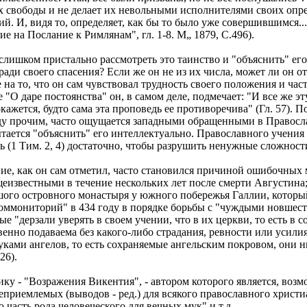
их свободы и не делает их невольными исполнителями своих опр
ий. И, видя то, определяет, как бы то было уже совершившимся.
е на Послание к Римлянам", гл. 1-8. М„ 1879, С.496).
 слишком пристально рассмотреть это таинство и "объяснить" е
ади своего спасения? Если же он не из их числа, может ли он от
е на то, что он сам чувствовал трудность своего положения и ча
 "О даре постоянства" он, в самом деле, подмечает: "И все же э
жется, будто сама эта проповедь ее противоречива" (Гл. 57). 
жду прочим, часто ощущается западными обращенными в Правосл
ытается "объяснить" его интеллектуально. Православного учения
 (1 Тим. 2, 4) достаточно, чтобы разрушить ненужные сложности
е, как он сам отметил, часто становился причиной ошибочных 
щеизвестными в течение нескольких лет после смерти Августина
ого островного монастыря у южного побережья Галлии, которы
Коммониторий" в 434 году в порядке борьбы с "чуждыми новшест
 "дерзали уверять в своем учении, что в их церкви, то есть в с
енно подаваема без какого-либо страдания, ревности или усилия
уками ангелов, то есть сохраняемые ангельским покровом, они ни
26).
ку - "Возражения Викентия", - автором которого является, воз
риемлемых (выводов - ред.) для всякого православного христиа
 часть рода человеческого для вечных мук" и т.д.