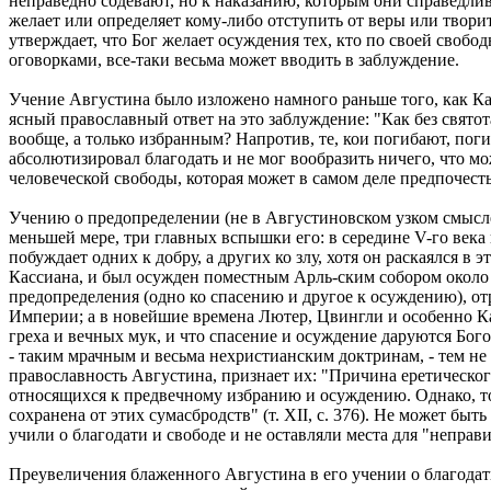
неправедно содевают, но к наказанию, которым они справедлив
желает или определяет кому-либо отступить от веры или творит
утверждает, что Бог желает осуждения тех, кто по своей свобод
оговорками, все-таки весьма может вводить в заблуждение.
Учение Августина было изложено намного раньше того, как Кас
ясный православный ответ на это заблуждение: "Как без святот
вообще, а только избранным? Напротив, те, кои погибают, поги
абсолютизировал благодать и не мог вообразить ничего, что м
человеческой свободы, которая может в самом деле предпочесть 
Учению о предопределении (не в Августиновском узком смысле
меньшей мере, три главных вспышки его: в середине V-го века
побуждает одних к добру, а других ко злу, хотя он раскаялся 
Кассиана, и был осужден поместным Арль-ским собором около 4
предопределения (одно ко спасению и другое к осуждению), от
Империи; а в новейшие времена Лютер, Цвингли и особенно Ка
греха и вечных мук, и что спасение и осуждение даруются Бог
- таким мрачным и весьма нехристианским доктринам, - тем н
православность Августина, признает их: "Причина еретическо
относящихся к предвечному избранию и осуждению. Однако, тол
сохранена от этих сумасбродств" (т. XII, с. 376). Не может бы
учили о благодати и свободе и не оставляли места для "неправ
Преувеличения блаженного Августина в его учении о благодати