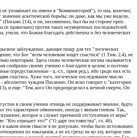
 не упоминает по имени в "Коммониторий"), то она, конечно,
значение аскетической борьбы; он даже, как мы уже видели,
 (Письмо 214), и он, несомненно, был бы на стороне преп.
ена (и правильно) против таких неумеренных последователей
, учили, что Божия благодать действенна и без человеческих
серьезное заблуждение, дающее пищу для тех "логических
ние, что Бог "всем человеком хощет спастися" (1 Тим. 2,4), не
ько некоторым. Здесь снова человеческая логика оказывается
ия сообразно своему учению о благодати в целом; и поэтому
ые (предуставленные - ц.-сл., прим ред.), ибо среди них есть
людям спастись. Хуже того, логическое последование мысли
м, - абсолютно чуждом Писанию. Он ясно говорит о "категории
. 13), и еще: "Тем, кого Он предопределил к вечной смерти, Он
густин в своем учении отнюдь не поддерживает мнение, будто
цал это характерное обвинение, иногда с явным гневом. Так,
 искушение, которое и служит причиной отступления от веры"
 "Кто отрицает это?" ("О даре постоянства", гл. 46).
и в каком ином смысле я не допускаю, чтобы было истолковано
тношении их наказания, а не их греха: не ко злу, которое они