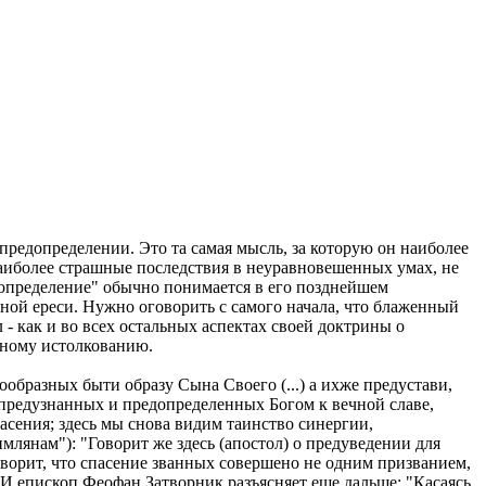
 предопределении. Это та самая мысль, за которую он наиболее
 наиболее страшные последствия в неуравновешенных умах, не
допределение" обычно понимается в его позднейшем
щной ереси. Нужно оговорить с самого начала, что блаженный
- как и во всех остальных аспектах своей доктрины о
ьному истолкованию.
образных быти образу Сына Своего (...) а ихже предустави,
ех, предузнанных и предопределенных Богом к вечной славе,
асения; здесь мы снова видим таинство синергии,
млянам"): "Говорит же здесь (апостол) о предуведении для
говорит, что спасение званных совершено не одним призванием,
 И епископ Феофан Затворник разъясняет еще дальше: "Касаясь