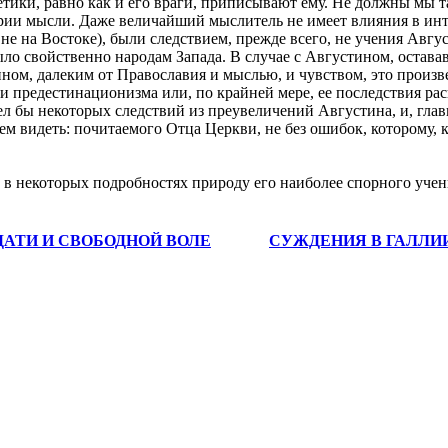
етики, равно как и его враги, приписывают ему. Не должны мы т
ории мысли. Даже величайший мыслитель не имеет влияния в ин
не на Востоке), были следствием, прежде всего, не учения Авг
было свойственно народам Запада. В случае с Августином, оста
вином, далеким от Православия и мыслью, и чувством, это произ
си предестинационизма или, по крайней мере, ее последствия рас
л бы некоторых следствий из преувеличений Августина, и, главн
нем видеть: почитаемого Отца Церкви, не без ошибок, которому,
ли в некоторых подробностях природу его наиболее спорного уче
ДАТИ И СВОБОДНОЙ ВОЛЕ
СУЖДЕНИЯ В ГАЛЛИ