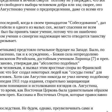
пределении к вечной смерти" поэтому не утверждает, что Бог
ез свободного выбора человеком добра или зла; скорее, оно
 и Августиново учение о предопределении, даже со всеми его
 последний, когда в своем тринадцатом "Собеседовании", дал
гибели и одного из малых сих, желает спасения не всем
н был бы принять такое учение, потому что он ошибочно
вном учении о синергии надлежащее место отводится таинству
призывает.
етиками) предстояло печальное будущее на Западе. Было, по
пасению, так и к осуждению, - Божия сила непреодолимо
, епископом Регийским, достойным учеником Лиринца [7] и преп.
 заново, утверждая два "абсолютно подобных"
ем человекам, и вызвал этим яростные споры во Франкской
 что Бог создал некоторых людей как "сосуды гнева" для
человек. Хотя сам Августин никогда не учил ничему подобному
опедия 1911 года издания, старательно защищающая
ьном понимании и истолковании взглядов св. Августина,
 то время, как Восточная Церковь была удивительным образом
чением преп. Кассиана и Восточных Отцов, которые православно
оследствия. Не будем, однако, преувеличивать сами и