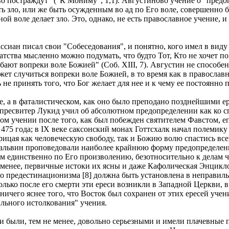
о постраждут" ("К Мониму", 1,1). Августиново учение о "предо
ь зло, или же быть осужденным во ад по Его воле, совершенно б
ной воле делает зло. Это, однако, не есть православное учение,
сиан писал свои "Собеседования", и понятно, кого имел в виду
атства мысленно можно подумать, что будто Тот, Кто не хочет по
бают вопреки воле Божией" (Соб. XIII, 7). Августин не способе
ожет случиться вопреки воле Божией, в то время как в правосла
не принять того, что Бог желает для нее и к чему ее постоянно 
, а в фаталистическом, как оно было преподано позднейшими ер
 пресвитер Лукид учил об абсолютном предопределении как ко с
в этом учении после того, как был побежден святителем Фавстом
75 года; в IX веке саксонский монах Готтсхалк начал полемику
рицая как человеческую свободу, так и Божию волю спастись вс
львин проповедовали наиболее крайнюю форму предопределения:
ом единственно по Его произволению, безотносительно к делам 
е менее, первичные истоки их ясны и даже Кафолическая Энцикл
го предестинационизма [8] должна быть установлена в неправил
ько после его смерти эти ереси возникли в Западной Церкви, в
ть ничего яснее того, что Восток был сохранен от этих ересей у
ильного истолкования" учения.
 были, тем не менее, довольно серьезными и имели плачевные п