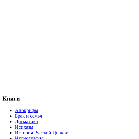
Книги
Апокрифы
Брак и семья
Догматика
Исихазм
История Русской Церкви
Иконография