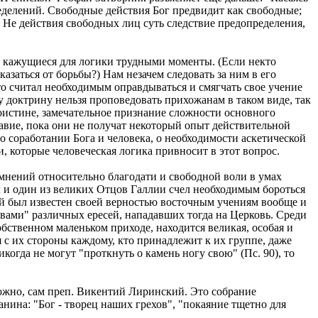
еделений. Свободные действия Бог предвидит как свободные;
.. Не действия свободных лиц суть следствие предопределения,
го кажущиеся для логики трудными моменты. (Если некто
казаться от борьбы?) Нам незачем следовать за ним в его
сто считал необходимым оправдываться и смягчать свое учение
ту доктрину нельзя проповедовать прихожанам в таком виде, так
Поистине, замечательное признание сложности основного
авие, пока они не получат некоторый опыт действительной
 о соработании Бога и человека, о необходимости аскетической
, которые человеческая логика привносит в этот вопрос.
мнений относительно благодати и свободной воли в умах
; и один из великих Отцов Галлии счел необходимым бороться
й был известен своей верностью восточным учениям вообще и
вами" различных ересей, нападавших тогда на Церковь. Среди
обственном маленьком приходе, находится великая, особая и
 с их стороны каждому, кто принадлежит к их группе, даже
когда не могут "проткнуть о камень ногу свою" (Пс. 90), то
можно, сам преп. Викентий Лиринский. Это собрание
нина: "Бог - творец наших грехов", "покаяние тщетно для