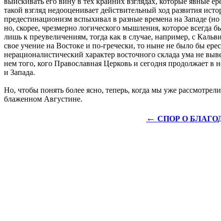
выискивать его вину в тех крайних взглядах, которые явные ер
такой взгляд недооценивает действительный ход развития ист
предестинационизм вспыхивал в разные времена на Западе (но 
но, скорее, чрезмерно логического мышления, которое всегда 
лишь к преувеличениям, тогда как в случае, например, с Каль
свое учение на Востоке и по-гречески, то ныне не было бы ере
нерационалистический характер восточного склада ума не выве
нем того, кого Православная Церковь и сегодня продолжает в 
и Запада.
Но, чтобы понять более ясно, теперь, когда мы уже рассмотре
блаженном Августине.
←
СПОР О БЛАГО