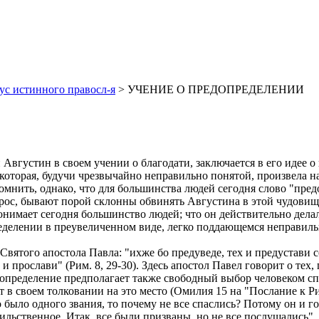
ус истинного правосл-я
> УЧЕНИЕ О ПРЕДОПРЕДЕЛЕНИИ
Августин в своем учении о благодати, заключается в его идее о
х, которая, будучи чрезвычайно неправильно понятой, произвела
омнить, однако, что для большинства людей сегодня слово "пре
вопрос, бывают порой склонны обвинять Августина в этой чудови
нимает сегодня большинство людей; что он действительно делал 
пределении в преувеличенном виде, легко поддающемся неправил
ятого апостола Павла: "ихже бо предуведе, тех и предустави со
их и прослави" (Рим. 8, 29-30). Здесь апостол Павел говорит о т
едопределение предполагает также свободный выбор человеком сп
 в своем толковании на это место (Омилия 15 на "Послание к Ри
но было одного звания, то почему не все спаслись? Потому он и 
льственное. Итак, все были призваны, но не все послушались".