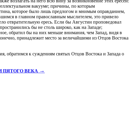
акже возлагать на него всю вину за возникновение этих ересей:
теллектуальном вакууме; причины, по которым
устина, которое было лишь предлогом и мнимым оправданием,
вавшимся в главном православным мыслителем, это привело
вело отвратительную ересь. Если бы Августин проповедовал
пространились бы не столь широко, как на Западе;
ое, обратил бы на них меньше внимания, чем Запад, видя в
 конечно, принадлежит место за величайшими из Отцов Востока
ния, обратимся к суждениям святых Отцов Востока и Запада о
→
И ПЯТОГО ВЕКА