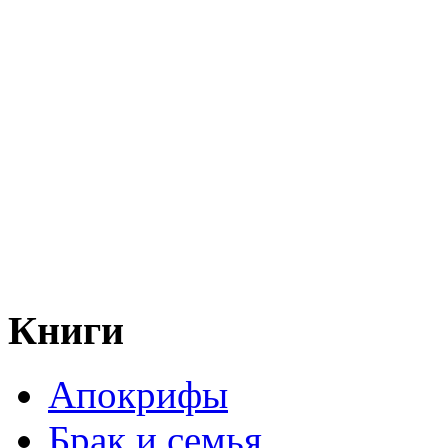
Книги
Апокрифы
Брак и семья