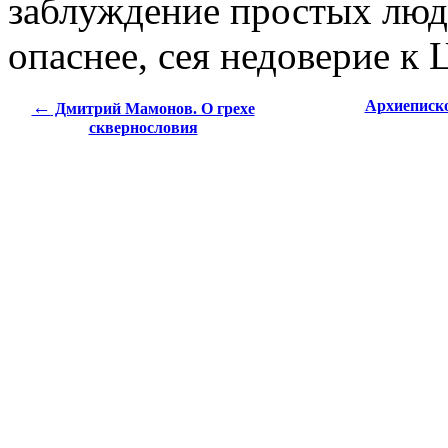
заблуждение простых люде
опаснее, сея недоверие к 
←
Архиеписко
Дмитрий Мамонов. О грехе
сквернословия