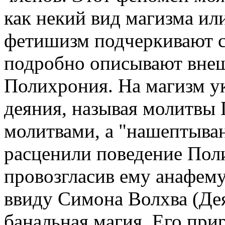
как некий вид магизма и
фетишизм подчеркивают с
подробно описывают вне
Полихрония. На магизм у
деяния, называя молитвы
молитвами, а "нашептыва
расценили поведение Поли
провозгласив ему анафем
ввиду Симона Волхва (Деян
банальная магия. Его при