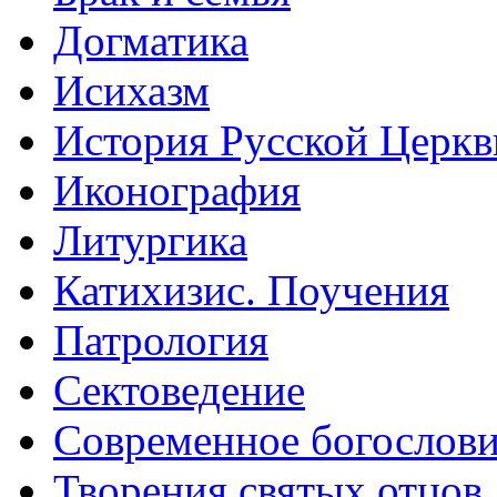
Догматика
Исихазм
История Русской Церкв
Иконография
Литургика
Катихизис. Поучения
Патрология
Сектоведение
Современное богослов
Творения святых отцов