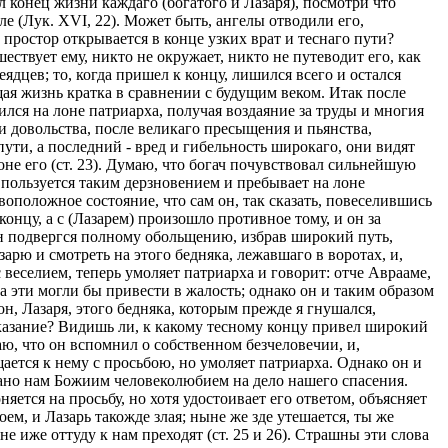
л конец жизни каждаго (богатого и Лазаря), посмотри что
е (Лук. XVI, 22). Может быть, ангелы отводили его,
 простор открывается в конце узких врат и теснаго пути?
ствует ему, никто не окружает, никто не путеводит его, как
ядцев; то, когда пришел к концу, лишился всего и остался
ая жизнь кратка в сравнении с будущим веком. Итак после
ился на лоне патриарха, получая воздаяние за труды и многия
 и довольства, после великаго пресыщения и пьянства,
пути, а последний - вред и гибельность широкаго, они видят
лоне его (ст. 23). Думаю, что богач почувствовал сильнейшую
, пользуется таким дерзновением и пребывает на лоне
воположное состояние, что сам он, так сказать, повеселившись
онцу, а с (Лазарем) произошло противное тому, и он за
н подвергся полному обольщению, избрав широкий путь,
арю и смотреть на этого бедняка, лежавшаго в воротах, и,
веселием, теперь умоляет патриарха и говорит: отче Аврааме,
ова эти могли бы привести в жалость; однако он и таким образом
н, Лазаря, этого бедняка, которым прежде я гнушался,
аказание? Видишь ли, к какому тесному концу привел широкий
аю, что он вспомнил о собственном безчеловечии, и,
щается к нему с просьбою, но умоляет патриарха. Однако он и
 дано нам Божиим человеколюбием на дело нашего спасения.
ется на просьбу, но хотя удостоивает его ответом, объясняет
оем, и Лазарь такожде злая; ныне же зде утешается, ты же
е иже оттуду к нам преходят (ст. 25 и 26). Страшны эти слова