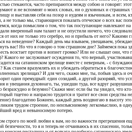
тью стекаются, часто препираются между собою и говорят: этот 
одумают и не вспомнят о моих словах, ни о духовных и страшных
ищу и выставляя себя на позор и иудеям и язычникам, и всем, кто
 а не только мы, старающиеся показать отеческое о всех вас поп
аемся, когда помыслим о том, что так поступающие навлекают н
здали вверенный нам талант и не опустили ничего, что следовало
ся от них не только это серебро, но и прибыль от него? Какими 
ься на неведение? Каждый день мы взываем, увещаваем, убеждае
онуть вас! Но что я говорю о том страшном дне? Займемся пока з
весть возстает против и вопиет громко? Или не слышат они, что
, 15)? Какого не заслуживает осуждения то, что верный, участвов
садится на сатанинском зрелище вместе с неверным, - с блужда
? Как станем вразумлять их и убеждать обратиться к благочести
олненных зрелищах? И для чего, скажи мне, ты, побыв здесь и 
рит один премудрый: един созидаяй, а другий разоряяй, что усп
я и увещания духовнаго, ты, ушедши туда, все вдруг разрушишь и
то безразсудно и безумно? Скажи мне: если бы ты увидел, что к
 который тщетно и напрасно трудится и тратит все свои средства
ужение) благодатию Божиею, каждый день воздвигаю в высоту это
великим трудом строение, по неизъяснимому легкомыслию, в од
ичайший вред и невыносимую потерю.
ом строго по моей любви к вам, но по важности прегрешения еще
й безпечности, то я и теперь не отчаиваюсь в их спасении, тольк
 на конския ристалища и от всякаго подобнаго сатанинскаго зр