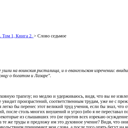
. Том 1, Книга 2.
> Слово седьмое
 ушли на воинския ристалища, и о евангельском изречении: вни
концу о богатом и Лазаре".
овную трапезу; но медлю и удерживаюсь, видя, что вы не извлек
не увидит произрастений, соответственным трудам, уже не с пре
я легко бы перенес этот великий труд учения, если бы знал, что
аний, после столь многих внушений и угроз (ибо я не перестава
екоторые из слышавших это (не против всех изрекаю осуждение, д
 те же труды и предложу им это духовное учение? Видя, что они
овольствием принимают мои слова, а после того опять бегут на 