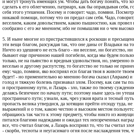
и могут тронуть имеющих ум. Чтобы дать богачу понять, что хо
сделать к его облегчению, патриарх, как бы оправдывая себя, 
себя этого утешения. Посему и говорит: чадо, помяни. Посмотри
никакой помощи, потому что он предал сам себя. Чадо, говорит
веселием, каким довольствием, какою пышностию, как провел вс
сообразно с его же мнением; ибо не помышляя ни о чем высоко
5. И ныне многие из пристрастившихся к роскоши и пресыщению
эти вещи благом, разсуждая так, что оне даны от Владыки на т
Ничто из здешняго не есть благо - ни веселие, ни богатство, н
бывают еще причиною нашей погибели, когда мы будем пользова
только, не на пьянство и вредныя удовольствия, но, умеренно п
веселью и другому распутству, то богатство не только не прине
ему: чадо, помяни, яко восприял еси благая твоя в животе твоем
будет! - но применительно ко мнению богача сказал (Авраам) и 
голод и тяжкую болезнь признавал злом. Посему, как сам ты по
и пространному пути, и Лазарь - зло, также по твоему суждени
делаясь безпечнее по началу пути; поэтому ныне здесь он утеш
пространнаго пути; узнали, как, чрез узкия врата и тесный пу
пропасть велика утвердися, да хотящии прейти отсюду туда, не
выражений и о том, какою честию и высоким местом пользует
обращаюсь так часто к этому предмету, чтобы никто из живущих
питался благими надеждами и ожидал тех неизреченных наград 
все, что считал благом, а Лазарь восприял то, что ты считал з
- скорби, тесноты и неугасимаго огня после наслаждения тем, 