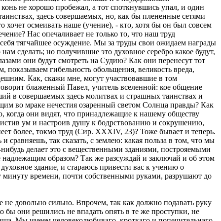
конь не хорошо пробежал, а тот споткнувшись упал, и один
 таинствах, здесь совершаемых, но, как бы плененные сетями
 хочет осмеивать наше (учение), - кто, хотя бы он был совсем
ечение? Нас опечаливает не только то, что наш труд
а себя тягчайшее осуждение. Мы за труды свои ожидаем награды
 нам сделать; но получившие это духовное серебро какое будут,
глазами они будут смотреть на Судию? Как они перенесут тот
м, показываем гибельность обольщения, великость вреда,
дешним. Как, скажи мне, могут участвовавшие в том
 говорит блаженный Павел, учитель вселенной: кое общение
авший в совершаемых здесь молитвах и страшных таинствах и
ющим во мраке нечестия озаренный светом Солнца правды? Как
ю, когда они видят, что принадлежащие к нашему обществу
очистив ум и настроив душу к бодрствованию и сокрушению,
еет более, токмо труд (Сир. XXXIV, 23)? Тоже бывает и теперь.
 сравняешь, так сказать, с землею: какая польза в том, что мы
то-нибудь делает это с вещественными зданиями, построяемыми
 не надлежащим образом? Так же разсуждай и заключай и об этом
 духовное здание, и стараюсь привести вас к учению о
ну минуту времени, почти собственными руками, разрушают до
 не довольно сильно. Впрочем, так как должно подавать руку
о бы они решились не впадать опять в те же проступки, не
елища. Мы имеем человеколюбиваго, кроткаго и попечительнаго