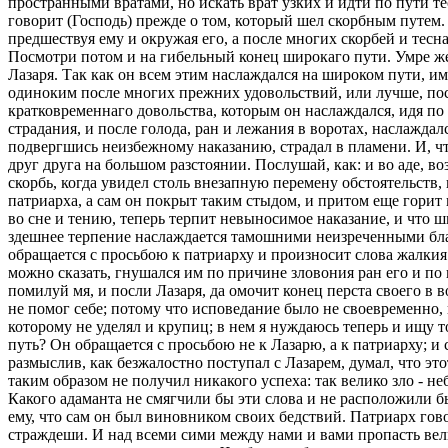
пространными вратами, но искать врат узких и идти по пути те
говорит (Господь) прежде о том, который шел скорбным путем.
предшествуя ему и окружая его, а после многих скорбей и тесн
Посмотри потом и на гибельный конец широкаго пути. Умре же, 
Лазаря. Так как он всем этим наслаждался на широком пути, име
одиноким после многих прежних удовольствий, или лучше, посл
кратковременнаго довольства, которым он наслаждался, идя по 
страдания, и после голода, ран и лежания в воротах, наслажда
подвергшись неизбежному наказанию, страдал в пламени. И, что
друг друга на большом разстоянии. Послушай, как: и во аде, во
скорбь, когда увидел столь внезапную перемену обстоятельств,
патриарха, а сам он покрыт таким стыдом, и притом еще горит 
во сне и тению, теперь терпит невыносимое наказание, и что ш
здешнее терпение наслаждается тамошними неизреченными бла
обращается с просьбою к патриарху и произносит слова жалкия и
можно сказать, гнушался им по причине зловония ран его и по 
помилуй мя, и посли Лазаря, да омочит конец перста своего в в
не помог себе; потому что исповедание было не своевременно,
которому не уделял и крупиц; в нем я нуждаюсь теперь и ищу 
путь? Он обращается с просьбою не к Лазарю, а к патриарху; и
размыслив, как безжалостно поступал с Лазарем, думал, что это
таким образом не получил никакого успеха: так велико зло - 
Какого адаманта не смягчили бы эти слова и не расположили бы
ему, что сам он был виновником своих бедствий. Патриарх говор
страждеши. И над всеми сими между нами и вами пропасть велик