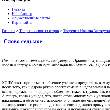
Главная
Наш баннер
Дружественные сайты
Карта сайта
Главная
>
Творения святых отцов
>
Творения Иоанна Златоуста
Слово седьмое
Полное заглавие этого слова следующее: "Против тех, которые
вводяй в пагубу, и мнози суть входящии им (Матф. VII, 13), а к 
ХОЧУ опять приняться за обычное учение и предложить вам дух
после того, как щедрою рукою бросит семена в недра земли и 
всегда надежда на плодородие облегчает тяжесть трудов. Так и 
А теперь, когда я увидел, что, после столь многих моих увещ
наказаниях, и об огне неугасающем, и о черве неумирающем), н
зрелищу конскаго ристалища, с какою еще надеждою примусь за
привычке и рукоплещут словам моим, и показывают будто с уд