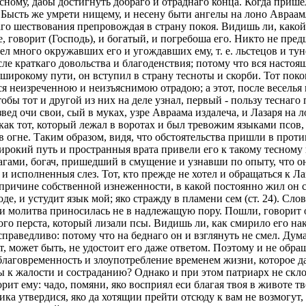
сному, дабы достигнуть добраго и отраднаго конца. Когда прише
 Бысть же умрети нищему, и несену быти ангелы на лоно Авраамл
аго шествования препровождая в страну покоя. Видишь ли, какой
говорит (Господь), и богатый, и погребоша его. Никто не предше
л много окружавших его и угождавших ему, т. е. льстецов и туне
е краткаго довольства и благоденствия; потому что вся настоящ
широкому пути, он вступил в страну тесноты и скорби. Тот поко
лся неизреченною и неизъяснимою отрадою; а этот, после веселья
бы тот и другой из них на деле узнал, первый - пользу теснаго 
звед очи свои, сый в муках, узре Авраама издалеча, и Лазаря на 
 как тот, который лежал в воротах и был тревожим языками псов
в огне. Таким образом, видя, что обстоятельства пришли в проти
ирокий путь и пространныя врата привели его к такому тесному к
гами, богач, пришедший в смущение и узнавши по опыту, что о
 исполненныя слез. Тот, кто прежде не хотел и обращаться к Лаз
причине собственной изнеженности, в какой постоянно жил он с 
оде, и устудит язык мой; яко стражду в пламени сем (ст. 24). Сл
 и молитва приносилась не в надлежащую пору. Пошли, говорит о
того перста, который лизали псы. Видишь ли, как смирило его н
 справедливо: потому что на беднаго он и взглянуть не смел. Дум
т, может быть, не удостоит его даже ответом. Поэтому и не обра
неблаговременность и злоупотребление временем жизни, которое
 к жалости и состраданию? Однако и при этом патриарх не склоня
ит ему: чадо, помяни, яко восприял еси благая твоя в животе тв
а утвердися, яко да хотящии прейти отсюду к вам не возмогут, н