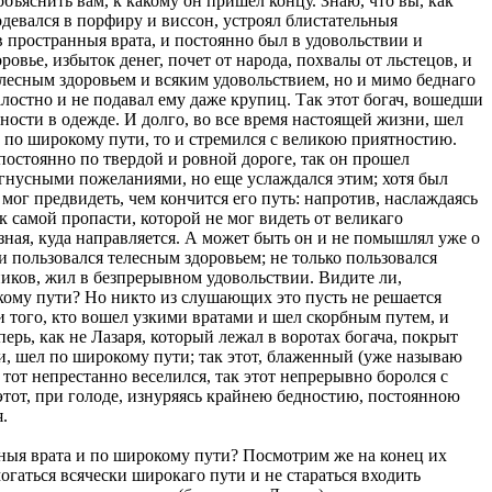
объяснить вам, к какому он пришел концу. Знаю, что вы, как
одевался в порфиру и виссон, устроял блистательныя
в пространныя врата, и постоянно был в удовольствии и
ровье, избыток денег, почет от народа, похвалы от льстецов, и
телесным здоровьем и всяким удовольствием, но и мимо беднаго
лостно и не подавал ему даже крупиц. Так этот богач, вошедши
нности в одежде. И долго, во все время настоящей жизни, шел
а по широкому пути, то и стремился с великою приятностию.
постоянно по твердой и ровной дороге, так он прошел
 гнусными пожеланиями, но еще услаждался этим; хотя был
мог предвидеть, чем кончится его путь: напротив, наслаждаясь
к самой пропасти, которой не мог видеть от великаго
 зная, куда направляется. А может быть он и не помышлял уже о
о и пользовался телесным здоровьем; не только пользовался
чников, жил в безпрерывном удовольствии. Видите ли,
ому пути? Но никто из слушающих это пусть не решается
 и того, кто вошел узкими вратами и шел скорбным путем, и
ерь, как не Лазаря, который лежал в воротах богача, покрыт
ми, шел по широкому пути; так этот, блаженный (уже называю
от непрестанно веселился, так этот непрерывно боролся с
 этот, при голоде, изнуряясь крайнею бедностию, постоянною
.
нныя врата и по широкому пути? Посмотрим же на конец их
огаться всячески широкаго пути и не стараться входить