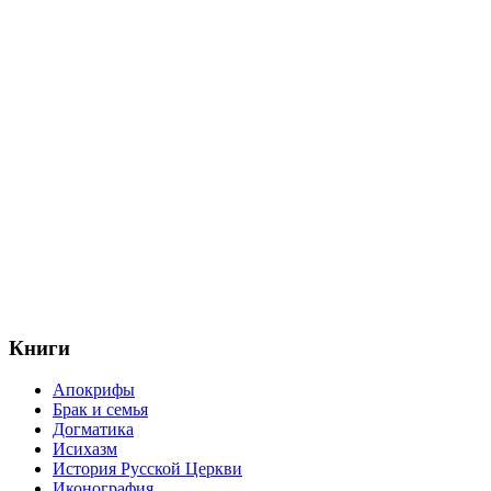
Книги
Апокрифы
Брак и семья
Догматика
Исихазм
История Русской Церкви
Иконография