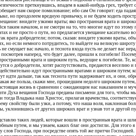
зпечности преткнувшись, впадем в какой-нибудь грех, требует от
бещает нам скорое помилование; ибо сам Он говорит: еда падаяй н
ыке, но преодолеем вредную привычку, и не будем ходить прос
ещание: внидите узкими враты; яко пространная врата и широкий
я таким началом, и не смотри на то, что многие идут по этому п
атах и не просто о пути, но предлагается увещание касательно в
так врата добродетели; потом, сказав: внидите узкими враты, об
них, но если немного потрудитесь, то выйдете на великую широту
ть не смущает вас начало, и теснота входа пусть не делает вас 
 посмотрев наперед, что будет далее, пришли к погибели! Посем
 пространными врата и широким путь, ведущие к погибели. Те, к
екутся о добродетели, хотят распутствовать, предаются весели
 действительно идут пространными вратами и широким путем; ко
ут идти дальше, так как теснота пути задерживает их, и они, об
кая же польза, скажи мне, прошедшим недолго широким путем, п
настоящая жизнь в сравнении с ожидающим нас наказанием и муч
дати Духа вещания Господа преданы письмени для того, чтобы м
 и тогда Владыка наш Христос, прилагая врачевства, соответств
ему свойству были узки, а потому, что наша воля, наклонная бол
мы, уклонившись от других широких врат и узнав тот и другой пу
представлю таких людей, которые вошли в пространныя врата и ш
бным путем, и мы узнаем, каких благ они достигли. Для этого я
у слов Господа, при посредстве опять той же притчи Господней.