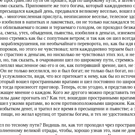
ое пространство пути он прошел, идя по широкому пути, а затем 
димо сказать. Припомните же того богача, который каждодневно 
 пресыщался каждый день, предавался великому веселью, вошел 
, - многочисленная прислуга, неописанное веселье, телесное здо
го изобилия в напитках и лакомствах, он не только наслаждался 
и облизываемаго псами и терзаемаго голодом, он проходил безжа
, смеха, утех, объядения, пьянства, изобилия в деньгах, изнеже
нно стремясь как бы с попутным ветром; и так как он шел всегд
 кораблекрушения, ни необычайнаго переворота, но, как бы идя 
ороков, но этого не чувствовал; хотя каждодневно терзаем был
трастию к деньгам, но нисколько не чувствовал этих зол, и не 
 но, так сказать, в очаровании шел по широкому пути, стремясь 
слеплял мысленное око его и он, как потерявший зрение, шел, не
 Он не только веселился, но и был богат; не только был богат, н
 услужливости, видя, что все притекает к нему, как бы из исто
который вошел пространными вратами и шел постоянно по широк
и тогда произнесет приговор. Теперь, если угодно, я представлю
ежащее мнение о каждом. Кого же другого можно представить теп
ел силы даже прогнать их? Как тот, вошедши пространными врата
ошел узкими вратами, во всем противоположными широким. Как т
 избытком денег, и тратил все время в пресыщении и пьянстве; а
ищи, но желал крупиц от трапезы богача, и тех не удостоивался
ел по тесному пути? Видишь ли, как тот проходил чрез простра
полненному великой отрады, чтобы, хорошо узнав это, нам не дом