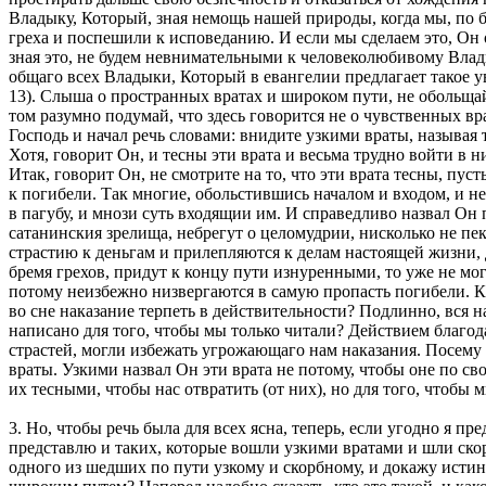
Владыку, Который, зная немощь нашей природы, когда мы, по бе
греха и поспешили к исповеданию. И если мы сделаем это, Он о
зная это, не будем невнимательными к человеколюбивому Влад
общаго всех Владыки, Который в евангелии предлагает такое ув
13). Слыша о пространных вратах и широком пути, не обольщайс
том разумно подумай, что здесь говорится не о чувственных вр
Господь и начал речь словами: внидите узкими враты, называя 
Хотя, говорит Он, и тесны эти врата и весьма трудно войти в 
Итак, говорит Он, не смотрите на то, что эти врата тесны, пус
к погибели. Так многие, обольстившись началом и входом, и не
в пагубу, и мнози суть входящии им. И справедливо назвал Он
сатанинския зрелища, небрегут о целомудрии, нисколько не п
страстию к деньгам и прилепляются к делам настоящей жизни,
бремя грехов, придут к концу пути изнуренными, то уже не мог
потому неизбежно низвергаются в самую пропасть погибели. Ка
во сне наказание терпеть в действительности? Подлинно, вся 
написано для того, чтобы мы только читали? Действием благо
страстей, могли избежать угрожающаго нам наказания. Посему
враты. Узкими назвал Он эти врата не потому, чтобы оне по сво
их тесными, чтобы нас отвратить (от них), но для того, чтобы 
3. Но, чтобы речь была для всех ясна, теперь, если угодно я 
представлю и таких, которые вошли узкими вратами и шли скор
одного из шедших по пути узкому и скорбному, и докажу истин