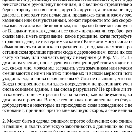
неистовством рукоплещут возницам, и с великою стремительнос
берет сторону того возницы, другой - другого, а никогда не п
диавола, проводят там целые дни, предаваясь сатанинскому зрел
каменный или безчувственный, может перенести это без скорби,
оказывается для вас безполезным, но гораздо более мы сокруш
от Владыки; так как сделали все свое - предложили серебро, ра
скажи мне, иметь оправдание, какое прощение, когда потребует
страшный день, те нестерпимыя казни? Разве они могут сослат
обманчивость сатанинскаго празднества, и однако не могли тр
сатанинском зрелище придти сюда с дерзновением, когда их со
свету ко тьме, или кая часть верну с неверным (2 Кор. VI, 14
духовном учении, после здешняго священнодействия уходит и 
же, скажи мне, можем мы заградить уста язычникам или иудеям
смешиваются с ними на этих гибельных и всякой мерзости исп
уходишь туда и снова оскверняешься? Или не слышишь, что гово
Когда построенное нами здесь посредством непрестаннаго учени
снова созидаем здание, а вы снова разрушаете? Не крайне ли э
из камней, то не смотрел ли бы ты на него, как на безумнаго,
духовном строении. Вот я, с тех пор как поставлен на это (сл
добродетели; а некоторые из приходящих сюда возведенное с 
основания, причиняя чрез то мне великую скорбь, а себе вел
2. Может быть я сделал слишком строгое обличение; оно слишк
и падшим, и являть отеческую заботливость о дошедших до тако
простирать дальше свою безпечность и отказаться от хождения