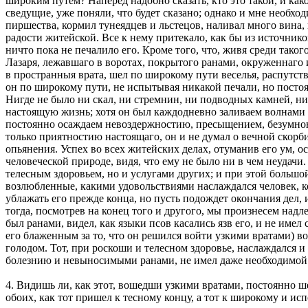
широким путем? Наперед надобно сказать, кто это такой, и как
сведущие, уже поняли, что будет сказано; однако и мне необхо
пиршества, кормил тунеядцев и льстецов, наливал много вина,
радости житейской. Все к нему притекало, как бы из источников
ничто пока не печалило его. Кроме того, что, живя среди тако
Лазаря, лежавшаго в воротах, покрытого ранами, окруженнаго 
в пространныя врата, шел по широкому пути веселья, распутства
он по широкому пути, не испытывая никакой печали, но постоя
Нигде не было ни скал, ни стремнин, ни подводных камней, ни
настоящую жизнь; хотя он был каждодневно заливаем волнами п
постоянно осаждаем невоздержностию, пресыщением, безумною с
только приятностию настоящаго, он и не думал о вечной скорби,
опьянения. Успех во всех житейских делах, отуманив его ум, о
человеческой природе, видя, что ему не было ни в чем неудачи.
телесным здоровьем, но и услугами других; и при этой большой
возлюбленные, какими удовольствиями наслаждался человек, 
ублажать его прежде конца, но пусть подождет окончания дел, 
тогда, посмотрев на конец того и другого, мы произнесем надл
был ранами, видел, как языки псов касались язв его, и не им
его блаженным за то, что он решился войти узкими вратами) в
голодом. Тот, при роскоши и телесном здоровье, наслаждался и
болезнию и невыносимыми ранами, не имел даже необходимой п
4. Видишь ли, как этот, вошедши узкими вратами, постоянно ш
обоих, как тот пришел к тесному концу, а тот к широкому и ис