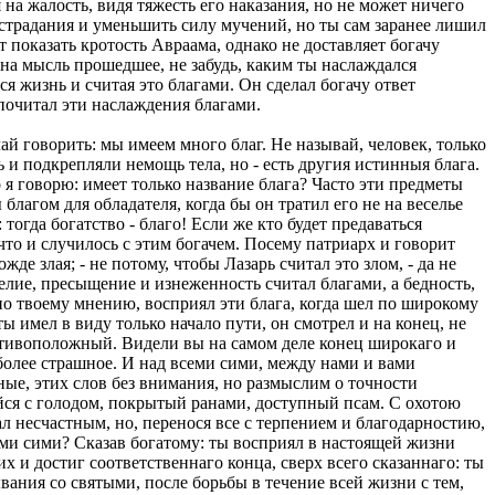
 на жалость, видя тяжесть его наказания, но не может ничего
и страдания и уменьшить силу мучений, но ты сам заранее лишил
т показать кротость Авраама, однако не доставляет богачу
 на мысль прошедшее, не забудь, каким ты наслаждался
я жизнь и считая это благами. Он сделал богачу ответ
почитал эти наслаждения благами.
й говорить: мы имеем много благ. Не называй, человек, только
 и подкрепляли немощь тела, но - есть другия истинныя блага.
о я говорю: имеет только название блага? Часто эти предметы
лагом для обладателя, когда бы он тратил его не на веселье
тогда богатство - благо! Если же кто будет предаваться
 что и случилось с этим богачем. Посему патриарх и говорит
де злая; - не потому, чтобы Лазарь считал это злом, - да не
еселие, пресыщение и изнеженность считал благами, а бедность,
сно твоему мнению, восприял эти блага, когда шел по широкому
ы имел в виду только начало пути, он смотрел и на конец, не
противоположный. Видели вы на самом деле конец широкаго и
 более страшное. И над всеми сими, между нами и вами
ные, этих слов без внимания, но размыслим о точности
ся с голодом, покрытый ранами, доступный псам. С охотою
ал несчастным, но, перенося все с терпением и благодарностию,
семи сими? Сказав богатому: ты восприял в настоящей жизни
их и достиг соответственнаго конца, сверх всего сказаннаго: ты
ывания со святыми, после борьбы в течение всей жизни с тем,