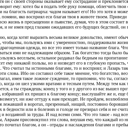
тя он с своей стороны оказывает ему сострадание и преклоняется
говорит ему: хотел бы я подать тебе руку помощи, облегчить тво
 на благость патриарха: чадом называет его! Но это хотя и може
, помяни, яко восприял еси благая твоя в животе твоем. Приведи
ю жизнь в пресыщении и пьянстве, думая, что в этом состоит вс
м, и не имея пред глазами ожидавших его будущих бедствий, он 
, когда хотят выразить весьма великое довольство, имеют обыча
о, чтобы мы, пользуясь ими с умеренностию, поддерживали жизнь
и драгоценная одежда, но все это имеет только название блага. Чт
ться ими не надлежащим образом. Так богатство тогда было бы б
ользуясь весельем, остальное раздавал бы бедным на пропитание: 
сет ему никакой пользы, но и низведет его в глубокую пропасть,
. Что считал ты истинными благами, то и восприял; и Лазарь також
эти слова. Ибо он составил себе такое мнение, что богатство, в
лагал, имея такое ложное суждение, то припомни, что ты, согла
ю, когда он шел узкими вратами и тесным путем. Между тем как т
ается, а ты страждешь; конец у того и у другого из вас вышел 
ть, избравший их пришел к благому концу; выслушайте же и, еще
 возмогут, ни иже оттуду к нам преходят. Не пройдем, возлюблен
ся лежавший в воротах, презренный, нищий, постоянно боровший
 в бедности или в болезнях и голоде не презирал себя и не счит
и воздаяний за труды. И над всеми сими. Что это такое - над в
лом, Авраам присовокупил эти слова, внушая ему, что каждый из н
что почитал благом, а он - отрады и наслаждения благами и преб