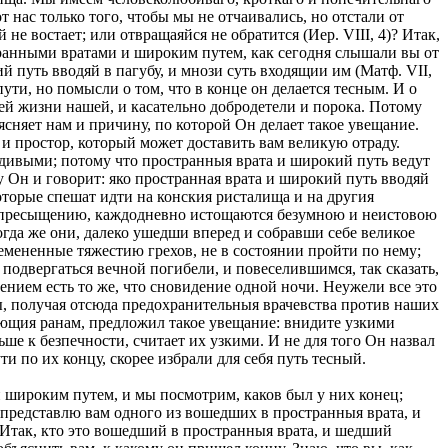
 нас только того, чтобы мы не отчаивались, но отстали от
е востает; или отвращаяйся не обратится (Иер. VIII, 4)? Итак,
транными вратами и широким путем, как сегодня слышали вы от
 путь вводяй в пагубу, и мнози суть входящии им (Матф. VII,
ути, но помысли о том, что в конце он делается тесным. И о
сей жизни нашей, и касательно добродетели и порока. Потому
ъясняет нам и причину, по которой Он делает такое увещание.
 и простор, который может доставить вам великую отраду.
нерадивыми; потому что пространныя врата и широкий путь ведут
у Он и говорит: яко пространная врата и широкий путь вводяй
оторые спешат идти на конския ристалища и на другия
ю и пресыщению, каждодневно истощаются безумною и неистовою
гда же они, далеко ушедши вперед и собравши себе великое
ремененные тяжестию грехов, не в состоянии пройти по нему;
одвергаться вечной погибели, и повеселившимся, так сказать,
ением есть то же, что сновидение одной ночи. Неужели все это
ы, получая отсюда предохранительныя врачевства против наших
ующия ранам, предложил такое увещание: внидите узкими
ьше к безпечности, считает их узкими. И не для того Он назвал
ти по их концу, скорее избрали для себя путь тесный.
ли широким путем, и мы посмотрим, каков был у них конец;
 представлю вам одного из вошедших в пространныя врата, и
 Итак, кто это вошедший в пространныя врата, и шедший