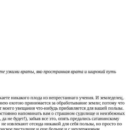
дите узкими враты, яко пространная врата и широкий путь
аете никакого плода из непрестаннаго учения. И земледелец,
жнею охотою принимается за обработывание земли; потому что
 от моего увещания что-нибудь прибавляется для вашей пользы.
л постоянно напоминать вам о страшном судилище и неизбежных
а не будет!), забыв все это, опять предались сатанинскому
 не извлекают отсюда никакой для себя пользы, но просто по
конское ристалище и еще больше и с неудержимым