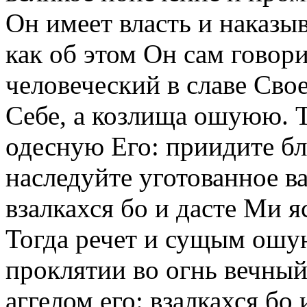
Он имеет власть и наказы
как об этом Он сам говор
человеческий в славе Сво
Себе, а козлища ошуюю. 
одесную Его: приидите б
наследуйте уготованное в
взалкахся бо и дасте Ми я
Тогда речет и сущым ошу
проклятии во огнь вечный
аггелом его: взалкахся бо