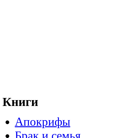
Книги
Апокрифы
Брак и семья