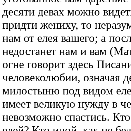
десяти девах можно видет
придти жениху, то неразу
нам от елея вашего; а пос
недостанет нам и вам (Мат
огне говорит здесь Писани
человеколюбии, означая д
милостыню под видом елея
имеет великую нужду в че
невозможно спастись. Кто
елей? Кто иной, как не бе