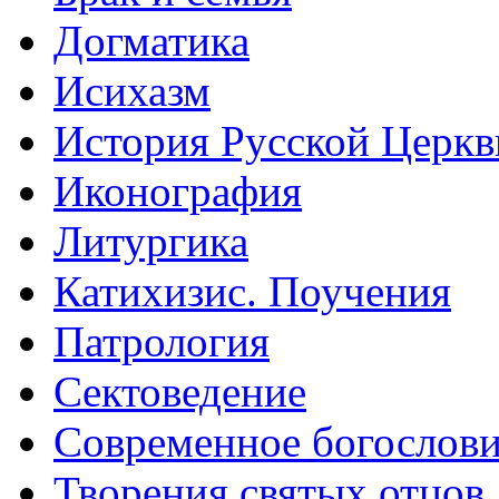
Догматика
Исихазм
История Русской Церкв
Иконография
Литургика
Катихизис. Поучения
Патрология
Сектоведение
Современное богослов
Творения святых отцов