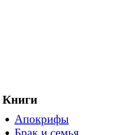
Книги
Апокрифы
Брак и семья