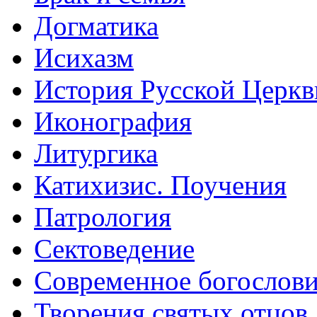
Догматика
Исихазм
История Русской Церкв
Иконография
Литургика
Катихизис. Поучения
Патрология
Сектоведение
Современное богослов
Творения святых отцов