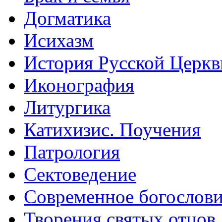
Догматика
Исихазм
История Русской Церкв
Иконография
Литургика
Катихизис. Поучения
Патрология
Сектоведение
Современное богослов
Творения святых отцов