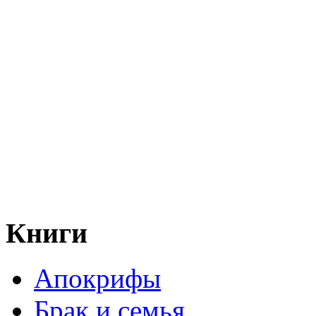
Книги
Апокрифы
Брак и семья