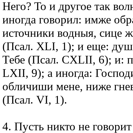
Него? То и другое так во
иногда говорил: имже обр
источники водныя, сице ж
(Псал. XLI, 1); и еще: ду
Тебе (Псал. CXLII, 6); и:
LXII, 9); а иногда: Госпо
обличиши мене, ниже гне
(Псал. VI, 1).
4. Пусть никто не говорит