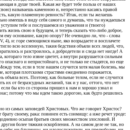
ающая в душе твоей. Какая же будет тебе польза от наших
(свою) называешь каменною и, непрестанно касаясь правой
ость, какую пламенную ревность? Итак, если ты желаешь
льно имеешь в виду себя самого и думаешь, что ты нуждаешься
ы уступим тебе и послушаемся из уважения и (твоего)
ить жизнь свою в будущем, и теперь сказать что-либо доброе,
 ему основание, какую опору? Не очевидно ли, что - слова
, 4), и: горе смеющимся ныне, яко возрыдаете и восплачете
остигло всю вселенную, такия бедствия объяли всех людей, что,
звратилось и разстроилось, а добродетели и следа нет нигде! А
а, котораго тело извне цветет, а внутри разрушается сильным
о опаснаго и непристойнаго, и не только не стыдятся, но еще
 Между тем, если в теле нашем случится хотя малая болезнь, мы
уше, которая плотскими страстями ежедневно поражается,
нь объяла всех. Поэтому, как больные телом, если не случится
 их от безразсудных желаний, так и у нас, оттого, что нет
, если бы кто со стороны пришел к нам и хорошо узнал и
 нас; потому что мы идем такою дорогою, как будто решились
, но из самых заповедей Христовых. Что же говорит Христос?
т брату своему, рака: повинен есть сонмищу: а иже речет уроде:
аждодневно осыпая братьев своих множеством злословий. И
 другия более тяжкия оскорбления. А на самом деле не так, но
те себе: ни блудницы, ни идолослужители, ни прелюбодеи, ни