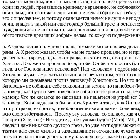
только на молитвы, посты и милостыни, но и на все прочее, и п
одни из людей, предавшись крайнему нерадению, не соблюдают н
опять впадают в тот же недостаток, не желая сбросить с себя 
это с тщеславием, и потому оказывается ничем не лучше непод
опять впадет в такой или еще гораздо больший грех; и останетс
нуждающимся не по этим только причинам, но и по дружбе и из
обстоятельств вредящих добрым делам, то кому из подверженны
5. А слова: остави нам долги наша, якоже и мы оставляем долж
раны. А Христос желает, чтобы мы не только прощали, но и при
делаешь зла (врагу), однако отвращаешься от него, смотришь н
Христос. Как же ты просишь Бога, чтобы Он был милостив (к те
гнев, а от Господа ищет исцеления? Над человеком, подобным се
Хотел бы я уже замолчать и остановить речь на том, что сказа
которую мы оказываем против заповедей Христовых. Но что поль
Заповедь - не собирать себе сокровищ на земли, но на небеси 
заповедь, как будто имея повеление собирать сокровища на зем
мамону. Что же касается до заповеди: не пецытеся на утрей (ст
заповедь. Хотя надлежало бы верить Христу и тогда, как Он п
птиц и травы; напротив, подобно язычникам и даже с большим,
всю свою заботливость. Посему эту заповедь, со стыдом, как я 
говорит (Христос)? Не судите да не судими будете (Матф. VII,
сделали даже никакого другого греха, то уже этот один может с
тратим всю свою жизнь на разведывание и осуждение чужих дел
несмотря на относящуюся к нему такую угрозу: имже бо судом суд