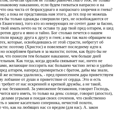
том, почитай братом не только равночестнаго тебе, не только
одинаковому наказанию, если будем гневаться напрасно и на
 что она чиста от безразсуднаго и напраснаго злоречия и гнева?
ему; а пока не представишь нам этого, до тех пор не можешь
отя бы только однажды совершили грех, не освобождаются от
(в Евангелии), того кто из неверующих не сочтет даже за басню,
твой имать нечто на тя: остави ту дар твой пред олтарем, и шед
ротив друга и явно и тайно. Бог столько печется о нашем
или вражду друга к другу и гнев; а мы так мало обращаем на
ех, которые, освободившись от этой страсти, небрегут об
асти: поэтому (Христос) и повелевает последнему идти к
но оскорбляем братьев и за малости; потом, как будто бы не
ая, что понесем тем большее наказание, чем больше дней
тельным. Как тогда, когда дружба связывает нас, ничто не
ушами, желающие поссорить нас большею частию легко и удобно
 пред алтарем, наперед примириться с братом, дабы мы знали,
ой же истины удалились, - пред принесением дара приветствуем
у лобзание от души и приветствие от сердца. Это и есть
н требует от нас искренней и крепкой дружбы, а не такой,
у нас беззаконий. За умножение беззакония, говорит Господь,
ится кого иметь, то только на день: солнце, говорит (апостол),
 и делами угрызая и поедая своих сочленов, что свойственно
 о законе касательно соперника, нечистой похоти,
что, как на любящих нас со вредом (для нас). А. закон