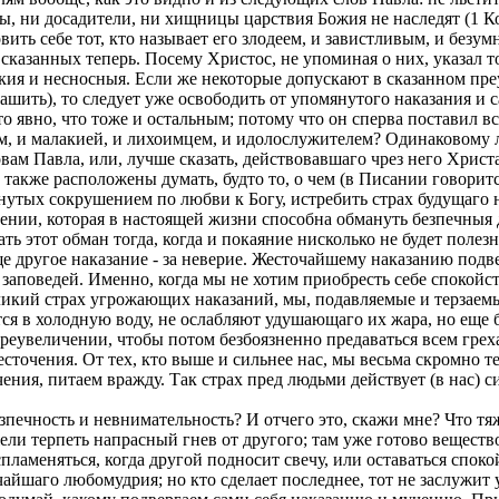
 ни досадители, ни хищницы царствия Божия не наследят (1 Кор
овить себе тот, кто называет его злодеем, и завистливым, и без
сказанных теперь. Посему Христос, не упоминая о них, указал то
яжкия и несносныя. Если же некоторые допускают в сказанном п
устрашить), то следует уже освободить от упомянутого наказания
то явно, что тоже и остальным; потому что он сперва поставил в
ом, и малакией, и лихоимцем, и идолослужителем? Одинаковому л
вам Павла, или, лучше сказать, действовавшаго чрез него Христа,
е также расположены думать, будто то, о чем (в Писании говори
кнутых сокрушением по любви к Богу, истребить страх будущаго
нии, которая в настоящей жизни способна обмануть безпечныя душ
ть этот обман тогда, когда и покаяние нисколько не будет поле
 еще другое наказание - за неверие. Жесточайшему наказанию под
 заповедей. Именно, когда мы не хотим приобресть себе спокой
великий страх угрожающих наказаний, мы, подавляемые и терзаемы
я в холодную воду, не ослабляют удушающаго их жара, но еще б
 преувеличении, чтобы потом безбоязненно предаваться всем гре
есточения. От тех, кто выше и сильнее нас, мы весьма скромно т
ия, питаем вражду. Так страх пред людьми действует (в нас) с
зпечность и невнимательность? И отчего это, скажи мне? Что тяж
жели терпеть напрасный гнев от другого; там уже готово вещество 
оспламеняться, когда другой подносит свечу, или оставаться спо
чайшаго любомудрия; но кто сделает последнее, тот не заслужит 