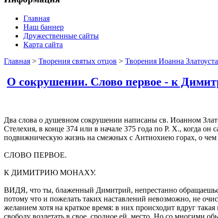
Главная
Наш баннер
Дружественные сайты
Карта сайта
Главная
>
Творения святых отцов
>
Творения Иоанна Златоуста.
О сокрушении. Слово первое - к Димит
Два слова о душевном сокрушении написаны св. Иоанном Злато
Стелехия, в конце 374 или в начале 375 года по Р. Х., когда 
подвижническую жизнь на смежных с Антиохиею горах, о чем яс
СЛОВО ПЕРВОЕ.
К ДИМИТРИЮ МОНАХУ.
ВИДЯ, что ты, блаженный Димитрий, непрестанно обращаешься к
потому что и пожелать таких наставлений невозможно, не очи
желанием хотя на краткое время: в них происходит вдруг такая 
свободу возлетать в свое, сродное ей, место. Но со многими об