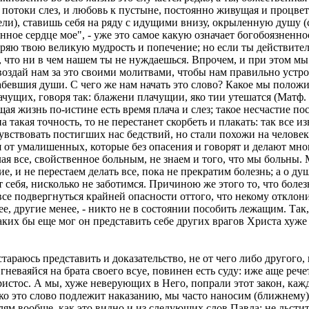
 потоки слез, и любовь к пустыне, постоянно живущая и процвет
тели), ставишь себя на ряду с идущими внизу, окрыленную душу 
нное сердце мое", - уже это самое какую означает богобоязненн
обряю твою великую мудрость и попечение; но если ты действите
ас, что ни в чем нашем ты не нуждаешься. Впрочем, и при этом м
 воздай нам за это своими молитвами, чтобы нам правильно устро
бевшия души. С чего же нам начать это слово? Какое мы положим
чущих, говоря так: блажени плачущии, яко тии утешатся (Матф. V
ящая жизнь по-истине есть время плача и слез; такое несчастие п
а такая точность, то не перестанет скорбеть и плакать: так все и
чувствовать постигших нас бедствий, но стали похожи на человек
 от умалишенных, которые без опасения и говорят и делают мног
лая все, свойственное больным, не знаем и того, что мы больны.
е, и не перестаем делать все, пока не прекратим болезнь; а о д
т себя, нисколько не заботимся. Причиною же этого то, что болез
е подвергнуться крайней опасности оттого, что некому отклонить
ее, другие менее, - никто не в состоянии пособить лежащим. Так
аких бы еще мог он представить себе других врагов Христа хуже
стараюсь представить и доказательство, не от чего либо другого
гневаяйся на брата своего всуе, повинен есть суду: иже аще рече
 Христос. А мы, хуже неверующих в Него, попрали этот закон, к
лько это слово подлежит наказанию, мы часто наносим (ближнему)
елям вообще, как это видно и из следующих слов Павла: не льсти