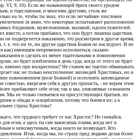
. VI, 9, 10). Если же называющий брата своего уродом
умным, и тщеславным, и многими другими, столь же
лько на те, чтобы ты знал, что если легчайшее злословие
реувеличение (я знаю, что некоторые испытывают расположение
 и самых блудников, мужеложников, малакий, идолослужителей.
сех вместе, а потом прибавил, что они будут лишены царствия.
и он подвергнется наказанию, это разсмотрим в другое время;
 т. е. что ни те, ни другие царствия Божия не наследуют. И не
тся как) имеющем непременно исполниться, сказано
 наказания и сделать их менее тщательными в повиновении
и, но будет изобличена в день суда, когда от этого не будет
зно, именно при воскресении? Не станем же тщетно обманывать
вергает нас не только неисполнение заповедей Христовых, но и
ствие повиновением (воле Божией) и исполнять заповеданное
е совестью, ввергаем себя в другую пропасть, - не верим этим
олее прибавляют себе огня; так и мы, уязвляемые сознанием
хам. Мы не только гневаемся на присутствующих братьев, но
ерпим и обиды и оскорбления, потому что боимся их; а к
ильнее страха Христова?
каго, что труднаго требует от нас Христос? Не гневайся,
для огня, а здесь ты сам зажигаешь пламя, когда нет и
койным и невозмутимым, когда никто не возмущает. Кто
удивления. Итак, когда мы, по страху пред людьми делая более