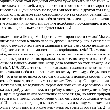
одчинив себя этой безумной страсти хуже всякаго невольника, - н
икаких заповедей, а другие, если и захотят отчасти покоряться
уз тщеславия. Один совсем не подает милостыни, а другой хотя и
ающаго. Так диавол всех совершенно опутал своими сетями! Если
я не только без пользы для себя от того, что сделал, но и с при
 угождения и по многим другим подобным побуждениям, а по стр
х этим недостаткам легко будет спастись?
ником нашим (Матф. VI, 12) кто может произнести смело? Мы есл
нимали врагов в число первых друзей. Поэтому, как я сказал выш
а него с неудовольствием и хранишь в душе рану свою неисцельн
бе), когда сам ты не милостив к оскорбившим тебя? Посмеваясь 
бе, не имать милости, а о гресех своих молится? Сам сый плоть, 
но: так стыдно и совестно продолжать далее, потому что дальней
зы от нашего молчания, когда дела вопиют об этой вражде, а ещ
(Матф. VI,19, 20), хотя немногие, однакоже находятся исполняю
ле, оставили небо и прилепились ко всему земному, с безумною 
. 34), то я не знаю никого, кто бы слушался и повиновался ей, п
росто объявляет, но теперь мы не верим Ему, когда Он представ
 нежели они, малодушием, терзаемся попечением (о земном), и о
сказал, пройду молчанием, и перейду к последующему, не найду л
 1). Здесь я думал найти облегчение своего стыда, но вижу прир
вести нас в преисподнюю геенну: так мы строго осуждаем чужие гре
! И не скоро найдешь, и между мирянами и между монахами и кл
ите, судят вам; и в нюже меру мерите, возмерится вам (ст. 2). И