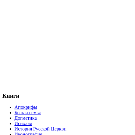
Книги
Апокрифы
Брак и семья
Догматика
Исихазм
История Русской Церкви
Иконография