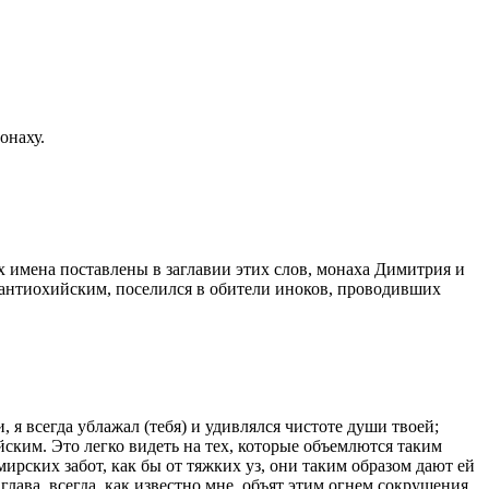
онаху.
 имена поставлены в заглавии этих слов, монаха Димитрия и
ом антиохийским, поселился в обители иноков, проводивших
я всегда ублажал (тебя) и удивлялся чистоте души твоей;
ским. Это легко видеть на тех, которые объемлются таким
мирских забот, как бы от тяжких уз, они таким образом дают ей
глава, всегда, как известно мне, объят этим огнем сокрушения.