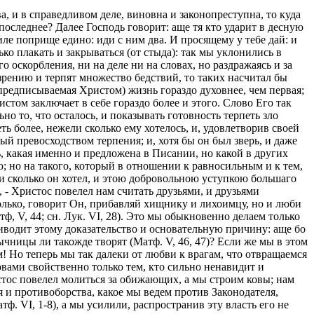
а, и в справедливом деле, виновна и законопреступна, то куда
 последнее? Далее Господь говорит: аще тя кто ударит в десную
силе поприще едино: иди с ним два. И просящему у тебе дай: и
лько плакать и закрываться (от стыда): так мы уклонились в
 оскорбления, ни на деле ни на словах, но раздражаясь и за
зрению и терпят множество бедствий, то таких насчитал бы
(предписываемая Христом) жизнь гораздо духовнее, чем первая;
истом заключает в себе гораздо более и этого. Слово Его так
но то, что осталось, и показывать готовность терпеть зло
ть более, нежели сколько ему хотелось, и, удовлетворив своей
й превосходством терпения; и, хотя бы он был зверь, и даже
ь, какая именно и предложена в Писании, но какой в других
ю; но на такого, который в отношении к равносильным и к тем,
ели сколько он хотел, и этою добровольною уступкою большаго
, - Христос повелел нам считать друзьями, и друзьями
 только, говорит Он, прибавляй хищнику и лихоимцу, но и люби
, V, 44; сн. Лук. VI, 28). Это мы обыкновенно делаем только
риводит этому доказательство и основательную причину: аще бо
чницы ли такожде творят (Матф. V, 46, 47)? Если же мы в этом
м! Но теперь мы так далеки от любви к врагам, что отвращаемся
ловами свойственно только тем, кто сильно ненавидит и
истос повелел молиться за обижающих, а мы строим ковы; нам
 и противоборства, какое мы ведем против Законодателя,
 VI, 1-8), а мы усилили, распространив эту власть его не