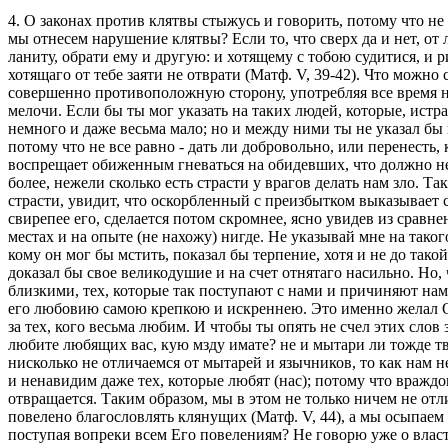
4. О законах против клятвы стыжусь и говорить, потому что не
мы отнесем нарушение клятвы? Если то, что сверх да и нет, от 
ланиту, обрати ему и другую: и хотящему с тобою судитися, и р
хотящаго от тебе заяти не отврати (Матф. V, 39-42). Что можно 
совершенно противоположную сторону, употребляя все время на 
мелочи. Если бы ты мог указать на таких людей, которые, истр
немного и даже весьма мало; но и между ними ты не указал бы 
потому что не все равно - дать ли добровольно, или перенесть,
воспрещает обиженным гневаться на обидевших, что должно не то
более, нежели сколько есть страсти у врагов делать нам зло. Т
страсти, увидит, что оскорбленный с преизбытком выказывает 
свирепее его, сделается потом скромнее, ясно увидев из сравн
местах и на опыте (не нахожу) нигде. Не указывай мне на таког
кому он мог бы мстить, показал бы терпение, хотя и не до тако
доказал бы свое великодушие и на счет отнятаго насильно. Но, 
близкими, тех, которые так поступают с нами и причиняют нам 
его любовию самою крепкою и искреннею. Это именно желал Он в
за тех, кого весьма любим. И чтобы ты опять не счел этих сл
любите любящих вас, кую мзду имате? не и мытари ли тожде тв
нисколько не отличаемся от мытарей и язычников, то как нам не
и ненавидим даже тех, которые любят (нас); потому что враждо
отвращается. Таким образом, мы в этом не только ничем не от
повелено благословлять клянущих (Матф. V, 44), а мы осыпаем
поступая вопреки всем Его повелениям? Не говорю уже о власт