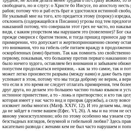
трудное, не хотим делать менее труднаго по страху Божию; то 
свободнаго, но и слугу: о Христе бо Иисусе, по апостолу несть
рабов; потому что и раб есть брат и удостоился истинной свобо
Не указывай мне на того, кто предается этому (пороку) изредка
отклонить (содержащейся в Писании) угрозы под тем предлогом
наказаний потому, что совершали этот грех не часто, но наказыв
видя, с каким упорством мы нарушаем это (повеление)? Бог сказ
прежде смирися с братом твоим, и тогда пришед принеси дар тво
примирении, что допускает и жертвоприношению своему остава
это внимания, что на гибель себе питаем вражду в продолжение
оскорбленных (ими) братиях. Так как помнить зло свойственно 
первому, показывая, что большему против перваго наказанию под
было ничего худого, оставляем без внимания и забываем обиже
попустим продолжаться неприязни, - как за это самое, так и по
может легко произвести разрыва (между нами) и даже быть при
успевают в этом, потому что мы тогда доброму не верим, а вер
что если в это время не следует отлагать примирения, тем бол
друг друга, но делаем это большею частию только языком и уст
истинное приветствие, а то - ложь и притворство; и кто так це
которая имеет у нас часто вид и призрак (дружбы), а силу вовс
изсякнет любы многих (Матф. XXIV, 12). И это делаем мы, люди,
да не зайдет в гневе вашем (Ефес. VI, 26). А мы и на этом не 
явному умоизступлению; ибо по этому особенно мы узнаем стр
безстыдных взглядов, безумной и гибельной любви? Здесь правое
касательно развода с женами кем не был часто нарушаем и попи