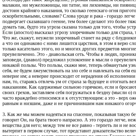
малакии, ни мужеложницы, ни татие, ни лихоимцы, ни пияницы,
достоин крайняго наказания, то сколько геенскаго огня пригот
оскорбительными, словами? Слова уроде и рака - гораздо легче 
подвергает сказавшаго геенне, тем более сделают это более т
думать так, будто эта угроза сказана только для того, чтобы 
Если (апостол) высказал угрозу злоречивым только для страха, 
Что же, скажут, неужели злоречивый станет на ряду с блудник
а что он одинаково с ними лишится царствия, в этом я верю сло
только касательно этого, но и многих других предметов многи
преувеличенно. Это - диавольская сеть. Чтобы в людях, прони
заповеди, (диавол) предложил успокоение в мысли о преувеличе
никакой пользы. Что пользы, скажи мне, теперь обманутым узна
себя, не будем лжеумствовать на зло себе и навлекать на себя
неверие им; а неверие происходит от нерадения об исполнении
нам, то, стараясь отвлечь ум от страха за будущее и отогнать 
наказаниям. Как одержимые сильною горячкою, если и бросаютс
своих грехов, заставляем себя погружаться в бездну (мысли о)
часто враждебно относимся и к отсутствующим: а это - верх ож
равным и низшим, даже и не причинившим нам никакого огорчен
3. Как же мы можем надеяться на спасение, показывая такую бе
говорит Он, на брата твоего напрасно. А это гораздо легче, не
вещества для него; между тем не все равно - терпеть ли и не в
вытерпит в первом случае, тот представит доказательство вели