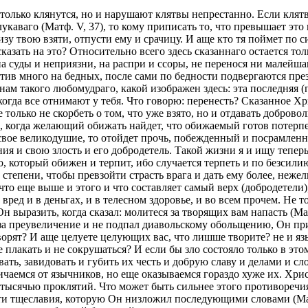
 только клянутся, но и нарушают клятвы непрестанно. Если клятв
лукаваго (Матф. V, 37), то кому приписать то, что превышает это
изу твою взяти, отпусти ему и срачицу. И аще кто тя поймет по 
сказать на это? Относительно всего здесь сказаннаго остается то
суды и неприязни, на распри и ссоры, не перенося ни малейшаго
атив много на бедных, после сами по бедности подвергаются пре
нам такого любомудраго, какой изображен здесь: эта последняя 
 когда все отнимают у тебя. Что говорю: перенесть? Сказанное Хр
лько не скорбеть о том, что уже взято, но и отдавать доброволь
ак, когда желающий обижать найдет, что обижаемый готов потерпе
свое великодушие, то отойдет прочь, побежденный и посрамленны
ения и свою злость и его добродетель. Такой жизни я и ищу тепер
о, который обижен и терпит, ибо случается терпеть и по безсили
й степени, чтобы превзойти страсть врага и дать ему более, неж
что еще выше и этого и что составляет самый верх (добродетели)
вред и в деньгах, и в телесном здоровье, и во всем прочем. Не
ыразить, когда сказал: молитеся за творящих вам напасть (Матф
ов за преувеличение и не подпал диавольскому обольщению, Он п
орят? И аще целуете целующих вас, что лишше творите? не и язы
 плакать и не сокрушаться? И если бы зло состояло только в это
вать, завидовать и губить их честь и добрую славу и делами и с
личаемся от язычников, но еще оказываемся гораздо хуже их. Хр
 тысячью проклятий. Что может быть сильнее этого противоречия
и тщеславия, которую Он низложил последующими словами (Матф.