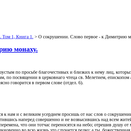
 Том 1, Книга 1.
> О сокрушении. Слово первое - к Димитрию м
рию монаху.
устым по просьбе благочестивых и близких к нему лиц, которых
он сам, по посвящении в церковнаго чтеца св. Мелетием, епископ
но говорится в первом слове (отдел. 6).
 нам и с великим усердием просишь от нас слов о сокрушении, 
стившись наперед совершенно и не возвысившись над всем житей
перемена, что они тотчас переносятся на небо; отрешив душу от 
ыкновенно во всю жизнь это случается редко; а ты, божественная 