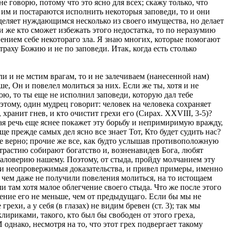
е говорю, потому что это ясно для всех; скажу только, что
 им и постараются исполнить некоторыя заповеди, то и они
 уделяет нуждающимся несколько из своего имущества, но делает
 же кто сможет избежать этого недостатка, то по неразумию
чинением себе некотораго зла. Я знаю многих, которые помогают
аху Божию и не по заповеди. Итак, когда есть столько
и и не мстим врагам, то и не залечиваем (нанесенной нам)
е, Он и повелел молиться за них. Если же ты, хотя и не
ою, то ты еще не исполнил заповеди, которую дал тебе
этому, один мудрец говорит: человек на человека сохраняет
хранит гнев, и кто очистит грехи его (Сирах. XXVIII, 3-5)?
шая речь еще яснее покажет эту борьбу и непримиримую вражду,
е прежде самых дел ясно все знает Тот, Кто будет судить нас?
щие верно; прочие же все, как будто услышав противоположную
страстию собирают богатство и, возненавидев Бога, любят
о маловерию нашему. Поэтому, от стыда, пройду молчанием эту
ил и неопровержимыя доказательства, и привел примеры, именно
 чем даже не получили повеления молиться, на то истощаем
и там хотя малое облегчение своего стыда. Что же после этого
ащение его не меньше, чем от предыдущаго. Если бы мы не
хи, а у себя (в глазах) не видим бревен (ст. 3); так мы
ириками, такого, кто был бы свободен от этого греха,
 однако, несмотря на то, что этот грех подвергает такому