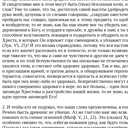
И свидетелями мне в этом могут быть (твои) безсонныя ночи, и
слов? Уже то самое, что ты, достигнув самой высоты (доброде
руки моей, целуешь и со слезами говоришь: „сокруши ожесточе
пробудить нас спящих, привлекая нас к этому предмету, то од
в возбудителе, то не знаю, как бы еще иначе мог ты убедить н
дерзновения к Богу, и усердия в просьбе, и дружбы к нам; а ты
способное возстановить лежащия и подкрепить и ободрить осла
Христа, в которых Он изрекает горе смеющимся, а ублажает пла
(Лук. VI, 25)? И это весьма справедливо, потому что вся насто
если кто захочет распознать их в точности, если только возможн
еще тяжелее то, что мы и сами не чувствуем и другим не даем 
огнем; и по этой безчувственности мы нисколько не отличаемся
хвалятся этим, и считают себя здоровее здоровых. Так и мы, де
и приглашаем врачей, и тратим деньги, и обнаруживаем терпени
терзается, сожигается, низвергается в пропасть и всячески губи
быть при них кому-либо из здоровых, безпрепятственно могут вс
никого совершенно здороваго в вере, но все больны, - одни бол
заповеди Христовы и разстройство нашей жизни, то не знаю, к
идти против заповедей Его!
2. И чтобы кто не подумал, что наши слова преувеличены, я по
Речено бысть древним: не убиеши. Аз же глаголю вам: яко всяк 
повинен есть геенне огненней (Матф. V, 21, 22). Это (сказал)
особенно смешно то, что, избегая названия урод, как будто то
(Господь) дал такое запрещение, угрожая наказанием оскорбит