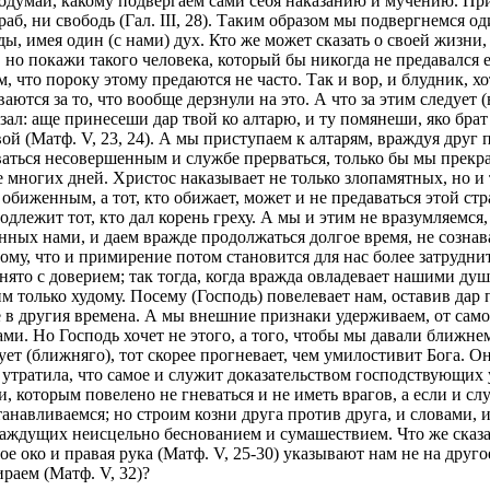
подумай, какому подвергаем сами себя наказанию и мучению. При
 раб, ни свободь (Гал. III, 28). Таким образом мы подвергнемся 
ды, имея один (с нами) дух. Кто же может сказать о своей жизни,
, но покажи такого человека, который бы никогда не предавался 
, что пороку этому предаются не часто. Так и вор, и блудник, х
аются за то, что вообще дерзнули на это. А что за этим следует 
ал: аще принесеши дар твой ко алтарю, и ту помянеши, яко брат 
й (Матф. V, 23, 24). А мы приступаем к алтарям, враждуя друг п
ться несовершенным и службе прерваться, только бы мы прекрат
 многих дней. Христос наказывает не только злопамятных, но и т
обиженным, а тот, кто обижает, может и не предаваться этой стр
лежит тот, кто дал корень греху. А мы и этим не вразумляемся, 
нных нами, и даем вражде продолжаться долгое время, не сознав
тому, что и примирение потом становится для нас более затрудни
нято с доверием; так тогда, когда вражда овладевает нашими д
им только худому. Посему (Господь) повелевает нам, оставив дар
ее в другия времена. А мы внешние признаки удерживаем, от сам
ами. Но Господь хочет не этого, а того, чтобы мы давали ближнем
лует (ближняго), тот скорее прогневает, чем умилостивит Бога. О
е утратила, что самое и служит доказательством господствующих 
 которым повелено не гневаться и не иметь врагов, а если и случ
останавливаемся; но строим козни друга против друга, и словами,
аждущих неисцельно беснованием и сумашествием. Что же сказать
 око и правая рука (Матф. V, 25-30) указывают нам не на другое 
раем (Матф. V, 32)?