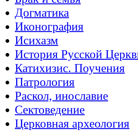
Догматика
Иконография
Исихазм
История Русской Церкв
Катихизис. Поучения
Патрология
Раскол, инославие
Сектоведение
Церковная археология