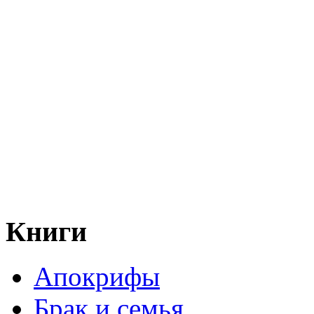
Книги
Апокрифы
Брак и семья