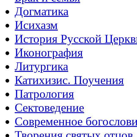
Догматика
Исихазм
История Русской Церкв
Иконография
Литургика
Катихизис. Поучения
Патрология
Сектоведение
Современное богослов
Творения святых отцов