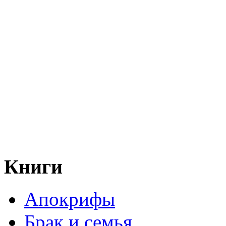
Книги
Апокрифы
Брак и семья