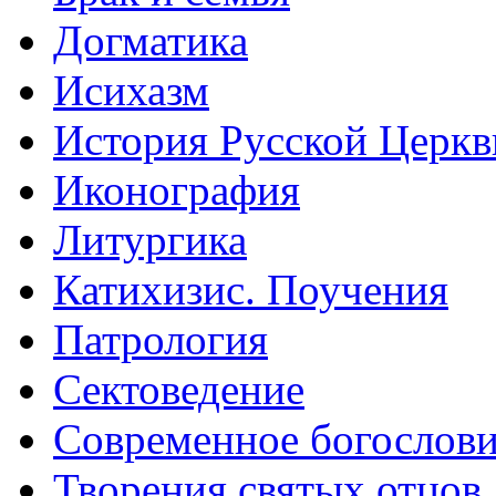
Догматика
Исихазм
История Русской Церкв
Иконография
Литургика
Катихизис. Поучения
Патрология
Сектоведение
Современное богослов
Творения святых отцов