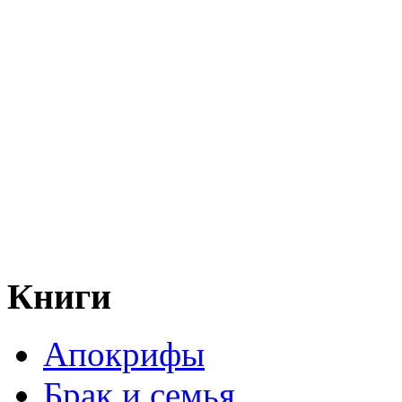
Книги
Апокрифы
Брак и семья