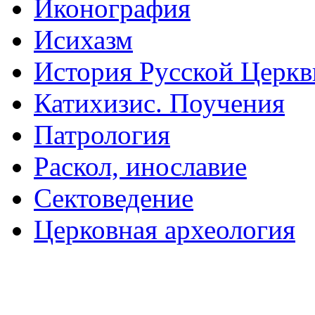
Иконография
Исихазм
История Русской Церкв
Катихизис. Поучения
Патрология
Раскол, инославие
Сектоведение
Церковная археология