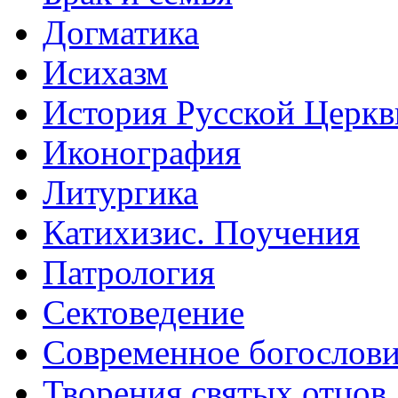
Догматика
Исихазм
История Русской Церкв
Иконография
Литургика
Катихизис. Поучения
Патрология
Сектоведение
Современное богослов
Творения святых отцов