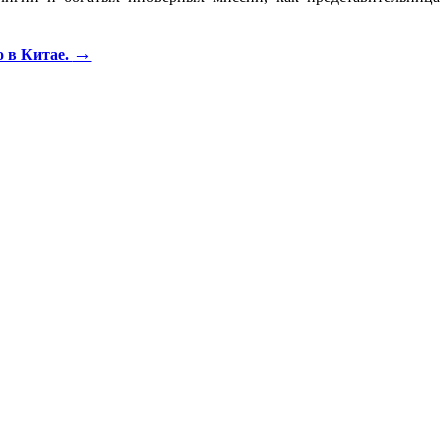
→
 в Китае.