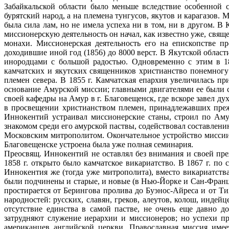
Забайкальской области было меньше вследствие особенной 
бурятский народ, а на племена тунгусов, якутов и карагазов
была сила лам, но не имела успеха ни в том, ни в другом. 
миссионерскую деятельность он начал, как известно уже, свяще
монахи. Миссионерская деятельность его на епископстве п
доходившие иной год (1856) до 8000 верст. Β Якутской област
инородцами с большой радостью. Одновременно с этим в 18
камчатских и якутских священников христианство понемногу 
племен севера. Β 1855 г. Камчатская епархия увеличилась 
основание Амурской миссии; главными двигателями ее были 
своей кафедры на Амур в г. Благовещенск, где вскоре завел 
в просвещении христианством племен, принадлежавших прежд
Иннокентий устраивал миссионерские станы, строил по Аму
знакомом среди его амурской паствы, содействовал составлени
Московским митрополитом. Окончательное устройство миссии 
Благовещенске устроена была уже полная семинария.
Преосвящ. Иннокентий не оставлял без внимания и своей пре
1858 г. открыто было камчатское викариатство. B 1867 г. п
Иннокентия же (тогда уже митрополита), вместо викариатств
были подчинены и старые, и новые (в Нью-Йорке и Сан-Францис
простирается от Берингова пролива до Буэнос-Айреса и от Ти
народностей: русских, славян, греков, алеутов, колош, индей
отсутствие единства в самой пастве, не очень еще давно 
затрудняют служение иерархии и миссионеров; но успехи пр
американцев английской церкви. Православная миссия имее