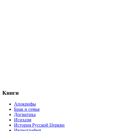
Книги
Апокрифы
Брак и семья
Догматика
Исихазм
История Русской Церкви
Иконография