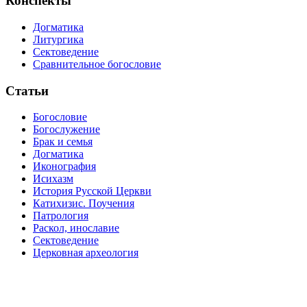
Конспекты
Догматика
Литургика
Сектоведение
Сравнительное богословие
Статьи
Богословие
Богослужение
Брак и семья
Догматика
Иконография
Исихазм
История Русской Церкви
Катихизис. Поучения
Патрология
Раскол, инославие
Сектоведение
Церковная археология