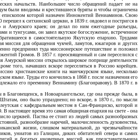
еских начальств. Наибольшее число обращений падает не на
х дум были вводимы и крестившиеся буряты и чтобы ограничена
вым епископом которой назначен Иннокентий Вениаминов. Свою
 перешел к ситхинской церкви, в 1839 г. овдовел и постригся в
о и Амурского краев; он делал по ним ежегодные разъезды,
ами и тунгусами, он завел якутское богослужение, встреченное
обратившееся в самостоятельную Якутскую епархию. Трудами
ая миссия для обращения чукчей, ламутов, юкагиров и других
ленно предпринял туда миссионерское путешествие и положил
ентий Громов. Β 1857 г. преосвященный и сам переселился с
 для Амурской миссии открылось широкое поприще деятельности
оме того, начавших вскоре переселяться в Россию корейцев.
ссию христианские книги на манчжурском языке, несколько
ом языке. Труды его кончились в 1868 г. после назначения его
лежало его преемнику Вениамину (Благонравову). Β 1870 г. в
в Благовещенск, в Новоархангельске, где она прежде была, в
татам, оно было упразднено; но вскоре, в 1870 г., по мысли
Алеутская с кафедральным местом в Сан-Франциско, которой и
 B настоящее время это самая обширная епархия на свете - она
число церквей. Паства ее стоит из людей самых разнообразных
сстояний, разнообразие наречий, малочисленность духовенства,
риканской жизни, слишком материальной, до чрезвычайности
иков, униатов из Галиции, диких обитателей севера и самих
лигий и богатых иноверных миссий, как представительница