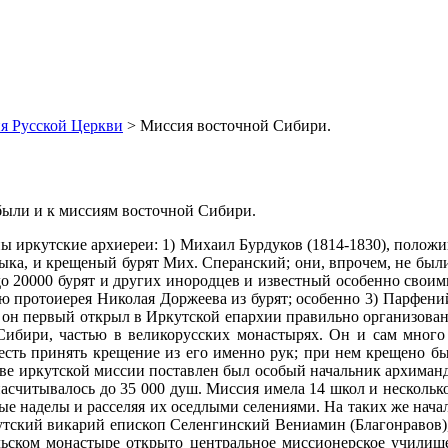
я Русской Церкви
> Миссия восточной Сибири.
были и к миссиям восточной Сибири.
ны иркутские архиереи: 1) Михаил Бурдуков (1814-1830), полож
зыка, и крещеный бурят Мих. Сперанский; они, впрочем, не был
до 20000 бурят и других инородцев и известный особенно свои
ю протоиерея Николая Доржеева из бурят; особенно 3) Парфени
гг. он первый открыл в Иркутской епархии правильно организов
Сибири, частью в великорусских монастырях. Он и сам много 
сть принять крещение из его именно рук; при нем крещено было
лаве иркутской миссии поставлен был особый начальник архиманд
насчитывалось до 35 000 душ. Миссия имела 14 школ и несколь
 наделы и расселяя их оседлыми селениями. На таких же начал
иркутский викарий епископ Селенгинский Вениамин (Благонравов)
льском монастыре открыто центральное миссионерское училище,