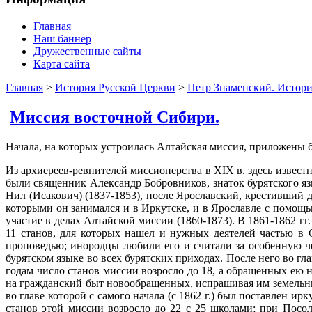
Главная
Наш баннер
Дружественные сайты
Карта сайта
Главная
>
История Русской Церкви
>
Петр Знаменский. Истори
Миссия восточной Сибири.
Начала, на которых устроилась Алтайская миссия, приложены 
Из архиереев-ревнителей миссионерства в XIX в. здесь извест
были священник Александр Бобровников, знаток бурятского я
Нил (Исакович) (1837-1853), после Ярославский, крестивший 
которыми он занимался и в Иркутске, и в Ярославле с помощь
участие в делах Алтайской миссии (1860-1873). B 1861-1862 
11 станов, для которых нашел и нужных деятелей частью в 
проповедью; инородцы любили его и считали за особенную че
бурятском языке во всех бурятских приходах. После него во г
годам число станов миссии возросло до 18, а обращенных ею 
на гражданский быт новообращенных, испрашивая им земельные
во главе которой с самого начала (с 1862 г.) был поставлен 
станов этой миссии возросло до 22 с 25 школами; при Посо