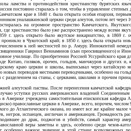
силы ламства и противодействия христианству бурятских языч
. Миссия постоянно старалась ο том, чтобы в управление степны
B Камчатском крае в 1840 г. была открыта особая епархия, пер
нником уналашкинской церкви среди алеутов, потом лет через 10
ростиралась на огромное пространство Камчатского, Якутског
и, где христианство было уже распространено между всеми якут
59 г. здесь открыто было якутское викариатство, в 1869 г. 
проникло в Чукотский край; в 1850 г. здесь была открыта нов
причислением к ней местностей по р. Амуру. Иннокентий немед
священники Гавриил Вениаминов (сын преосвященного) и Иннок
духовное училище. По приобретении Россией Уссурийского края
е Китаю, гиляков, орочен, гольдов, манчжуров и других и, кр
рскому краю церкви и школы, выписывал через китайскую ми
ю новых переводов местными переводчиками, особенно на гольдск
с разделением на станы, с церквами, школами и прочим принад
жней алеутской паствы. После перенесения камчатской кафедры 
о случаю уступки русских американских владений Соединенным Ш
а в Америке учреждена самостоятельная епископская кафедра 
ко) православные церкви в Америке, всего, впрочем, числом 9.
хого до Атлантического океана, но имеет все же крайне малое 
цев, негров, испанцев, англичан и американцев. Громадность ра
доходившее до драк, поджогов и убийств, самый характер аме
авославной веры заметны и здесь, особенно среди чехов-катол
т особенно важное значение в этой стране всевозможных ре