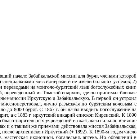
ивший начало Забайкальской миссии для бурят, членами которой
и специальными миссионерами и не имели больших успехов; 2)
ми переводами на монголо-бурятский язык богослужебных книг,
й, переведенный из Томской епархии, где он принимал близкое
анные миссии Иркутскую u Забайкальскую. B первой он устроил
миссионерствовал, лично разъезжая по бурятским кочевьям с
 до 8000 бурят. С 1867 г. он начал вводить богослужение на
рит, а c 1883 г. иркутский викарий епископ Киренский. K 1890
ко благотворительных учреждений и оказывала сильное влияние
ах и с такими же приемами действовала миссия Забайкальская,
, после архиепископ Иркутский (+ 1892). K 1890-м годам число
 мастерская иконописи, богадельня, аптека. Но обращений в