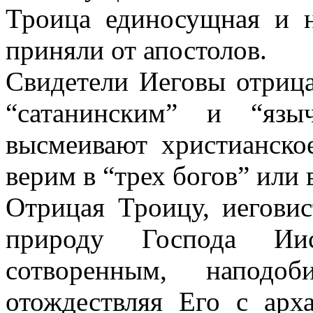
Троица единосущная и н
приняли от апостолов.
Свидетели Иеговы отрица
“сатанинским” и “язы
высмеивают христианско
верим в “трех богов” или 
Отрицая Троицу, иегови
природу Господа Ии
сотворенным, наподоб
отождествляя Его с ар