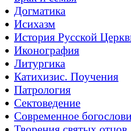
Догматика
Исихазм
История Русской Церкв
Иконография
Литургика
Катихизис. Поучения
Патрология
Сектоведение
Современное богослов
Творения святых отцов