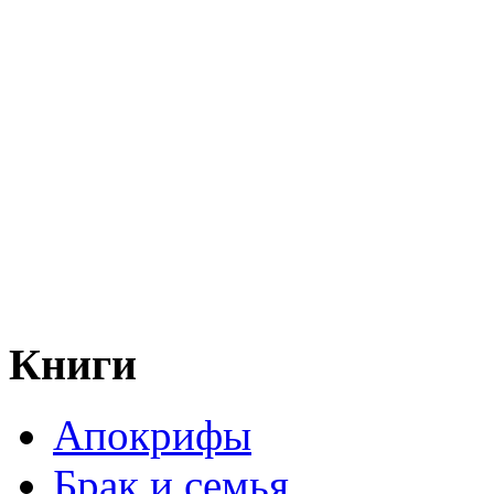
Книги
Апокрифы
Брак и семья