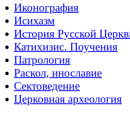
Иконография
Исихазм
История Русской Церкв
Катихизис. Поучения
Патрология
Раскол, инославие
Сектоведение
Церковная археология