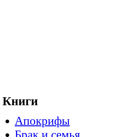
Книги
Апокрифы
Брак и семья