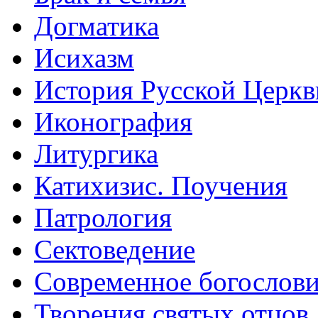
Догматика
Исихазм
История Русской Церкв
Иконография
Литургика
Катихизис. Поучения
Патрология
Сектоведение
Современное богослов
Творения святых отцов