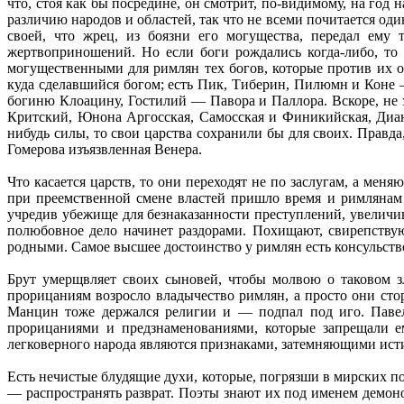
что, стоя как бы посредине, он смотрит, по-видимому, на го
различию народов и областей, так что не всеми почитается од
своей, что жрец, из боязни его могущества, передал ему
жертвоприношений. Но если боги рождались когда-либо, т
могущественными для римлян тех богов, которые против их о
куда сделавшийся богом; есть Пик, Тиберин, Пилюмн и Коне —
богиню Клоацину, Гостилий — Павора и Паллора. Вскоре, не
Критский, Юнона Аргосская, Самосская и Финикийская, Диана
нибудь силы, то свои царства сохранили бы для своих. Правда
Гомерова изъязвленная Венера.
Что касается царств, то они переходят не по заслугам, а мен
при преемственной смене властей пришло время и римлянам 
учредив убежище для безнаказанности преступлений, увеличив
полюбовное дело начинет раздорами. Похищают, свирепству
родными. Самое высшее достоинство у римлян есть консульство;
Брут умерщвляет своих сыновей, чтобы молвою о таковом зл
прорицаниям возросло владычество римлян, а просто они сто
Манцин тоже держался религии и — подпал под иго. Павел
прорицаниями и предзнаменованиями, которые запрещали е
легковерного народа являются признаками, затемняющими ист
Есть нечистые блудящие духи, которые, погрязши в мирских п
— распространять разврат. Поэты знают их под именем демоно