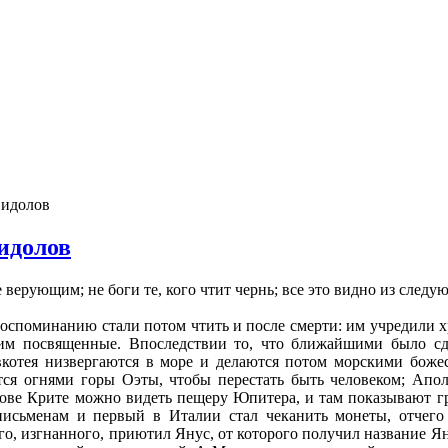
 идолов
идолов
 верующим; не боги те, кого чтит чернь; все это видно из следу
воспоминанию стали потом чтить и после смерти: им учредили 
 им посвященные. Впоследствии то, что ближайшими было сд
евкотея низвергаются в море и делаются потом морскими боже
ется огнями горы Оэты, чтобы перестать быть человеком; Апо
рове Крите можно видеть пещеру Юпитера, и там показывают гроб
письменам и первый в Италии стал чеканить монеты, отчего
Его, изгнанного, приютил Янус, от которого получил название Я