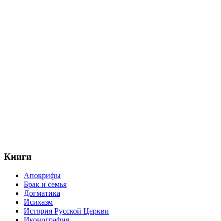
Книги
Апокрифы
Брак и семья
Догматика
Исихазм
История Русской Церкви
Иконография