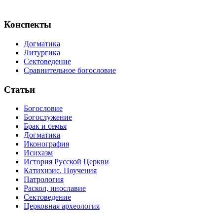
Конспекты
Догматика
Литургика
Сектоведение
Сравнительное богословие
Статьи
Богословие
Богослужение
Брак и семья
Догматика
Иконография
Исихазм
История Русской Церкви
Катихизис. Поучения
Патрология
Раскол, инославие
Сектоведение
Церковная археология