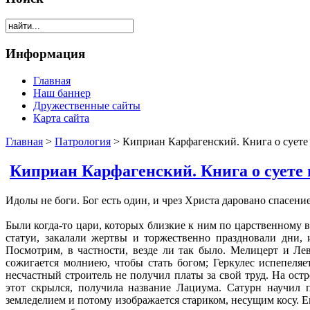
Информация
Главная
Наш баннер
Дружественные сайты
Карта сайта
Главная
>
Патрология
> Киприан Карфагенский. Книга о суете
Киприан Карфагенский. Книга о суете 
Идолы не боги. Бог есть один, и чрез Христа даровано спасение
Были когда-то цари, которых близкие к ним по царственному 
статуи, закалали жертвы и торжественно праздновали дни,
Посмотрим, в частности, везде ли так было. Мелицерт и Л
сожигается молниею, чтобы стать богом; Геркулес испепеля
несчастный строитель не получил платы за свой труд. На ост
этот скрылся, получила название Лациума. Сатурн научил 
земледелием и потому изображается стариком, несущим косу. 