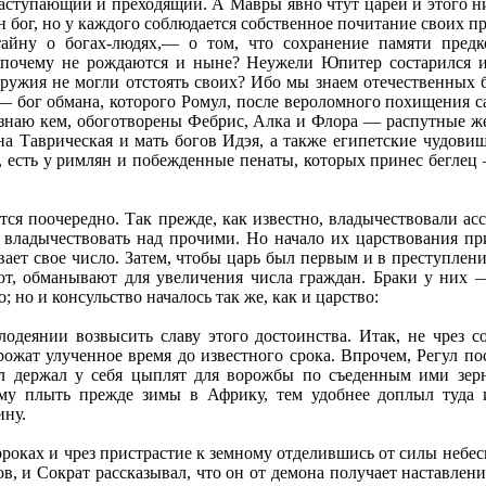
д наступающий и преходящий. А Мавры явно чтут царей и этого 
ин бог, но у каждого соблюдается собственное почитание своих 
 тайну о богах-людях,— о том, что сохранение памяти пре
о почему не рождаются и ныне? Неужели Юпитер состарился 
ружия не могли отстоять своих? Ибо мы знаем отечественных б
 бог обмана, которого Ромул, после вероломного похищения са
 знаю кем, обоготворены Фебрис, Алка и Флора — распутные 
 Таврическая и мать богов Идэя, а также египетские чудовищ
, есть у римлян и побежденные пенаты, которых принес беглец 
яются поочередно. Так прежде, как известно, владычествовали ас
владычествовать над прочими. Но начало их царствования прив
ает свое число. Затем, чтобы царь был первым и в преступлени
ют, обманывают для увеличения числа граждан. Браки у них 
 но и консульство началось так же, как и царство:
одеянии возвысить славу этого достоинства. Итак, не чрез 
рожат улученное время до известного срока. Впрочем, Регул п
 держал у себя цыплят для ворожбы по съеденным ими зерна
му плыть прежде зимы в Африку, тем удобнее доплыл туда 
ину.
ороках и чрез пристрастие к земному отделившись от силы небе
в, и Сократ рассказывал, что он от демона получает наставлени