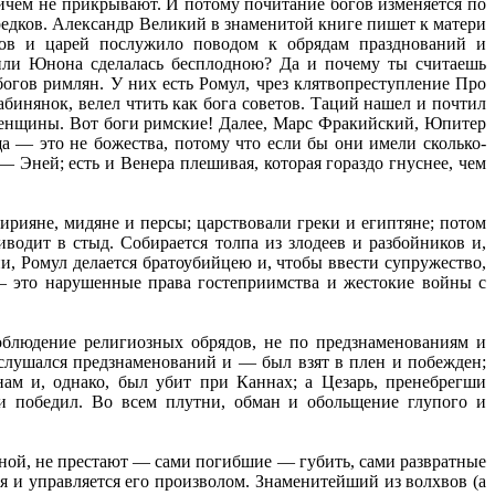
ничем не прикрывают. И потому почитание богов изменяется по
предков. Александр Великий в знаменитой книге пишет к матери
дков и царей послужило поводом к обрядам празднований и
или Юнона сделалась бесплодною? Да и почему ты считаешь
огов римлян. У них есть Ромул, чрез клятвопреступление Про
бинянок, велел чтить как бога советов. Таций нашел и почтил
женщины. Вот боги римские! Далее, Марс Фракийский, Юпитер
а — это не божества, потому что если бы они имели сколько-
— Эней; есть и Венера плешивая, которая гораздо гнуснее, чем
сирияне, мидяне и персы; царствовали греки и египтяне; потом
одит в стыд. Собирается толпа из злодеев и разбойников и,
и, Ромул делается братоубийцею и, чтобы ввести супружество,
— это нарушенные права гостеприимства и жестокие войны с
соблюдение религиозных обрядов, не по предзнаменованиям и
ослушался предзнаменований и — был взят в плен и побежден;
м и, однако, был убит при Каннах; а Цезарь, пренебрегши
и победил. Во всем плутни, обман и обольщение глупого и
сной, не престают — сами погибшие — губить, сами развратные
я и управляется его произволом. Знаменитейший из волхвов (а