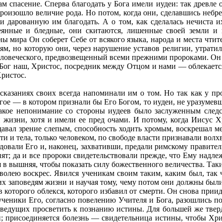
нам спасение. Сперва благодать у Бога имели иудеи: так древле
 произошло величие рода. Но потом, когда они, сделавшись не
ли дарованную им благодать. А о том, как сделалась нечиста 
ассеянные и бледные, они скитаются, лишенные своей земли
ы мира Он соберет Себе от всякого языка, народа и места чтит
еям, но которую они, через нарушение уставов религии, утрати
еловеческого, предвозвещенный всеми прежними пророками. Он — 
 Бог наш, Христос, посредник между Отцом и нами — облекается 
Христос.
дсказаниях своих всегда напоминали им о том. Но так как у пр
угое — в котором признали бы Его Богом, то иудеи, не уразуме
 Такое непонимание со стороны иудеев было заслуженным след
и жизни, хотя и имели ее пред очами. И потому, когда Иисус Х
давал зрение слепым, способность ходить хромым, воскрешал ме
лоти и тела, только человеком, по свободе власти признавали во
едовали Его и, наконец, захвативши, предали римскому правите
ят; да и все пророки свидетельствовали прежде, что Ему надлеж
я в вышняя, чтобы показать силу божественного величества. Таки
 волею воскрес. Явился ученикам своим таким, каким был, так 
 их заповедям жизни и научая тому, чему потом они должны был
в которого облекся, которого избавил от смерти. Он снова приид
 ученики Его, согласно повелению Учителя и Бога, разошлись по
еведущих просветить к познанию истины. Для большей же твердо
; присоединяется болезнь — свидетельница истины, чтобы Хр