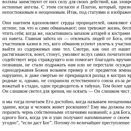
волхвы заимствуют от них силу для своих действий, как зловре
истинные ангелы. С этим согласен и Платон, который, призн
непостижимым и неоценимым. Итак, под статуями и изображе
Они наитием вдохновляют сердца прорицателей, оживляют н
истине, так что и сами обманывают; они тревожат жизнь, бесп
чтить себя; когда же, насытившись запахом алтарей и кострам
их навета. Главная забота их — отвлекать людей от Бога, о
участников казни в тех, кого обманом успеют увлечь к участ
выйти из содержимых ими тел. Смотри, как они от нашего
растягиваются, воют, стонут, умоляют вслух самих почитателе
содействует вера страждущего или помогает благодать вручаю
познавши, не стали подражать нам или не перестали осужда
единодержавия Божия возьмем пример и от предметов земных
нарушено, и даже смертью не прекращался разлад в кострах 
родные и, однако, не сохранили естественного союза из-за р
вожатый в стадах, один предводитель в табунах. Тем более од
Он слишком светел для зрения, ни осязать — Он слишком чист
и мы тогда почитаем Его достойно, когда называем неоценимы
здание, когда и человек живет роскошнее? Ему мы должны по
поразить чернь собственными отличиями названий; а для Бога, 
одного Бога, когда ум и уши получают напоминание о своем в
угодно”, “если даст Бог”. Потому-то величайшее преступление 