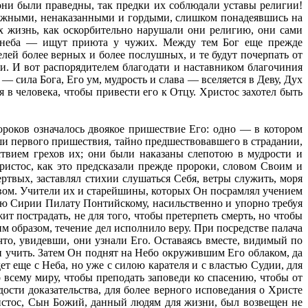
 они были праведны, так предки их соблюдали уставы религии!
брежными, ненаказанными и гордыми, слишком понадеявшись на
их жизнь, как оскорбительно нарушали они религию, они сами
 и неба — ищут приюта у чужих. Между тем Бог еще прежде
елей более верных и более послушных, и те будут почерпать от
ли. И вот распорядителем благодати и наставником благочиния
сила Бога, Его ум, мудрость и слава — вселяется в Деву, Дух
в человека, чтобы привести его к Отцу. Христос захотел быть
ороков означалось двоякое пришествие Его: одно — в котором
вши первого пришествия, тайно предшествовавшего в страдании,
ствием грехов их; они были наказаны слепотою в мудрости и
ристос, как это предсказали прежде пророки, словом Своим и
ртвых, заставлял стихии слушаться Себя, ветры служить, моря
лхвом. Учители их и старейшины, которых Он посрамлял учением
лю Сирии Пилату Понтийскому, насильственно и упорно требуя
ит пострадать, не для того, чтобы претерпеть смерть, но чтобы
м образом, течение дел исполнило веру. При посредстве палача
что, увидевши, они узнали Его. Оставаясь вместе, видимый по
и учить. Затем Он поднят на Небо окружившим Его облаком, да
ет еще с Неба, но уже с силою карателя и с властью Судии, для
 всему миру, чтобы преподать заповеди ко спасению, чтобы от
сти доказательства, для более верного исповедания о Христе
истос, Сын Божий, данный людям для жизни, был возвещен не