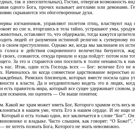
дных, так и увеселительных), Гостан, отвергая возможность вид
авая одного Бога, прочих называет ангелами или демонами. Г
ниями скрываются эти обоготворенные духи.
ервы изгнанников, управляют полетом птиц, властвуют над с
окоят во сне и, вторгшись в тела тайно, устрашают умы, уроду
и животных, оставляют то, что обдержали, тогда кажутся целител
тводить людей от разумения истинной религии к суеверному по
ию в своем преступлении. Однако же, когда мы заклинаем их ис
 голоса и действия сокровенного величества бичуются, жа
й своих, сознаются, откуда пришли и куда пойдут: потом или тот
щего. За это и стараются они поселить в толпе ненависть к нам
ть нас. Итак, один есть Господь всех — Бог: величие Его не
. Начиналось ли когда совместное царствование верностью и
враждебных. Римских близнецов, которых вместе носила одна ут
евности к власти. Да и неудивительно видеть это в людях, когд
ин есть правитель мира, который все сущее удерживает словом, 
 для осязания, ни оценить — Он выше понятия;
м. Какой же храм может иметь Бог, Которого храмом есть весь м
клоняться в нашем уме, чтить Его в нашем сердце. И не ищи и
Который и есть только один, все заключается в слове “Бог”. Он
иновнике и владыке. Часто слышим, как говорят: “О Боже!”, “в
— не хотеть познать Бога, Которого не знать невозможно.