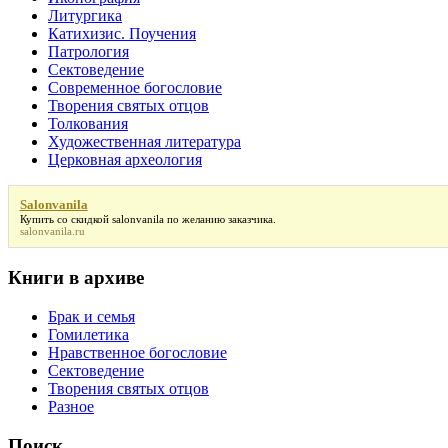
Литургика
Катихизис. Поучения
Патрология
Сектоведение
Современное богословие
Творения святых отцов
Толкования
Художественная литература
Церковная археология
Salonvanila
Купить со скидкой
salonvanila
по желанию заказчика.
salonvanila.ru
Книги в архиве
Брак и семья
Гомилетика
Нравственное богословие
Сектоведение
Творения святых отцов
Разное
Поиск