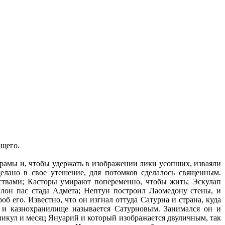
ющего.
храмы и, чтобы удержать в изображении лики усопших, изваяли
елано в свое утешение, для потомков сделалось священным.
ствами; Касторы умирают попеременно, чтобы жить; Эскулап
ллон пас стада Адмета; Нептун построил Лаомедону стены, и
 его. Известно, что он изгнал оттуда Сатурна и страна, куда
 и казнохранилище называется Сатурновым. Занимался он и
никул и месяц Януарий и который изображается двуличным, так