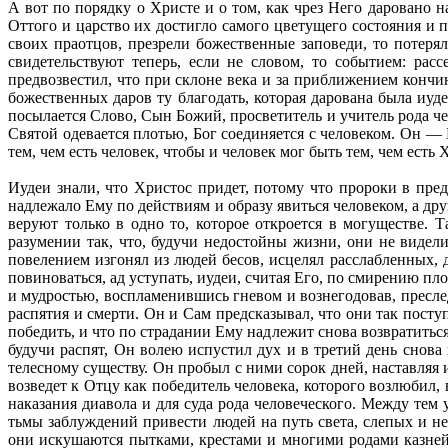
А вот по порядку о Христе и о том, как чрез Него даровано 
Оттого и царство их достигло самого цветущего состояния и
своих праотцов, презрели божественные заповеди, то потеря
свидетельствуют теперь, если не словом, то событием: р
предвозвестил, что при склоне века и за приближением кончин
божественных даров ту благодать, которая дарована была иуд
посылается Слово, Сын Божий, просветитель и учитель рода ч
Святой одевается плотью, Бог соединяется с человеком. Он —
тем, чем есть человек, чтобы и человек мог быть тем, чем есть 
Иудеи знали, что Христос придет, потому что пророки в пре
надлежало Ему по действиям и образу явиться человеком, а др
веруют только в одно то, которое откроется в могуществе.
разумении так, что, будучи недостойны жизни, они не видел
повелением изгонял из людей бесов, исцелял расслабленных, 
повиноваться, ад уступать, иудеи, считая Его, по смирению п
и мудростью, воспламенившись гневом и вознегодовав, пресл
распятия и смерти. Он и Сам предсказывал, что они так поступ
победить, и что по страдании Ему надлежит снова возвратитьс
будучи распят, Он волею испустил дух и в третий день снова
телесному существу. Он пробыл с ними сорок дней, наставляя
возведет к Отцу как победитель человека, которого возлюбил, 
наказания диавола и для суда рода человеческого. Между тем
тьмы заблуждений привести людей на путь света, слепых и н
они искушаются пытками, крестами и многими родами казней