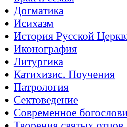
Догматика
Исихазм
История Русской Церкв
Иконография
Литургика
Катихизис. Поучения
Патрология
Сектоведение
Современное богослов
Творения святых отцов