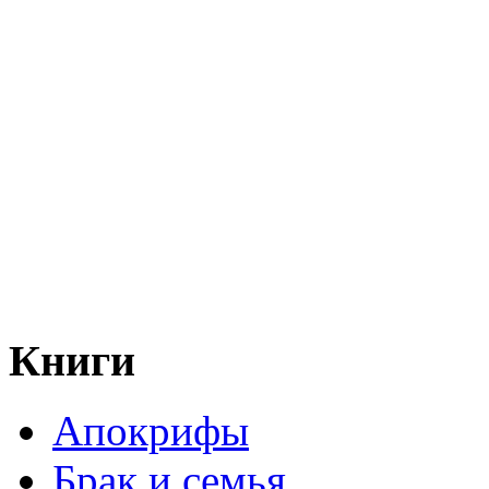
Книги
Апокрифы
Брак и семья