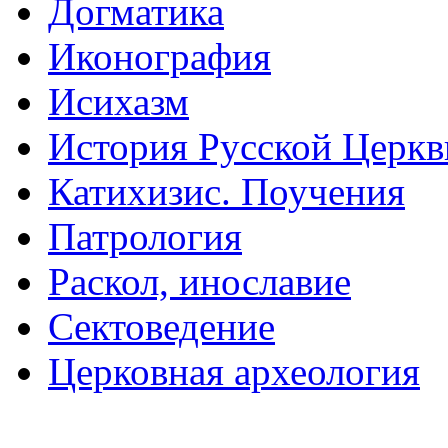
Догматика
Иконография
Исихазм
История Русской Церкв
Катихизис. Поучения
Патрология
Раскол, инославие
Сектоведение
Церковная археология