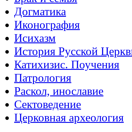
Догматика
Иконография
Исихазм
История Русской Церкв
Катихизис. Поучения
Патрология
Раскол, инославие
Сектоведение
Церковная археология