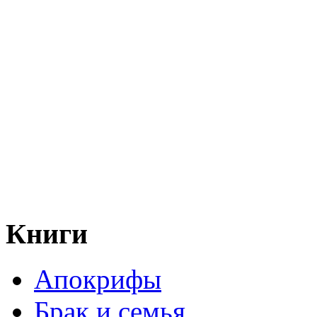
Книги
Апокрифы
Брак и семья