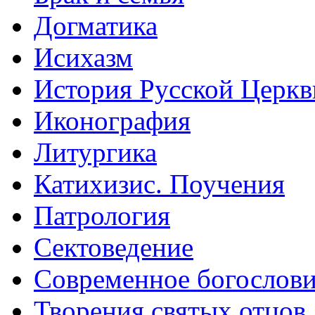
Догматика
Исихазм
История Русской Церкв
Иконография
Литургика
Катихизис. Поучения
Патрология
Сектоведение
Современное богослов
Творения святых отцов