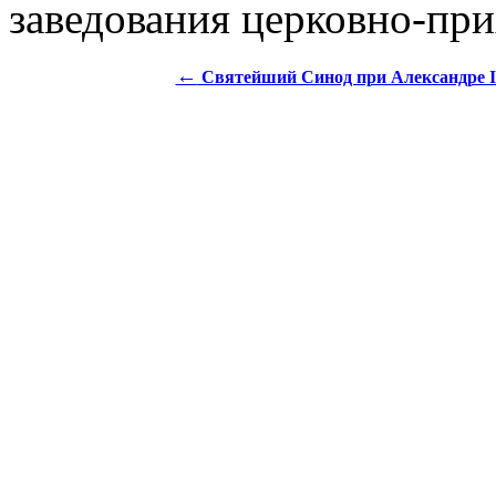
заведования церковно-пр
←
Святейший Синод при Александре I