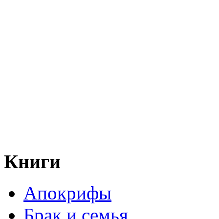
Книги
Апокрифы
Брак и семья