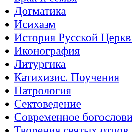
Догматика
Исихазм
История Русской Церкв
Иконография
Литургика
Катихизис. Поучения
Патрология
Сектоведение
Современное богослов
Творения святых отцов