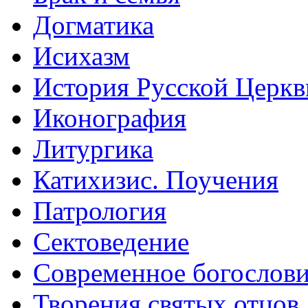
Догматика
Исихазм
История Русской Церкв
Иконография
Литургика
Катихизис. Поучения
Патрология
Сектоведение
Современное богослов
Творения святых отцов