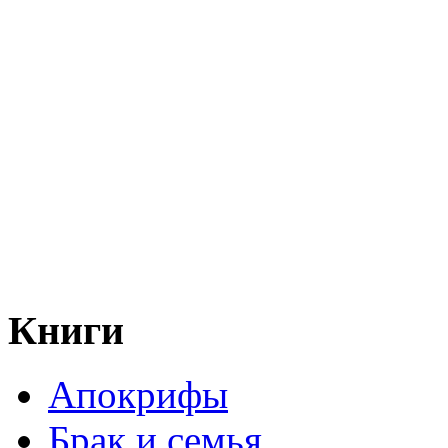
Книги
Апокрифы
Брак и семья