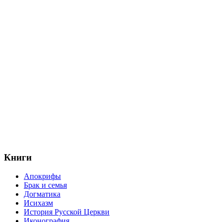
Книги
Апокрифы
Брак и семья
Догматика
Исихазм
История Русской Церкви
Иконография