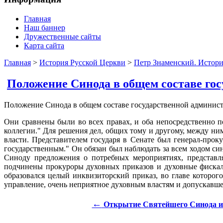
Главная
Наш баннер
Дружественные сайты
Карта сайта
Главная
>
История Русской Церкви
>
Петр Знаменский. Истори
Положение Синода в общем составе го
Положение Синода в общем составе государственной администр
Они сравнены были во всех правах, и оба непосредственно 
коллегии." Для решения дел, общих тому и другому, между н
власти. Представителем государя в Сенате был генерал-прок
государственным." Он обязан был наблюдать за всем ходом си
Синоду предложения о потребных мероприятиях, представл
подчинены прокуроры духовных приказов и духовные фискал
образовался целый инквизиторский приказ, во главе которо
управление, очень неприятное духовным властям и допускавше
←
Открытие Святейшего Синода и е