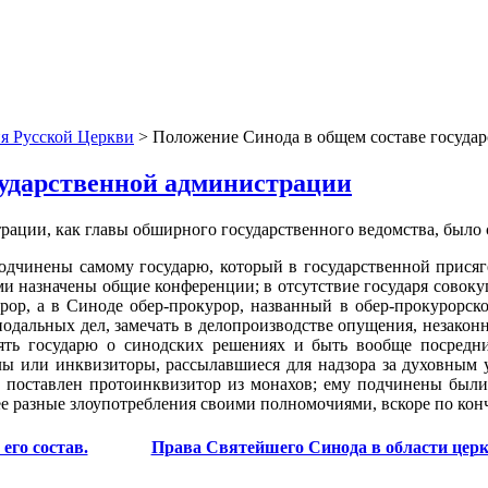
я Русской Церкви
> Положение Синода в общем составе госуда
сударственной администрации
ации, как главы обширного государственного ведомства, было 
подчинены самому государю, который в государственной присяг
ими назначены общие конференции; в отсутствие государя сово
урор, а в Синоде обер-прокурор, названный в обер-прокурорск
нодальных дел, замечать в делопроизводстве опущения, незаконн
ять государю о синодских решениях и быть вообще посред
ы или инквизиторы, рассылавшиеся для надзора за духовным у
го поставлен протоинквизитор из монахов; ему подчинены был
е разные злоупотребления своими полномочиями, вскоре по кон
го состав.
Права Святейшего Синода в области церк