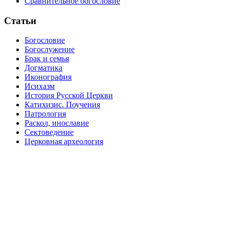
Сравнительное богословие
Статьи
Богословие
Богослужение
Брак и семья
Догматика
Иконография
Исихазм
История Русской Церкви
Катихизис. Поучения
Патрология
Раскол, инославие
Сектоведение
Церковная археология