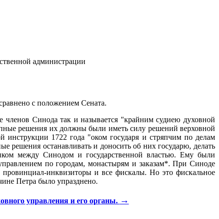
рственной администрации
сравнено с положением Сената.
е членов Синода так и называется "крайним судиею духовной
купные решения их должны были иметь силу решений верховной
ой инструкции 1722 года "оком государя и стряпчим по делам
ые решения останавливать и доносить об них государю, делать
ником между Синодом и государственной властью. Ему были
правлением по городам, монастырям и заказам*. При Синоде
и провинциал-инквизиторы и все фискалы. Но это фискальное
чине Петра было упразднено.
→
овного управления и его органы.