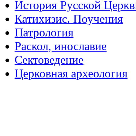
История Русской Церкв
Катихизис. Поучения
Патрология
Раскол, инославие
Сектоведение
Церковная археология