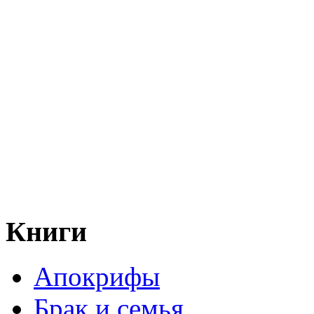
Книги
Апокрифы
Брак и семья