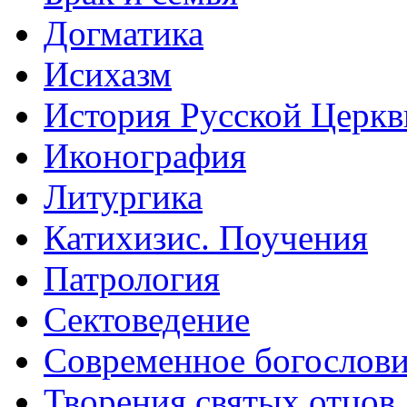
Догматика
Исихазм
История Русской Церкв
Иконография
Литургика
Катихизис. Поучения
Патрология
Сектоведение
Современное богослов
Творения святых отцов