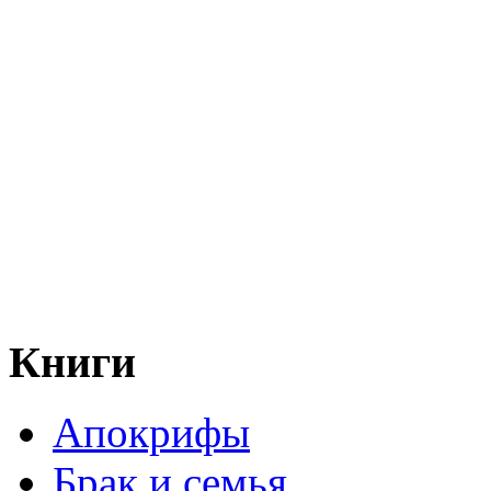
Книги
Апокрифы
Брак и семья