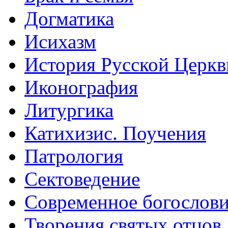
Догматика
Исихазм
История Русской Церкв
Иконография
Литургика
Катихизис. Поучения
Патрология
Сектоведение
Современное богослов
Творения святых отцов