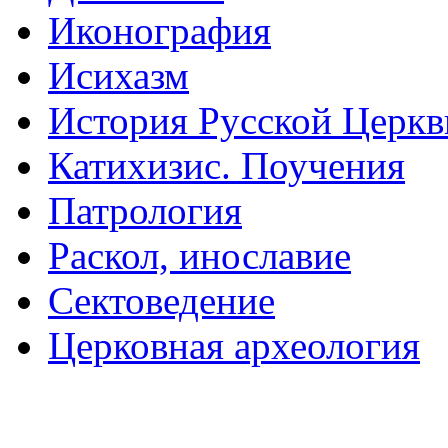
Иконография
Исихазм
История Русской Церкв
Катихизис. Поучения
Патрология
Раскол, инославие
Сектоведение
Церковная археология