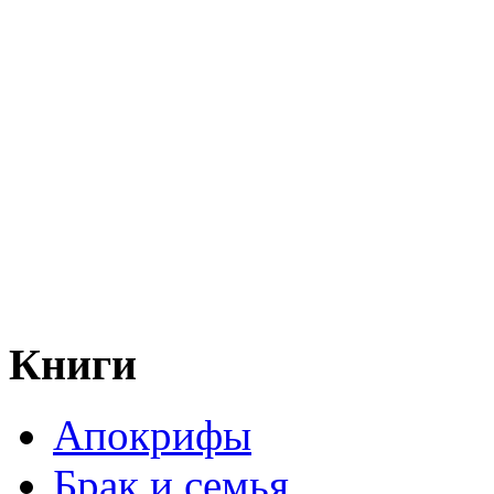
Книги
Апокрифы
Брак и семья