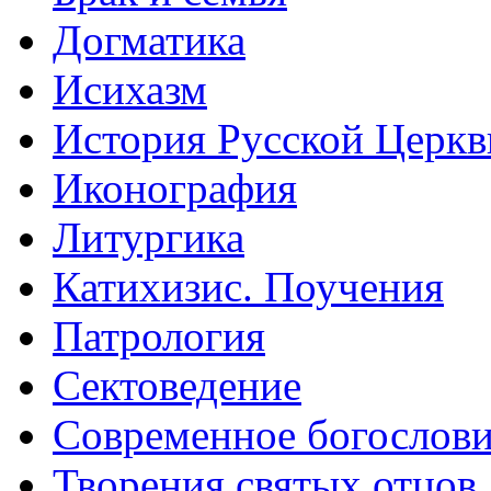
Догматика
Исихазм
История Русской Церкв
Иконография
Литургика
Катихизис. Поучения
Патрология
Сектоведение
Современное богослов
Творения святых отцов