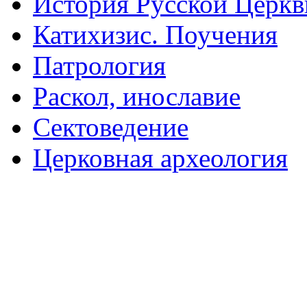
История Русской Церкв
Катихизис. Поучения
Патрология
Раскол, инославие
Сектоведение
Церковная археология